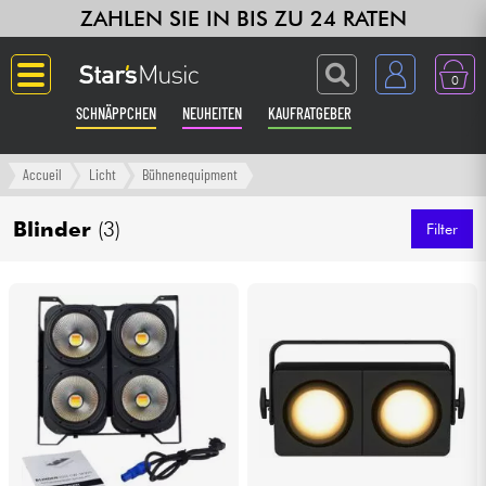
ZAHLEN SIE IN BIS ZU 24 RATEN
0
SCHNÄPPCHEN
NEUHEITEN
KAUFRATGEBER
Langue
Accueil
Licht
Bühnenequipment
Gitarre & Bass
Blinder
(3)
Filter
Verstärker & Effekte
Klaviere & Piano
Synths & samplers
Studio