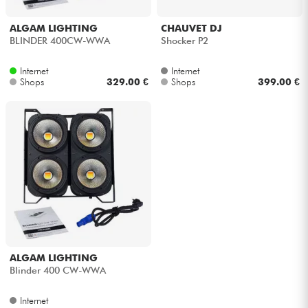
Kopfhörer
ALGAM LIGHTING
CHAUVET DJ
BLINDER 400CW-WWA
Shocker P2
Mikros
Internet
Internet
Shops
329.00 €
Shops
399.00 €
DJ
Live-Sound
Licht
Drums
Blasinstrumente
ALGAM LIGHTING
Violinen & Quartett
Blinder 400 CW-WWA
Internet
Kinder