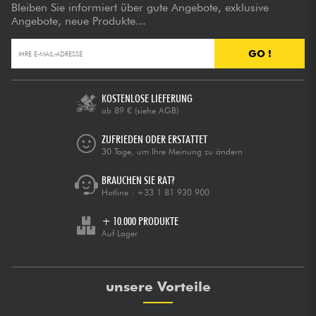
Bleiben Sie informiert über gute Angebote, exklusive
Angebote, neue Produkte...
GO !
KOSTENLOSE LIEFERUNG
ab 89 €
(siehe AGB)
ZUFRIEDEN ODER ERSTATTET
30 Tage, um Ihre Meinung zu ändern
BRAUCHEN SIE RAT?
Hotline :
+33 1 81 930 900
+ 10.000 PRODUKTE
Auf Lager
unsere Vorteile