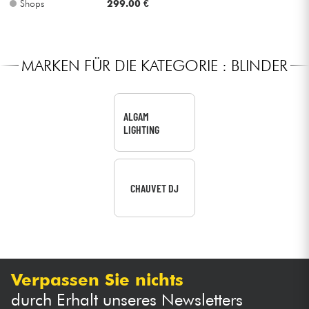
Shops
299.00 €
Kabel & Zubehöre
MARKEN FÜR DIE KATEGORIE : BLINDER
HiFi
Bundle
ALGAM
LIGHTING
Sehen Sie sich unsere Marken an
CHAUVET DJ
Verpassen Sie nichts
durch Erhalt unseres Newsletters