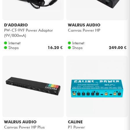
Kopfhörer
Mikros
D'ADDARIO
WALRUS AUDIO
PW-CT-9VF Power Adaptor
Canvas Power HP
(9V/800mA)
DJ
Internet
Internet
Shops
16.20 €
Shops
249.00 €
Live-Sound
Licht
Drums
Blasinstrumente
Violinen & Quartett
WALRUS AUDIO
CALINE
Canvas Power HP Plus
P1 Power
Kinder