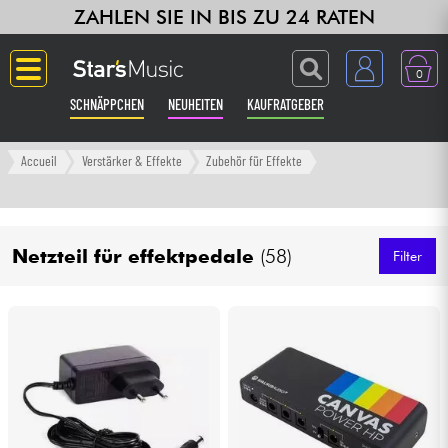
ZAHLEN SIE IN BIS ZU 24 RATEN
0
SCHNÄPPCHEN
NEUHEITEN
KAUFRATGEBER
Langue
Accueil
Verstärker & Effekte
Zubehör für Effekte
Gitarre & Bass
Netzteil für effektpedale
(58)
Verstärker & Effekte
Filter
Klaviere & Piano
Synths & samplers
Studio