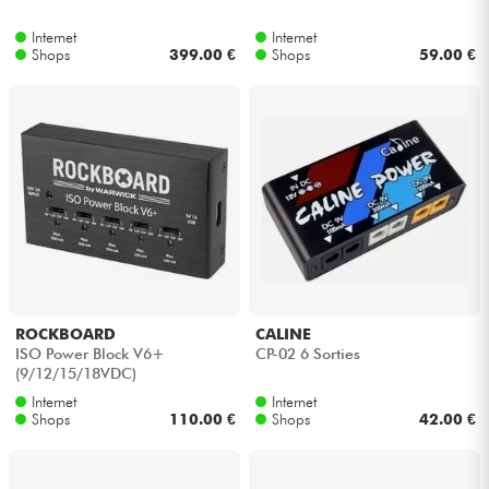
Internet
Internet
Kabel & Zubehöre
Shops
399.00 €
Shops
59.00 €
HiFi
Bundle
Sehen Sie sich unsere Marken an
ROCKBOARD
CALINE
ISO Power Block V6+
CP-02 6 Sorties
(9/12/15/18VDC)
Internet
Internet
Shops
110.00 €
Shops
42.00 €