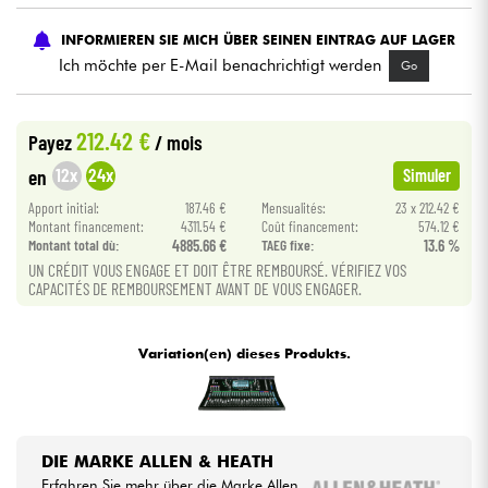
INFORMIEREN SIE MICH ÜBER SEINEN EINTRAG AUF LAGER
Kabel & Zubehöre
Ich möchte per E-Mail benachrichtigt werden
Go
HiFi
212.42 €
Payez
/ mois
Bundle
12x
24x
en
Simuler
Apport initial:
187.46 €
Mensualités:
23 x 212.42 €
Sehen Sie sich unsere Marken an
Montant financement:
4311.54 €
Coût financement:
574.12 €
Montant total dù:
4885.66 €
TAEG fixe:
13.6 %
UN CRÉDIT VOUS ENGAGE ET DOIT ÊTRE REMBOURSÉ. VÉRIFIEZ VOS
CAPACITÉS DE REMBOURSEMENT AVANT DE VOUS ENGAGER.
Variation(en) dieses Produkts.
DIE MARKE ALLEN & HEATH
Erfahren Sie mehr über die Marke Allen