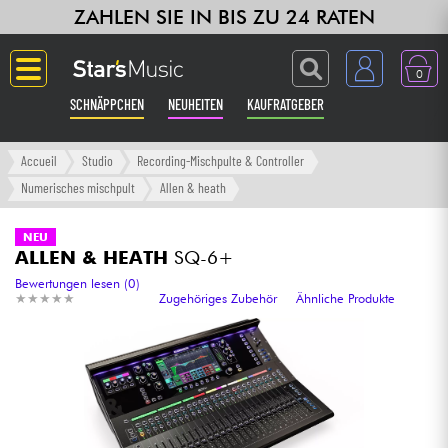
ZAHLEN SIE IN BIS ZU 24 RATEN
0
SCHNÄPPCHEN
NEUHEITEN
KAUFRATGEBER
Langue
Accueil
Studio
Recording-Mischpulte & Controller
Numerisches mischpult
Allen & heath
Gitarre & Bass
NEU
ALLEN & HEATH
SQ-6+
Verstärker & Effekte
Bewertungen lesen (0)
★
★
★
★
★
★
★
★
★
★
Zugehöriges Zubehör
Ähnliche Produkte
Klaviere & Piano
Synths & samplers
Studio