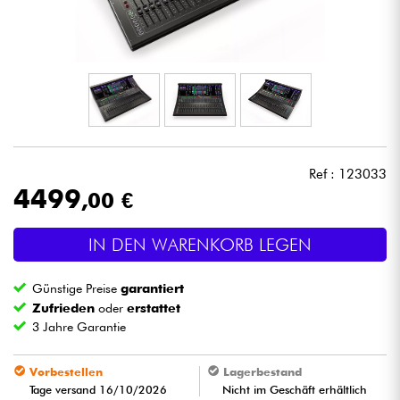
Kopfhörer
Mikros
DJ
Live-Sound
Ref : 123033
4499
,00 €
Licht
IN DEN WARENKORB LEGEN
Drums
Günstige Preise
garantiert
Blasinstrumente
Zufrieden
oder
erstattet
3 Jahre Garantie
Violinen & Quartett
Vorbestellen
Lagerbestand
Tage versand 16/10/2026
Nicht im Geschäft erhältlich
Kinder