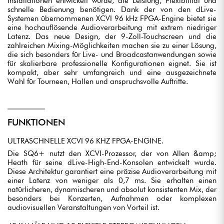
Installationen entwickelt wurde, die Leistung, Flexibilität und
schnelle Bedienung benötigen. Dank der von den dLive-
Systemen übernommenen XCVI 96 kHz FPGA-Engine bietet sie
eine hochauflösende Audioverarbeitung mit extrem niedriger
Latenz. Das neue Design, der 9-Zoll-Touchscreen und die
zahlreichen Mixing-Möglichkeiten machen sie zu einer Lösung,
die sich besonders für Live- und Broadcastanwendungen sowie
für skalierbare professionelle Konfigurationen eignet. Sie ist
kompakt, aber sehr umfangreich und eine ausgezeichnete
Wahl für Tourneen, Hallen und anspruchsvolle Auftritte.
FUNKTIONEN
ULTRASCHNELLE XCVI 96 KHZ FPGA-ENGINE.
Die SQ6+ nutzt den XCVI-Prozessor, der von Allen &amp;
Heath für seine dLive-High-End-Konsolen entwickelt wurde.
Diese Architektur garantiert eine präzise Audioverarbeitung mit
einer Latenz von weniger als 0,7 ms. Sie erhalten einen
natürlicheren, dynamischeren und absolut konsistenten Mix, der
besonders bei Konzerten, Aufnahmen oder komplexen
audiovisuellen Veranstaltungen von Vorteil ist.