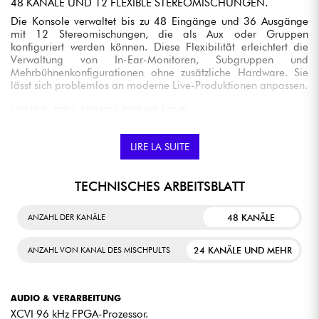
48 KANÄLE UND 12 FLEXIBLE STEREOMISCHUNGEN.
Die Konsole verwaltet bis zu 48 Eingänge und 36 Ausgänge
mit 12 Stereomischungen, die als Aux oder Gruppen
konfiguriert werden können. Diese Flexibilität erleichtert die
Verwaltung von In-Ear-Monitoren, Subgruppen und
Mehrbühnenkonfigurationen ohne zusätzliche Hardware. Sie
lässt sich problemlos an moderne Live-Produktionen anpassen.
NEUE 9-ZOLL-TOUCH-OBERFLÄCHE
Die SQ6+ verfügt über einen kapazitiven 9-Zoll-Touchscreen in
Verbindung mit einer neu gestalteten grafischen
LIRE LA SUITE
Benutzeroberfläche, die eine schnellere Bedienung ermöglicht.
Die Kanäle können mit eigenen Namen und Farben frei
organisiert werden, um die Lesbarkeit während des Mixens zu
TECHNISCHES ARBEITSBLATT
verbessern. Zuweisbare Tasten und physische Bedienelemente
bieten außerdem einen schnellen Zugriff auf wichtige
48 KANÄLE
ANZAHL DER KANÄLE
Funktionen.
DEEP-PLUG-INS UND RACKULTRA FX-EFFEKTE SIND
24 KANÄLE UND MEHR
ANZAHL VON KANAL DES MISCHPULTS
INTEGRIERT.
Das Mischpult unterstützt die Allen &amp; Heath DEEP-
Bearbeitung sowie mehrere integrierte Stereo-Effektgeräte. Sie
AUDIO & VERARBEITUNG
haben direkten Zugriff auf Kompressoren, Preamps, Reverbs,
XCVI 96 kHz FPGA-Prozessor.
Delays und erweiterte Bearbeitungen, ohne dass ein externer