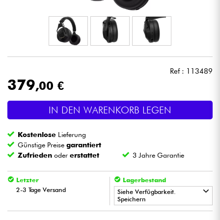
Kopfhörer
Mikros
DJ
Ref : 113489
379
,00 €
Live-Sound
IN DEN WARENKORB LEGEN
Licht
Kostenlose
Lieferung
Drums
Günstige Preise
garantiert
Zufrieden
oder
erstattet
3 Jahre Garantie
Blasinstrumente
Letzter
Lagerbestand
2-3 Tage Versand
Violinen & Quartett
Siehe Verfügbarkeit.
Speichern
•
Kinder
Star
'
S
Music
BORDEAUX