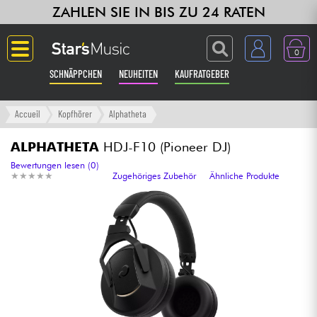
ZAHLEN SIE IN BIS ZU 24 RATEN
0
SCHNÄPPCHEN
NEUHEITEN
KAUFRATGEBER
Langue
Accueil
Kopfhörer
Alphatheta
Gitarre & Bass
ALPHATHETA
HDJ-F10 (Pioneer DJ)
Bewertungen lesen (0)
★
★
★
★
★
★
★
★
★
★
Zugehöriges Zubehör
Ähnliche Produkte
Verstärker & Effekte
Klaviere & Piano
Synths & samplers
Studio