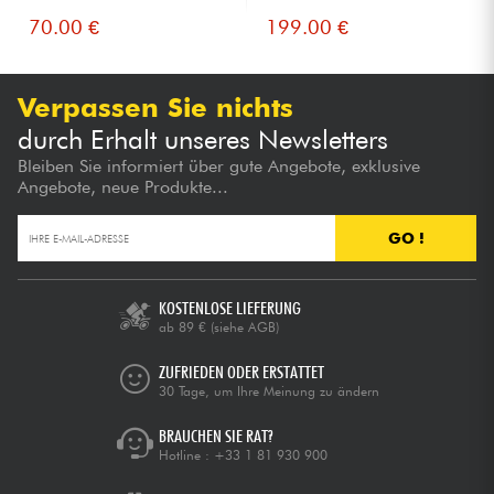
70.00 €
199.00 €
Verpassen Sie nichts
durch Erhalt unseres Newsletters
Bleiben Sie informiert über gute Angebote, exklusive
Angebote, neue Produkte...
GO !
KOSTENLOSE LIEFERUNG
ab 89 €
(siehe AGB)
ZUFRIEDEN ODER ERSTATTET
30 Tage, um Ihre Meinung zu ändern
BRAUCHEN SIE RAT?
Hotline :
+33 1 81 930 900