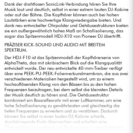
Dank der drahtlosen SonicLink-Verbindung hören Sie Ihre
Musik laut und deutlich, selbst in einer extrem lauten DJ-Kabine
oder auf der Bühne. Die Kopfhörer können auch bei hohen
Lautstärken eine hochwertige Klangwiedergabe bieten. Und
dank neu entwickelter Ohrpolster und Gehäusestrukturen bieten
sie ein außergewöhnlich hohes Maß an Schallisolierung, das
sogar das Spitzenmodell HDJ-X10 von Pioneer DJ übertrifft.
PRÄZISER KICK-SOUND UND AUDIO MIT BREITEM
SPEKTRUM.
Der HDJ-F10 ist das Spitzenmodell der Kopfhörerserie von
AlphaTheta, das mit akribischem Blick auf die Klangqualität
entwickelt wurde. Der neu entwickelte 40-mm-Treiber verfügt
über eine PEEK-PU-PEEK-Folienverbundmembran, die aus zwei
verschiedenen Materialien hergestellt wird, um zu einem
hochauflösenden Klang von den Bässen bis zu den hohen
Frequenzen beizutragen, bei dem selbst die kleinsten Details
der Musik deutlich zu hören sind. Die Gehäusestruktur
kombiniert ein Bassreflexrohr mit einer Luftkammer, um eine
hohe Schallisolierung zu gewährleisten und gleichzeitig die
tiefen Frequenzen zu erweitern und zu verstärken. Dadurch
können Sie selbst in einer lauten DJ-Kabine scharfe,
durchdringende Kicks überwachen und erhalten eine
Überwachungsumgebung auf Studioniveau in verschiedenen
Situationen, vom DJing über die Musikproduktion bis hin zum