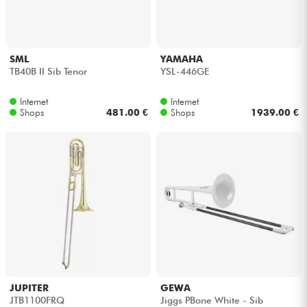
Kopfhörer
Mikros
SML
YAMAHA
TB40B II Sib Tenor
YSL-446GE
DJ
Internet
Internet
Shops
481.00 €
Shops
1939.00 €
Live-Sound
Licht
Drums
Blasinstrumente
Violinen & Quartett
JUPITER
GEWA
JTB1100FRQ
Jiggs PBone White - Sib
Kinder