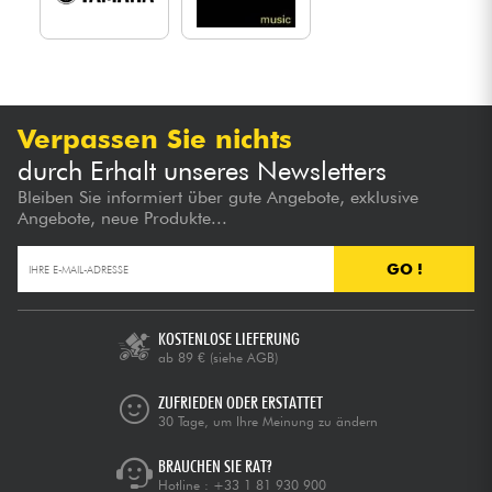
Verpassen Sie nichts
durch Erhalt unseres Newsletters
Bleiben Sie informiert über gute Angebote, exklusive
Angebote, neue Produkte...
GO !
KOSTENLOSE LIEFERUNG
ab 89 €
(siehe AGB)
ZUFRIEDEN ODER ERSTATTET
30 Tage, um Ihre Meinung zu ändern
BRAUCHEN SIE RAT?
Hotline :
+33 1 81 930 900