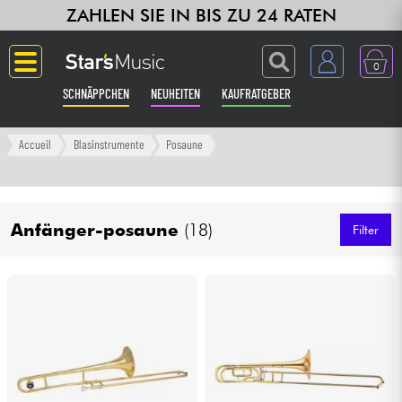
ZAHLEN SIE IN BIS ZU 24 RATEN
0
SCHNÄPPCHEN
NEUHEITEN
KAUFRATGEBER
Langue
Accueil
Blasinstrumente
Posaune
Gitarre & Bass
Anfänger-posaune
(18)
Verstärker & Effekte
Filter
Klaviere & Piano
Synths & samplers
Studio