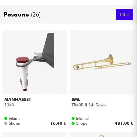
Kopfhörer
Posaune
(26)
Filter
Mikros
DJ
Live-Sound
Licht
Drums
MANHASSET
SML
Blasinstrumente
1340
TB40B II Sib Tenor
Internet
Internet
Violinen & Quartett
Shops
16.40 €
Shops
481.00 €
Kinder