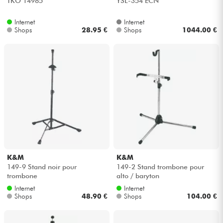
TKO 14985
YSL-354 ECN
Internet
Internet
Shops
28.95 €
Shops
1044.00 €
K&M
K&M
149-9 Stand noir pour
149-2 Stand trombone pour
trombone
alto / baryton
Internet
Internet
Shops
48.90 €
Shops
104.00 €