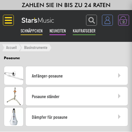
ZAHLEN SIE IN BIS ZU 24 RATEN
0
SCHNÄPPCHEN
NEUHEITEN
KAUFRATGEBER
Langue
Accueil
Blasinstrumente
Posaune
Gitarre & Bass
Anfänger-posaune
Verstärker & Effekte
Klaviere & Piano
Posaune ständer
Synths & samplers
Dämpfer für posaune
Studio