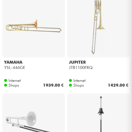
Kabel & Zubehöre
HiFi
Bundle
Sehen Sie sich unsere Marken an
YAMAHA
JUPITER
YSL-446GE
JTB1100FRQ
Internet
Internet
Shops
1939.00 €
Shops
1429.00 €