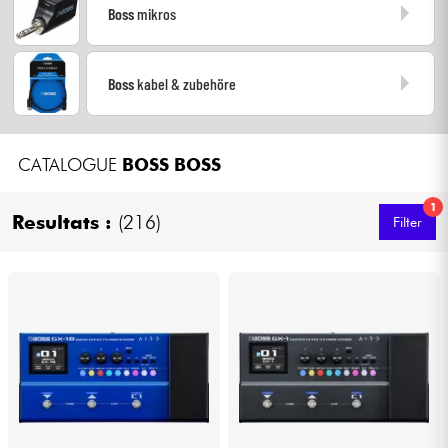
Boss
mikros
Kabel & Zubehöre
Boss
kabel & zubehöre
HiFi
Bundle
CATALOGUE
BOSS
BOSS
Sehen Sie sich unsere Marken an
1
Resultats :
(216)
Filter