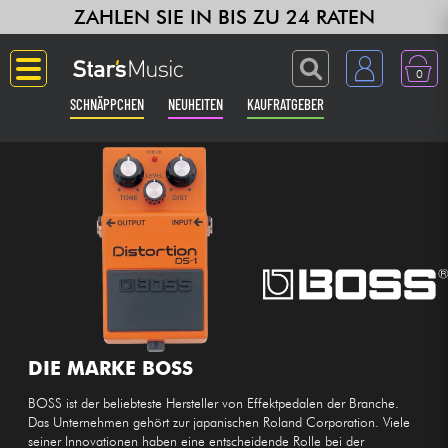
ZAHLEN SIE IN BIS ZU 24 RATEN
0
SCHNÄPPCHEN
NEUHEITEN
KAUFRATGEBER
Langue
Gitarre & Bass
Verstärker & Effekte
Klaviere & Piano
Synths & samplers
DIE MARKE BOSS
BOSS ist der beliebteste Hersteller von Effektpedalen der Branche.
Studio
Das Unternehmen gehört zur japanischen Roland Corporation. Viele
seiner Innovationen haben eine entscheidende Rolle bei der