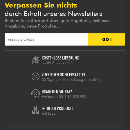
Verpassen Sie nichts
durch Erhalt unseres Newsletters
Bleiben Sie informiert über gute Angebote, exklusive
Angebote, neue Produkte...
GO !
KOSTENLOSE LIEFERUNG
ab 89 €
(siehe AGB)
ZUFRIEDEN ODER ERSTATTET
30 Tage, um Ihre Meinung zu ändern
BRAUCHEN SIE RAT?
Hotline :
+33 1 81 930 900
+ 10.000 PRODUKTE
Auf Lager