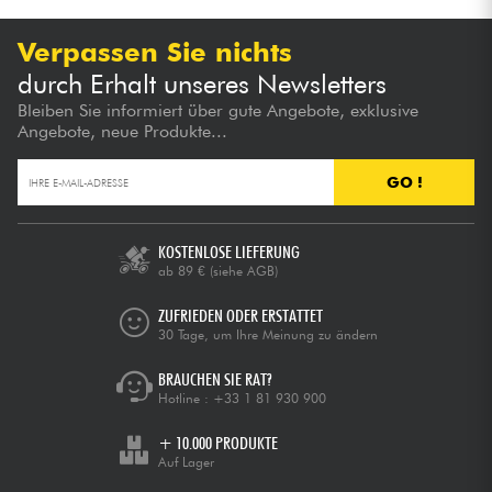
Verpassen Sie nichts
durch Erhalt unseres Newsletters
Bleiben Sie informiert über gute Angebote, exklusive
Angebote, neue Produkte...
GO !
KOSTENLOSE LIEFERUNG
ab 89 €
(siehe AGB)
ZUFRIEDEN ODER ERSTATTET
30 Tage, um Ihre Meinung zu ändern
BRAUCHEN SIE RAT?
Hotline :
+33 1 81 930 900
+ 10.000 PRODUKTE
Auf Lager