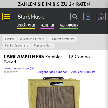
ZAHLEN SIE IN BIS ZU 24 RATEN
0
SCHNÄPPCHEN
NEUHEITEN
KAUFRATGEBER
Langue
Accueil
Verstärker & Effekte
E-Gitarren Verstärker
Combo für e-gitarre
Carr amplifiers
Gitarre & Bass
CARR AMPLIFIERS
Rambler 1-12 Combo -
Tweed
Verstärker & Effekte
Bewertungen lesen (0)
★
★
★
★
★
★
★
★
★
★
Zugehöriges Zubehör
Ähnliche Produkte
Klaviere & Piano
Synths & samplers
Studio