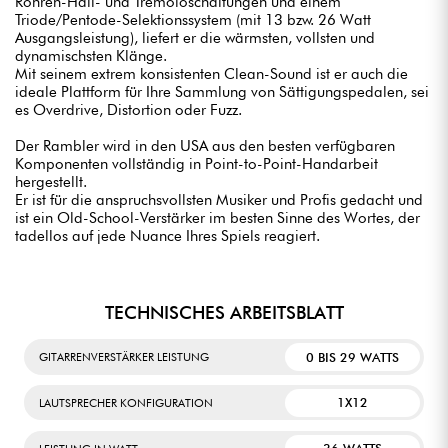
Röhren-Hall- und Tremoloschaltungen und einem
Triode/Pentode-Selektionssystem (mit 13 bzw. 26 Watt
Ausgangsleistung), liefert er die wärmsten, vollsten und
dynamischsten Klänge.
Mit seinem extrem konsistenten Clean-Sound ist er auch die
ideale Plattform für Ihre Sammlung von Sättigungspedalen, sei
es Overdrive, Distortion oder Fuzz.
Der Rambler wird in den USA aus den besten verfügbaren
Komponenten vollständig in Point-to-Point-Handarbeit
hergestellt.
Er ist für die anspruchsvollsten Musiker und Profis gedacht und
ist ein Old-School-Verstärker im besten Sinne des Wortes, der
tadellos auf jede Nuance Ihres Spiels reagiert.
TECHNISCHES ARBEITSBLATT
0 BIS 29 WATTS
GITARRENVERSTÄRKER LEISTUNG
1X12
LAUTSPRECHER KONFIGURATION