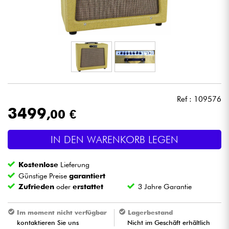
Kopfhörer
Mikros
DJ
Live-Sound
Ref : 109576
3499
,00 €
Licht
IN DEN WARENKORB LEGEN
Drums
Kostenlose
Lieferung
Blasinstrumente
Günstige Preise
garantiert
Zufrieden
oder
erstattet
3 Jahre Garantie
Violinen & Quartett
Im moment nicht verfügbar
Lagerbestand
kontaktieren Sie uns
Nicht im Geschäft erhältlich
Kinder