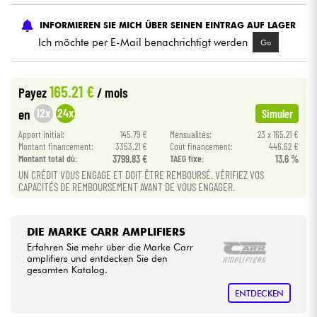
INFORMIEREN SIE MICH ÜBER SEINEN EINTRAG AUF LAGER
Kabel & Zubehöre
Ich möchte per E-Mail benachrichtigt werden
Go
HiFi
165.21 €
Payez
/ mois
Bundle
12x
24x
en
Simuler
Apport initial:
145.79 €
Mensualités:
23 x 165.21 €
Sehen Sie sich unsere Marken an
Montant financement:
3353.21 €
Coût financement:
446.62 €
Montant total dù:
3799.83 €
TAEG fixe:
13.6 %
UN CRÉDIT VOUS ENGAGE ET DOIT ÊTRE REMBOURSÉ. VÉRIFIEZ VOS
CAPACITÉS DE REMBOURSEMENT AVANT DE VOUS ENGAGER.
DIE MARKE CARR AMPLIFIERS
Erfahren Sie mehr über die Marke Carr
amplifiers und entdecken Sie den
gesamten Katalog.
ENTDECKEN