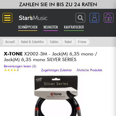
ZAHLEN SIE IN BIS ZU 24 RATEN
0
SCHNÄPPCHEN
NEUHEITEN
KAUFRATGEBER
Langue
Accueil
Kabel & Zubehöre
Cables
Kabel
X-tone
Gitarre & Bass
X-TONE
X2002-3M - Jack(M) 6,35 mono /
Jack(M) 6,35 mono SILVER SERIES
Verstärker & Effekte
Bewertungen lesen (3)
★
★
★
★
★
★
★
★
★
★
Zugehöriges Zubehör
Ähnliche Produkte
Klaviere & Piano
Synths & samplers
Studio