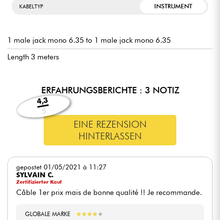
INSTRUMENT
KABELTYP
1 male jack mono 6.35 to 1 male jack mono 6.35
Length 3 meters
ERFAHRUNGSBERICHTE : 3 NOTIZ
4,3
5
EINE REZENSION
HINTERLASSEN
gepostet 01/05/2021 à 11:27
SYLVAIN C.
Zertifizierter Kauf
Câble 1er prix mais de bonne qualité !! Je recommande.
GLOBALE MARKE
★
★
★
★
★
★
★
★
★
★