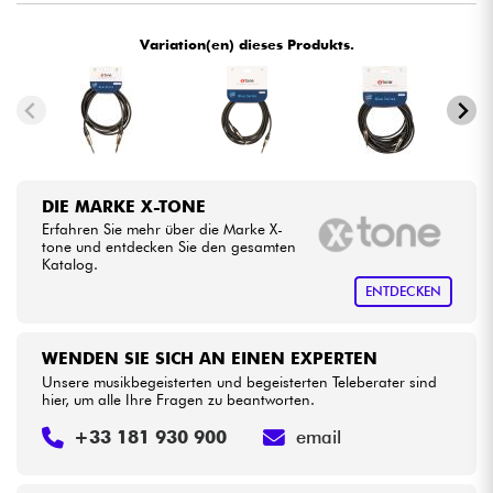
•
ACOUSTIC BY
Star
'
S
Music
Variation(en) dieses Produkts.
Kabel & Zubehöre
•
BASS MANIAC BY
Star
'
S
Music
HiFi
•
LA PÉDALE BY
Star
'
S
Music
•
Bundle
METAL GUITAR BY
Star
'
S
Music
DIE MARKE X-TONE
•
Sehen Sie sich unsere Marken an
Star
'
S
Music
BORDEAUX
Erfahren Sie mehr über die Marke X-
tone und entdecken Sie den gesamten
•
Katalog.
Star
'
S
Music
BRUGES
ENTDECKEN
•
Star
'
S
Music
BRUXELLES
WENDEN SIE SICH AN EINEN EXPERTEN
•
Star
'
S
Music
LILLE
Unsere musikbegeisterten und begeisterten Teleberater sind
hier, um alle Ihre Fragen zu beantworten.
•
Star
'
S
Music
LYON
+33 181 930 900
email
•
Star
'
S
Music
PARIS