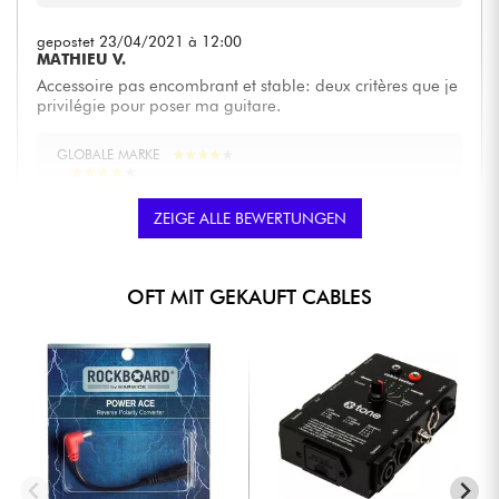
gepostet 23/04/2021 à 12:00
MATHIEU V.
Accessoire pas encombrant et stable: deux critères que je
privilégie pour poser ma guitare.
GLOBALE MARKE
★
★
★
★
★
★
★
★
★
★
★
★
★
★
★
★
★
★
★
★
★
★
★
★
★
★
★
★
★
★
★
★
★
★
★
★
★
★
★
★
ZEIGE ALLE BEWERTUNGEN
gepostet 27/04/2019 à 07:25
LUCAS D.
OFT MIT GEKAUFT CABLES
Délais livraison ok
Etat nickel
GLOBALE MARKE
★
★
★
★
★
★
★
★
★
★