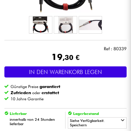
Kopfhörer
Mikros
DJ
Ref : 80339
Live-Sound
19
,30 €
Licht
IN DEN WARENKORB LEGEN
Drums
Günstige Preise
garantiert
Zufrieden
oder
erstattet
Blasinstrumente
10 Jahre Garantie
Lieferbar
Lagerbestand
Violinen & Quartett
innerhalb von 24 Stunden
Siehe Verfügbarkeit.
lieferbar
Speichern
Kinder