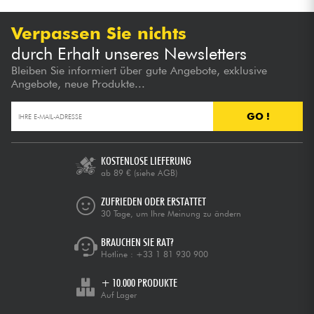
Verpassen Sie nichts
durch Erhalt unseres Newsletters
Bleiben Sie informiert über gute Angebote, exklusive
Angebote, neue Produkte...
GO !
KOSTENLOSE LIEFERUNG
ab 89 €
(siehe AGB)
ZUFRIEDEN ODER ERSTATTET
30 Tage, um Ihre Meinung zu ändern
BRAUCHEN SIE RAT?
Hotline :
+33 1 81 930 900
+ 10.000 PRODUKTE
Auf Lager