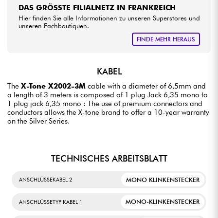
DAS GRÖSSTE FILIALNETZ IN FRANKREICH
•
Star
'
S
Music
TOULOUSE
Hier finden Sie alle Informationen zu unseren Superstores und
unseren Fachboutiquen.
FINDE MEHR HERAUS
KABEL
The
X-Tone X2002-3M
cable with a diameter of 6,5mm and
a length of 3 meters is composed of 1 plug Jack 6,35 mono to
1 plug jack 6,35 mono : The use of premium connectors and
conductors allows the X-tone brand to offer a 10-year warranty
on the Silver Series.
TECHNISCHES ARBEITSBLATT
MONO KLINKENSTECKER
ANSCHLÜSSEKABEL 2
MONO-KLINKENSTECKER
ANSCHLÜSSETYP KABEL 1