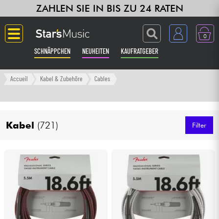
ZAHLEN SIE IN BIS ZU 24 RATEN
0
SCHNÄPPCHEN
NEUHEITEN
KAUFRATGEBER
Langue
Accueil
Kabel & Zubehöre
Cables
Gitarre & Bass
Kabel
(721)
Verstärker & Effekte
Filter
Klaviere & Piano
Synths & samplers
Studio