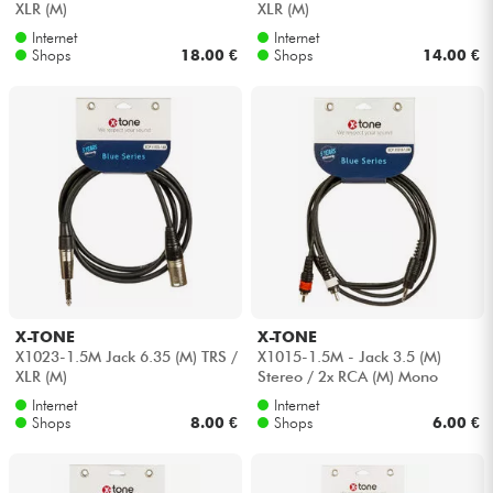
XLR (M)
XLR (M)
Internet
Internet
Kabel & Zubehöre
Shops
18.00 €
Shops
14.00 €
HiFi
Bundle
Sehen Sie sich unsere Marken an
X-TONE
X-TONE
X1023-1.5M Jack 6.35 (M) TRS /
X1015-1.5M - Jack 3.5 (M)
XLR (M)
Stereo / 2x RCA (M) Mono
Internet
Internet
Shops
8.00 €
Shops
6.00 €