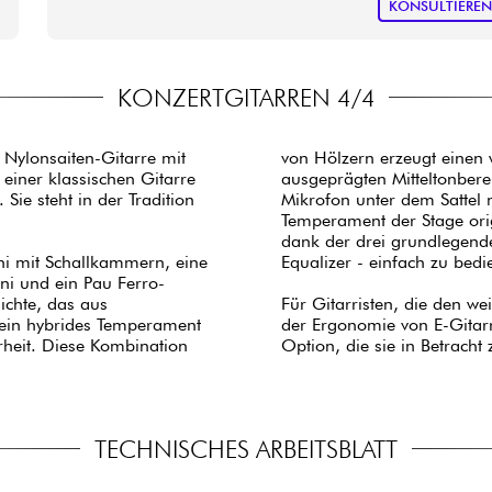
KONSULTIERE
KONZERTGITARREN 4/4
e Nylonsaiten-Gitarre mit
von Hölzern erzeugt einen
einer klassischen Gitarre
ausgeprägten Mitteltonbere
Sie steht in der Tradition
Mikrofon unter dem Sattel 
Temperament der Stage orig
dank der drei grundlegend
i mit Schallkammern, eine
Equalizer - einfach zu bed
i und ein Pau Ferro-
ichte, das aus
Für Gitarristen, die den w
 ein hybrides Temperament
der Ergonomie von E-Gitarre
heit. Diese Kombination
Option, die sie in Betracht 
TECHNISCHES ARBEITSBLATT