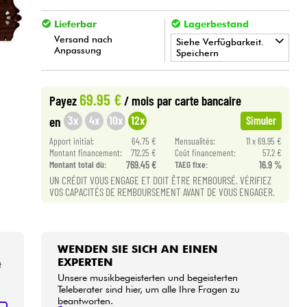
Lieferbar
Lagerbestand
Versand nach
Siehe Verfügbarkeit.
Anpassung
Speichern
•
Star
'
S
Music
TOULOUSE
69.95 €
Payez
/ mois
par carte bancaire
3x
4x
10x
12x
en
Simuler
Apport initial:
64.75 €
Mensualités:
11 x 69.95 €
Montant financement:
712.25 €
Coût financement:
57.2 €
Montant total dù:
769.45 €
TAEG fixe:
16.9 %
UN CRÉDIT VOUS ENGAGE ET DOIT ÊTRE REMBOURSÉ. VÉRIFIEZ
VOS CAPACITÉS DE REMBOURSEMENT AVANT DE VOUS ENGAGER.
WENDEN SIE SICH AN EINEN
EXPERTEN
t
Unsere musikbegeisterten und begeisterten
Teleberater sind hier, um alle Ihre Fragen zu
beantworten.