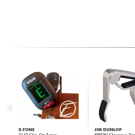
X-TONE
JIM DUNLOP
3110 Clip-On Tuner
88FDN Classique Trig