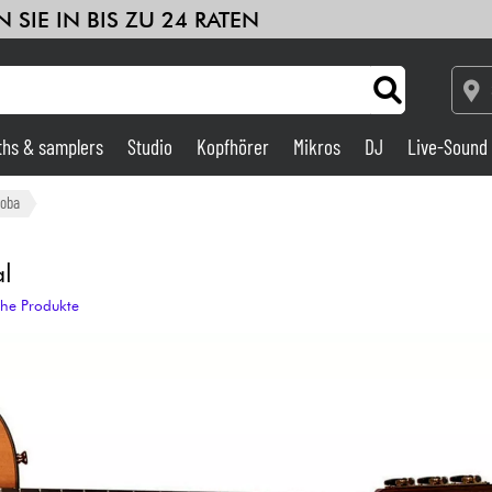
 SIE IN BIS ZU 24 RATEN
ths & samplers
Studio
Kopfhörer
Mikros
DJ
Live-Sound
Verstärker & Effekte
doba
Studio
al
che Produkte
DJ
Drums
Kinder