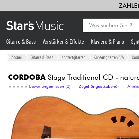
ZAHLEN
Gitarre & Bass
Verstärker & Effekte
Klaviere & Piano
Syn
Gitarre & Bass
Accueil
Gitarre & Bass
Konzertgitarren
Konzertgitarren 4/4
Cor
Synths & samplers
CORDOBA
Stage Traditional CD - natur
★
★
★
★
★
★
★
★
★
★
Bewertungen lesen (0)
Zugehöriges Zubehör
Ähnli
Mikros
Licht
Violinen & Quartett