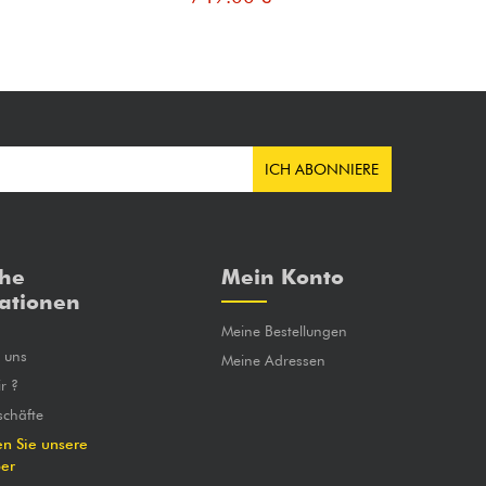
ICH ABONNIERE
che
Mein Konto
ationen
Meine Bestellungen
e uns
Meine Adressen
r ?
chäfte
en Sie unsere
ber