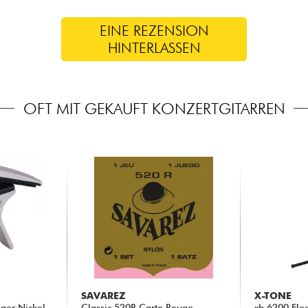
EINE REZENSION
HINTERLASSEN
OFT MIT GEKAUFT KONZERTGITARREN
SAVAREZ
X-TONE
ger Nickel
Classic 520R Carte Rouge
xh 6200 Flo