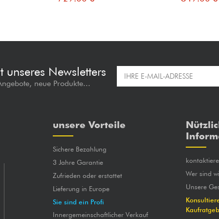
t unseres Newsletters
 Angebote, neue Produkte...
unsere Vorteile
Nützli
Inform
Sichere Bezahlung
kontaktier
3 Jahre Garantie
Wer sind wi
Zufrieden oder erstattet
Unsere Ges
Lieferung in Europe
Konsultier
Sie sind ein Profi
Kaufratge
Innergemeinschaftlicher Verkauf