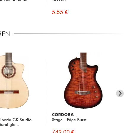
Co
5.55 €
12
REN
CORDOBA
C
 Iberia GK Studio
Stage - Edge Burst
St
ural glo...
749.00 €
77