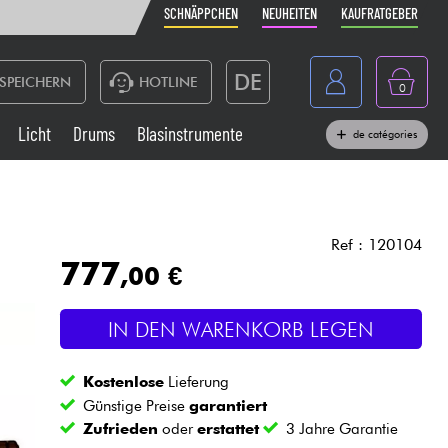
SCHNÄPPCHEN
NEUHEITEN
KAUFRATGEBER
DE
SPEICHERN
HOTLINE
0
France
Licht
Drums
Blasinstrumente
de catégories
Belgique
Klaviere & Piano
België
Kopfhörer
España
Ref : 120104
777
,00 €
Nederland
Live-Sound
English
IN DEN WARENKORB LEGEN
Blasinstrumente
Kostenlose
Lieferung
Kabel & Zubehöre
Günstige Preise
garantiert
Zufrieden
oder
erstattet
3 Jahre Garantie