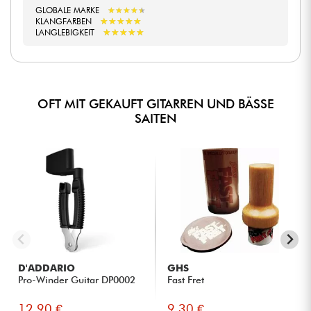
GLOBALE MARKE
★
★
★
★
★
★
★
★
★
★
★
★
★
★
★
★
★
★
★
★
KLANGFARBEN
★
★
★
★
★
★
★
★
★
★
LANGLEBIGKEIT
OFT MIT GEKAUFT GITARREN UND BÄSSE
SAITEN
D'ADDARIO
GHS
Pro-Winder Guitar DP0002
Fast Fret
12.90 €
9.30 €