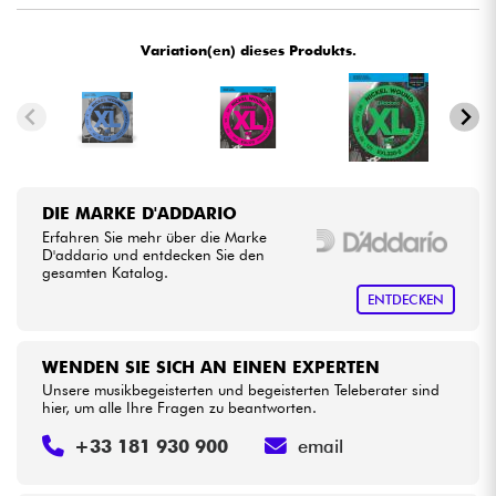
•
BASS MANIAC BY
Star
'
S
Music
Variation(en) dieses Produkts.
Kabel & Zubehöre
•
LA PÉDALE BY
Star
'
S
Music
HiFi
•
Star
'
S
Music
BORDEAUX
Bundle
•
Star
'
S
Music
BRUGES
DIE MARKE D'ADDARIO
•
Sehen Sie sich unsere Marken an
Star
'
S
Music
BRUXELLES
Erfahren Sie mehr über die Marke
D'addario und entdecken Sie den
•
gesamten Katalog.
Star
'
S
Music
LILLE
ENTDECKEN
•
Star
'
S
Music
LYON
WENDEN SIE SICH AN EINEN EXPERTEN
•
Star
'
S
Music
PARIS
Unsere musikbegeisterten und begeisterten Teleberater sind
hier, um alle Ihre Fragen zu beantworten.
•
Star
'
S
Music
TOULOUSE
+33 181 930 900
email