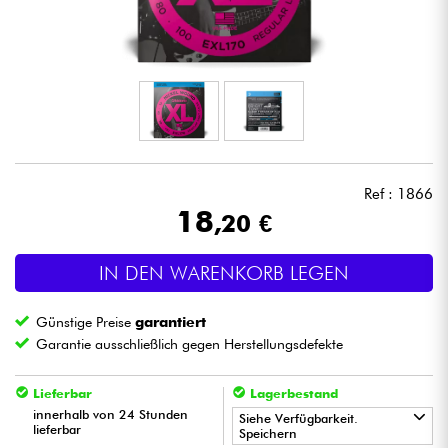
Kopfhörer
Mikros
DJ
Live-Sound
Ref : 1866
18
,20 €
Licht
IN DEN WARENKORB LEGEN
Drums
Günstige Preise
garantiert
Blasinstrumente
Garantie ausschließlich gegen Herstellungsdefekte
Violinen & Quartett
Lieferbar
Lagerbestand
innerhalb von 24 Stunden
Siehe Verfügbarkeit.
lieferbar
Speichern
Kinder