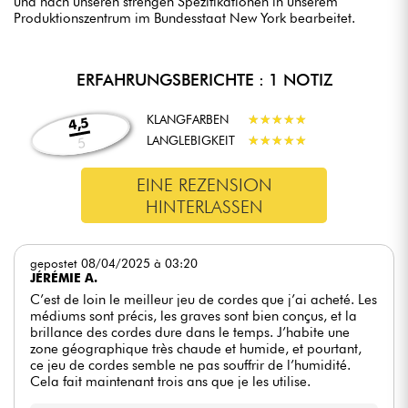
und nach unseren strengen Spezifikationen in unserem
Produktionszentrum im Bundesstaat New York bearbeitet.
ERFAHRUNGSBERICHTE : 1 NOTIZ
KLANGFARBEN
★
★
★
★
★
★
★
★
★
★
4,5
LANGLEBIGKEIT
★
★
★
★
★
★
★
★
★
★
5
EINE REZENSION
HINTERLASSEN
gepostet 08/04/2025 à 03:20
JÉRÉMIE A.
C’est de loin le meilleur jeu de cordes que j’ai acheté. Les
médiums sont précis, les graves sont bien conçus, et la
brillance des cordes dure dans le temps. J’habite une
zone géographique très chaude et humide, et pourtant,
ce jeu de cordes semble ne pas souffrir de l’humidité.
Cela fait maintenant trois ans que je les utilise.