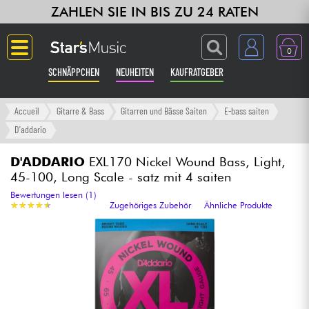
ZAHLEN SIE IN BIS ZU 24 RATEN
0
SCHNÄPPCHEN
NEUHEITEN
KAUFRATGEBER
Langue
Accueil
Gitarre & Bass
Gitarren und Bässe Saiten
E-bass saiten
D'addario
Gitarre & Bass
D'ADDARIO
EXL170 Nickel Wound Bass, Light,
45-100, Long Scale - satz mit 4 saiten
Verstärker & Effekte
Bewertungen lesen (1)
★
★
★
★
★
★
★
★
★
★
Zugehöriges Zubehör
Ähnliche Produkte
Klaviere & Piano
Synths & samplers
Studio