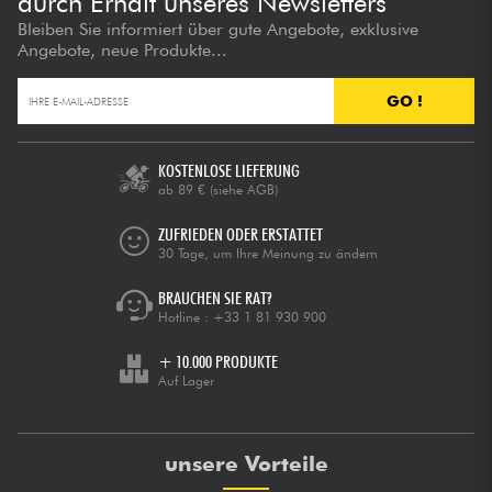
durch Erhalt unseres Newsletters
Bleiben Sie informiert über gute Angebote, exklusive
Angebote, neue Produkte...
GO !
KOSTENLOSE LIEFERUNG
ab 89 €
(siehe AGB)
ZUFRIEDEN ODER ERSTATTET
30 Tage, um Ihre Meinung zu ändern
BRAUCHEN SIE RAT?
Hotline :
+33 1 81 930 900
+ 10.000 PRODUKTE
Auf Lager
unsere Vorteile