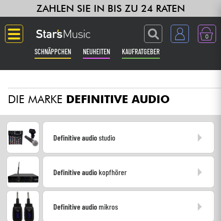
ZAHLEN SIE IN BIS ZU 24 RATEN
0
SCHNÄPPCHEN
NEUHEITEN
KAUFRATGEBER
Langue
DIE MARKE
DEFINITIVE AUDIO
Gitarre & Bass
Verstärker & Effekte
Definitive audio
studio
Klaviere & Piano
Definitive audio
kopfhörer
Synths & samplers
Studio
Definitive audio
mikros