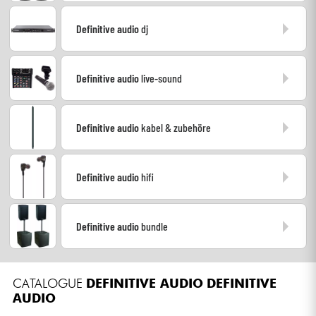
Kopfhörer
Definitive audio
dj
Mikros
Definitive audio
live-sound
DJ
Live-Sound
Definitive audio
kabel & zubehöre
Licht
Definitive audio
hifi
Drums
Definitive audio
bundle
Blasinstrumente
Violinen & Quartett
CATALOGUE
DEFINITIVE AUDIO
DEFINITIVE
AUDIO
Kinder