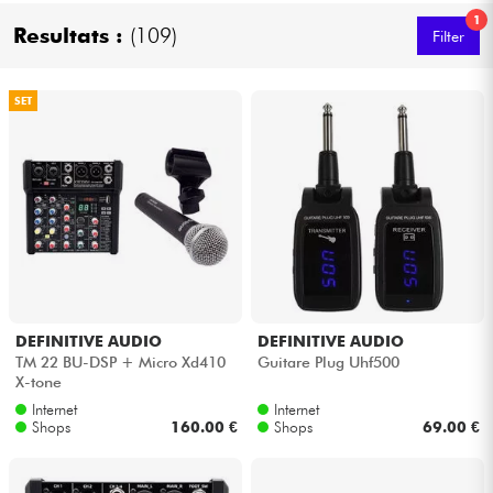
1
Resultats :
(109)
Filter
Kabel & Zubehöre
SET
HiFi
Bundle
Sehen Sie sich unsere Marken an
DEFINITIVE AUDIO
DEFINITIVE AUDIO
TM 22 BU-DSP + Micro Xd410
Guitare Plug Uhf500
X-tone
Internet
Internet
Shops
160.00 €
Shops
69.00 €