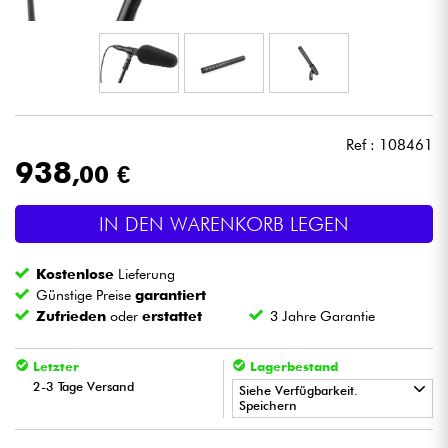
Kopfhörer
Mikros
DJ
Ref : 108461
938
,00 €
Live-Sound
IN DEN WARENKORB LEGEN
Licht
Kostenlose
Lieferung
Drums
Günstige Preise
garantiert
Zufrieden
oder
erstattet
3 Jahre Garantie
Blasinstrumente
Letzter
Lagerbestand
2-3 Tage Versand
Violinen & Quartett
Siehe Verfügbarkeit.
Speichern
•
Kinder
Star
'
S
Music
PARIS