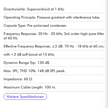
Directionality: Supercardioid at 1 kHz.
Operating Principle: Pressure gradient with interference tube.
Capsule Type: Pre-polarized condenser.
Frequency Response: 20 Hz - 20 kHz, 3rd-order high-pass filter
at 60 Hz.
Effective Frequency Response, ±2 dB: 70 Hz - 18 kHz at 60 cm,
with +2 dB soft boost at 15 kHz.
Dynamic Range Typ: 130 dB.
Max. SPL, THD 10%: 148 dB SPL peak.
Impedance: 60 Ω.
Maximum Cable Length: 100 m.
Connector: XLR-3M. Pin 1: shield, Pin 2: signal + phase, Pin 3:
Weight: 115g.
Microphone Body Diameter: 19 mm.
Capsule Diameter: 17 mm.
Length: 184 mm.
Weitere Spezifikationen
- phase.