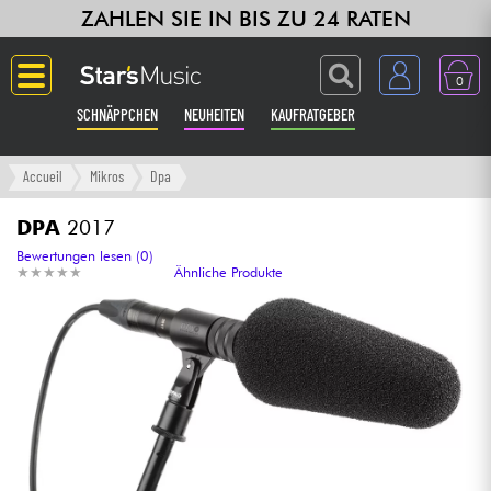
ZAHLEN SIE IN BIS ZU 24 RATEN
0
SCHNÄPPCHEN
NEUHEITEN
KAUFRATGEBER
Langue
Accueil
Mikros
Dpa
Gitarre & Bass
DPA
2017
Bewertungen lesen (0)
★
★
★
★
★
★
★
★
★
★
Ähnliche Produkte
Verstärker & Effekte
Klaviere & Piano
Synths & samplers
Studio