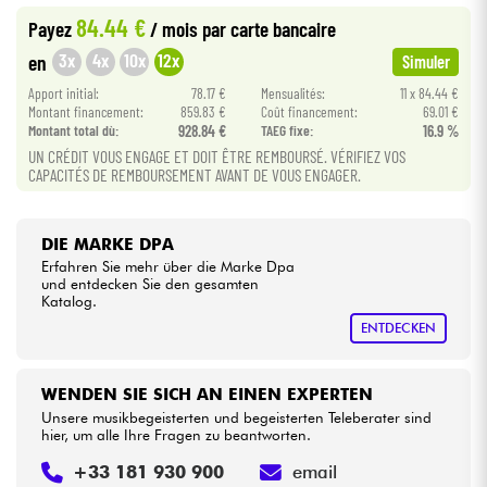
84.44 €
Payez
/ mois
par carte bancaire
Kabel & Zubehöre
3x
4x
10x
12x
en
Simuler
Apport initial:
78.17 €
Mensualités:
11 x 84.44 €
HiFi
Montant financement:
859.83 €
Coût financement:
69.01 €
Montant total dù:
928.84 €
TAEG fixe:
16.9 %
UN CRÉDIT VOUS ENGAGE ET DOIT ÊTRE REMBOURSÉ. VÉRIFIEZ VOS
Bundle
CAPACITÉS DE REMBOURSEMENT AVANT DE VOUS ENGAGER.
Sehen Sie sich unsere Marken an
DIE MARKE DPA
Erfahren Sie mehr über die Marke Dpa
und entdecken Sie den gesamten
Katalog.
ENTDECKEN
WENDEN SIE SICH AN EINEN EXPERTEN
Unsere musikbegeisterten und begeisterten Teleberater sind
hier, um alle Ihre Fragen zu beantworten.
+33 181 930 900
email