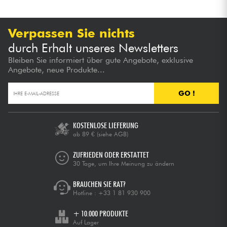
Verpassen Sie nichts
durch Erhalt unseres Newsletters
Bleiben Sie informiert über gute Angebote, exklusive
Angebote, neue Produkte...
GO !
KOSTENLOSE LIEFERUNG
ab 89 €
(siehe AGB)
ZUFRIEDEN ODER ERSTATTET
30 Tage, um Ihre Meinung zu ändern
BRAUCHEN SIE RAT?
Hotline :
+33 1 81 930 900
+ 10.000 PRODUKTE
Auf Lager