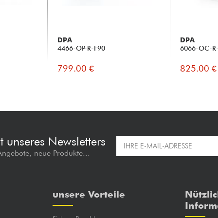
DPA
DPA
4466-OP-R-F90
6066-OC-R
799.00 €
825.00 €
t unseres Newsletters
 Angebote, neue Produkte...
unsere Vorteile
Nützli
Inform