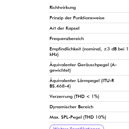
Richtwirkung
Prinzip der Funktionsweise
Art der Kapsel
Frequenzbereich
Empfindlichkeit (nominal, ±3 dB bei 1
kHz)
Äquivalenter Geräuschpegel (A-
gewichtet)
Äquivalenter Lärmpegel (ITU-R
BS.468-4)
Verzerrung (THD < 1%)
Dynamischer Bereich
Max. SPL-Pegel (THD 10%)
Nominale Ausgangsimpedanz
Kabelkapazität
Stromversorgung (für volle Leistung)
Stromverbrauch
Anschluss
Gewicht
Durchmesser des Mikrofons
Länge des Kabels
Durchmesser des Kabels
Polarität
Temperaturbereich
Relative Luftfeuchtigkeit (RH)
Farben
Polar-Diagramm
Weitere Spezifikationen