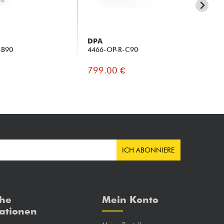
DPA
DP
-B90
4466-OP-R-C90
44
799.00 €
83
ICH ABONNIERE
che
Mein Konto
ationen