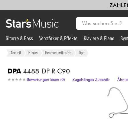
ZAHLEN
Gitarre & Bass
Verstärker & Effekte
Klaviere & Piano
Syn
Violinen & Quartett
Kinder
Kabel & Zubehöre
HiFi
Bund
Gitarre & Bass
Accueil
Mikros
Headset-mikrofon
Dpa
Synths & samplers
DPA
4488-DP-R-C90
★
★
★
★
★
★
★
★
★
★
Bewertungen lesen (0)
Zugehöriges Zubehör
Ähnli
Mikros
Licht
Violinen & Quartett