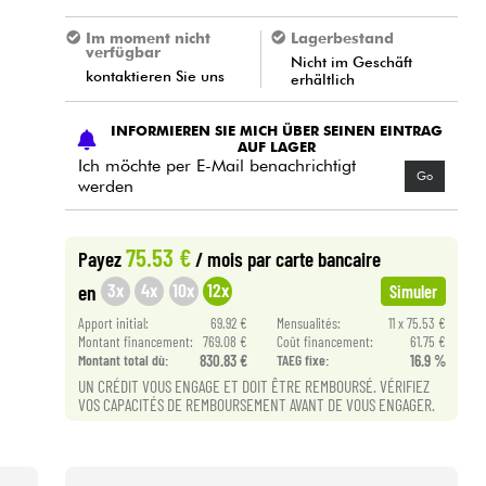
Im moment nicht
Lagerbestand
verfügbar
Nicht im Geschäft
kontaktieren Sie uns
erhältlich
INFORMIEREN SIE MICH ÜBER SEINEN EINTRAG
AUF LAGER
Ich möchte per E-Mail benachrichtigt
Go
werden
75.53 €
Payez
/ mois
par carte bancaire
3x
4x
10x
12x
en
Simuler
Apport initial:
69.92 €
Mensualités:
11 x 75.53 €
Montant financement:
769.08 €
Coût financement:
61.75 €
Montant total dù:
830.83 €
TAEG fixe:
16.9 %
UN CRÉDIT VOUS ENGAGE ET DOIT ÊTRE REMBOURSÉ. VÉRIFIEZ
VOS CAPACITÉS DE REMBOURSEMENT AVANT DE VOUS ENGAGER.