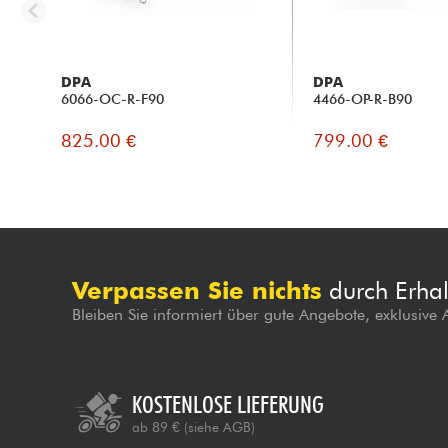
DPA
DPA
6066-OC-R-F90
4466-OP-R-B90
825.00 €
799.00 €
Verpassen Sie nichts
durch Erhal
Bleiben Sie informiert über gute Angebote, exklusive
KOSTENLOSE LIEFERUNG
ab 89 €
(siehe AGB)