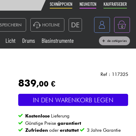
SCHNÄPPCHEN
NEUHEITEN
KAUFRATGEBER
DE
SPEICHERN
HOTLINE
0
France
Licht
Drums
Blasinstrumente
de catégories
Belgique
Klaviere & Piano
België
Kopfhörer
España
Ref : 117325
839
,00 €
Nederland
Live-Sound
English
IN DEN WARENKORB LEGEN
Blasinstrumente
Kostenlose
Lieferung
Kabel & Zubehöre
Günstige Preise
garantiert
Zufrieden
oder
erstattet
3 Jahre Garantie