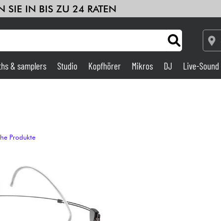
 SIE IN BIS ZU 24 RATEN
ths & samplers
Studio
Kopfhörer
Mikros
DJ
Live-Sound
le
Sehen Sie sich unsere Marken an
Verstärker & Effekte
Studio
che Produkte
DJ
Drums
Kinder