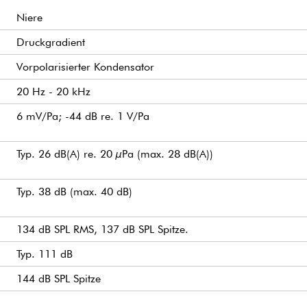
Niere
Druckgradient
Vorpolarisierter Kondensator
20 Hz - 20 kHz
6 mV/Pa; -44 dB re. 1 V/Pa
Typ. 26 dB(A) re. 20 µPa (max. 28 dB(A))
Typ. 38 dB (max. 40 dB)
134 dB SPL RMS, 137 dB SPL Spitze.
Typ. 111 dB
144 dB SPL Spitze
30 - 40 Ω
Bis zu 300 m (984 ft) mit XLR-Adapter DAD6001-BC.
Für drahtlose Systeme: 5 V min. - Max. 10 V über DPA-Adap
Typ. 1,5 mA (Mikrofon)
Microlock
12 g (0,4 oz) mit Kabel und MicroDot-Stecker.
5,4 mm (0,21 in)
1,3 m (4,3 ft)
1,6 mm (0,06 in)
Ein positiver Anstieg des Schalldrucks erzeugt eine positiv
-40°C bis 45°C (-40°F bis 113°F)
Bis zu 90%
Braun
Kardioid