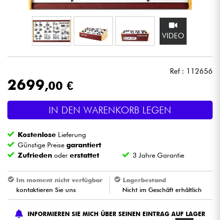
Kopfhörer
VIDEO
Mikros
DJ
Ref : 112656
2699
,00 €
Live-Sound
IN DEN WARENKORB LEGEN
Licht
Kostenlose
Lieferung
Drums
Günstige Preise
garantiert
Zufrieden
oder
erstattet
3 Jahre Garantie
Blasinstrumente
Im moment nicht verfügbar
Lagerbestand
kontaktieren Sie uns
Nicht im Geschäft erhältlich
Violinen & Quartett
INFORMIEREN SIE MICH ÜBER SEINEN EINTRAG AUF LAGER
Kinder