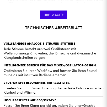
die Wärme und Fülle des analogen Vintage-Sounds mit modernsten
Funktionen kombinieren und Musikern und Produzenten
unvergleichliche Klangmöglichkeiten bieten.
LIRE LA SUITE
DIE TOP-SYNTHESIZER
TECHNISCHES ARBEITSBLATT
Die Murmux Adept Edition stellt den Höhepunkt jahrelanger
Forschung, Entwicklung und Leidenschaft für die analoge Synthese
dar. Mit seiner einzigartigen Klangqualität, der intuitiven
Benutzeroberfläche und dem Status einer limitierten Auflage wird
VOLLSTÄNDIGE ANALOGE 8-STIMMEN-SYNTHESE
dieser Synthesizer Musiker dazu inspirieren, die Grenzen der
Jede Stimme besteht aus zwei Oszillatoren mit
Kreativität und des Ausdrucks zu erweitern.
Wellenformungsfähigkeiten, die für reiche und dynamische
Klanglandschaften sorgen.
INTELLIGENTER BEREICH FÜR DAS MIXER-/OSZILLATOR-DESIGN.
Optimieren Sie Ihren Workflow und formen Sie Ihren Sound
mühelos mit intuitiven Bedienelementen.
DIE MEINUNGEN VON EXPERTEN
24DB/OKTAVE RESONANTES TIEFPASSFILTER.
Die Dreadbox Murmux Adept bietet eine extrem reiche
Erzielen Sie mit präziser Filterung die perfekte Balance zwischen
und kraftvolle Klangpalette, ideal für Produzenten und
Klarheit und Wärme.
Komponisten, die auf der Suche nach einzigartigen und
tiefen Texturen sind.
HOCHPASSFILTER MIT 6DB/OKTAVE
Sein robustes Design und die hochwertige Konstruktion
Passen Sie Ihren Klang perfekt an, indem Sie unerwünschte