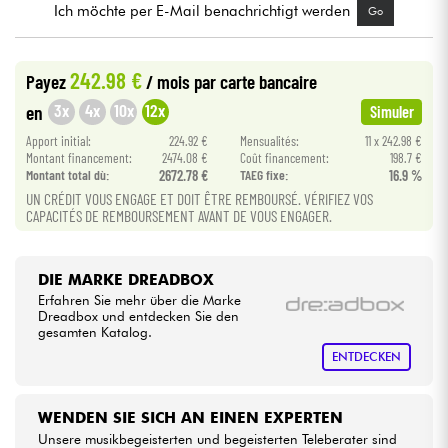
Ich möchte per E-Mail benachrichtigt werden
Go
Kabel & Zubehöre
242.98 €
Payez
/ mois
par carte bancaire
HiFi
3x
4x
10x
12x
en
Simuler
Apport initial:
224.92 €
Mensualités:
11 x 242.98 €
Bundle
Montant financement:
2474.08 €
Coût financement:
198.7 €
Montant total dù:
2672.78 €
TAEG fixe:
16.9 %
UN CRÉDIT VOUS ENGAGE ET DOIT ÊTRE REMBOURSÉ. VÉRIFIEZ VOS
Sehen Sie sich unsere Marken an
CAPACITÉS DE REMBOURSEMENT AVANT DE VOUS ENGAGER.
DIE MARKE DREADBOX
Erfahren Sie mehr über die Marke
Dreadbox und entdecken Sie den
gesamten Katalog.
ENTDECKEN
WENDEN SIE SICH AN EINEN EXPERTEN
Unsere musikbegeisterten und begeisterten Teleberater sind