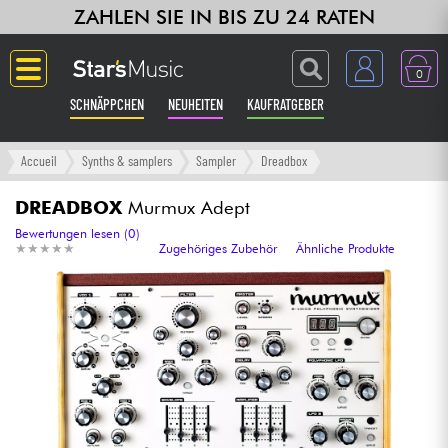
ZAHLEN SIE IN BIS ZU 24 RATEN
0
SCHNÄPPCHEN
NEUHEITEN
KAUFRATGEBER
Langue
Accueil
Synths & samplers
Sampler
Dreadbox
Gitarre & Bass
DREADBOX
Murmux Adept
Bewertungen lesen (0)
★
★
★
★
★
★
★
★
★
★
Zugehöriges Zubehör
Ähnliche Produkte
Verstärker & Effekte
Klaviere & Piano
Synths & samplers
Studio