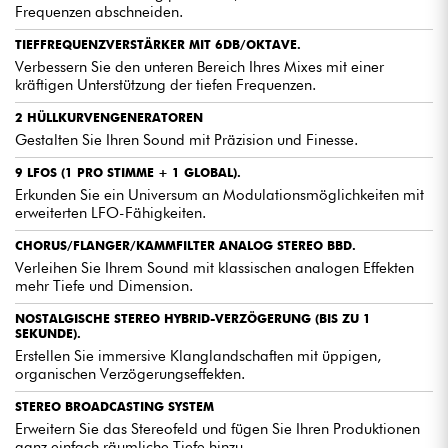
machen den Murmux Adept zu einer zuverlässigen Wahl
Frequenzen abschneiden.
für Studios und Live-Auftritte. Er vereint Ästhetik und
Haltbarkeit in Perfektion.
TIEFFREQUENZVERSTÄRKER MIT 6DB/OKTAVE.
Ob bei der Produktion von elektronischer Musik,
Verbessern Sie den unteren Bereich Ihres Mixes mit einer
Filmsoundtracks oder Klangexperimenten - die Dreadbox
kräftigen Unterstützung der tiefen Frequenzen.
Murmux Adept zeichnet sich in allen Bereichen aus. Ein
2 HÜLLKURVENGENERATOREN
treuer Begleiter für Kreative aller Art.
Gestalten Sie Ihren Sound mit Präzision und Finesse.
9 LFOS (1 PRO STIMME + 1 GLOBAL).
Erkunden Sie ein Universum an Modulationsmöglichkeiten mit
erweiterten LFO-Fähigkeiten.
CHORUS/FLANGER/KAMMFILTER ANALOG STEREO BBD.
Verleihen Sie Ihrem Sound mit klassischen analogen Effekten
mehr Tiefe und Dimension.
NOSTALGISCHE STEREO HYBRID-VERZÖGERUNG (BIS ZU 1
SEKUNDE).
Erstellen Sie immersive Klanglandschaften mit üppigen,
organischen Verzögerungseffekten.
STEREO BROADCASTING SYSTEM
Erweitern Sie das Stereofeld und fügen Sie Ihren Produktionen
ganz einfach räumliche Tiefe hinzu.