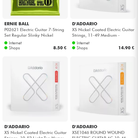
ERNIE BALL
D'ADDARIO
P02621 Electric Guitar 7-String
XS Nickel Coated Electric Guitar
Set Regular Slinky Nickel
Strings, 11-49 Medium -
Wound 10-56 - 7-saiten-set
Saitensätze
Internet
Internet
Shops
8.50 €
Shops
14.90 €
D'ADDARIO
D'ADDARIO
XS Nickel Coated Electric Guitar
XSE1046 ROUND WOUND
Strings, 10-52 Light Top Heavy
ELECTRIC GUITAR 6C 10-46 -