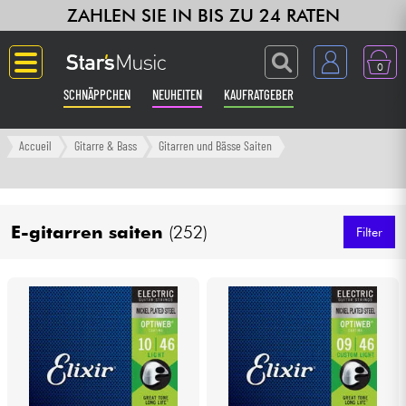
ZAHLEN SIE IN BIS ZU 24 RATEN
0
SCHNÄPPCHEN
NEUHEITEN
KAUFRATGEBER
Langue
Accueil
Gitarre & Bass
Gitarren und Bässe Saiten
Gitarre & Bass
E-gitarren saiten
(252)
Verstärker & Effekte
Filter
Klaviere & Piano
Synths & samplers
Studio