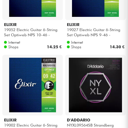
Kopfhörer
Mikros
ELIXIR
ELIXIR
19052 Electric Guitar 6-String
19027 Electric Guitar 6-String
Set Optiweb NPS 10-46 -
Set Optiweb NPS 9-46 -
DJ
Saitensätze
Saitensätze
Internet
Internet
Shops
14.25 €
Shops
14.30 €
Live-Sound
Licht
Drums
Blasinstrumente
Violinen & Quartett
ELIXIR
D'ADDARIO
19002 Electric Guitar 6-String
NYXL09564SB Strandberg
Kinder