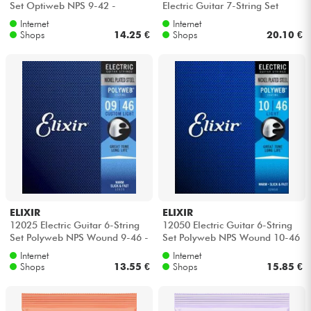
Set Optiweb NPS 9-42 -
Electric Guitar 7-String Set
Saitensätze
Nickel Round Wound 9.5-64 -
Internet
Internet
7-saite...
Kabel & Zubehöre
Shops
14.25 €
Shops
20.10 €
HiFi
Bundle
Sehen Sie sich unsere Marken an
ELIXIR
ELIXIR
12025 Electric Guitar 6-String
12050 Electric Guitar 6-String
Set Polyweb NPS Wound 9-46 -
Set Polyweb NPS Wound 10-46
Saitensätze
- Saitensätze
Internet
Internet
Shops
13.55 €
Shops
15.85 €