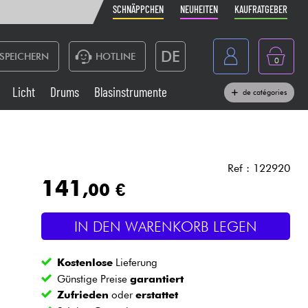
SCHNÄPPCHEN
NEUHEITEN
KAUFRATGEBER
DE
SPEICHERN
HOTLINE
0
France
Licht
Drums
Blasinstrumente
de catégories
Belgique
Klaviere & Piano
België
Kopfhörer
España
Ref : 122920
141
,00 €
Nederland
Live-Sound
English
IN DEN WARENKORB LEGEN
Blasinstrumente
Kostenlose
Lieferung
Kabel & Zubehöre
Günstige Preise
garantiert
Zufrieden
oder
erstattet