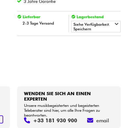
3 Jahre Garantie
Lieferbar
Lagerbestand
2-3 Tage Versand
Siehe Verfügbarkeit.
Speichern
•
LA PÉDALE BY
Star
'
S
Music
•
Star
'
S
Music
PARIS
WENDEN SIE SICH AN EINEN
EXPERTEN
Unsere musikbegeisterten und begeisterten
Teleberater sind hier, um alle Ihre Fragen zu
beantworten.
N
+33 181 930 900
email