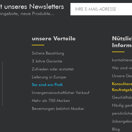
t unseres Newsletters
 Angebote, neue Produkte...
unsere Vorteile
Nützli
Inform
Sichere Bezahlung
kontaktier
3 Jahre Garantie
Wer sind wi
Zufrieden oder erstattet
Unsere Ges
Lieferung in Europe
Konsultier
Sie sind ein Profi
Kaufratge
Innergemeinschaftlicher Verkauf
Geschäfts
Mehr als 700 Marken
Häufig gest
Bewertungen belohnt Musiker
persönlich
Jobangebo
Blog