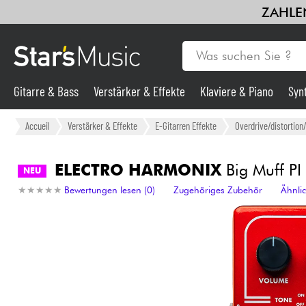
ZAHLEN
Gitarre & Bass
Verstärker & Effekte
Klaviere & Piano
Syn
Gitarre & Bass
Accueil
Verstärker & Effekte
E-Gitarren Effekte
Overdrive/distortion
Synths & samplers
ELECTRO HARMONIX
Big Muff PI
NEU
★
★
★
★
★
★
★
★
★
★
Bewertungen lesen (0)
Zugehöriges Zubehör
Ähnli
Mikros
Licht
Violinen & Quartett