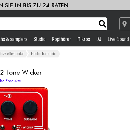
 SIE IN BIS ZU 24 RATEN
ths & samplers
Studio
Kopfhörer
Mikros
DJ
Live-Sound
Verstärker & Effekte
/fuzz effektpedal
Electro harmonix
Studio
 2 Tone Wicker
che Produkte
DJ
Drums
Kinder