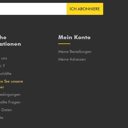
ICH ABONNIERE
che
Mein Konto
ationen
Meine Bestellungen
e uns
Meine Adressen
r ?
chäfte
en Sie unsere
ber
bedingungen
ellte Fragen
e Daten
te