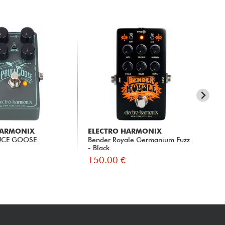
HARMONIX
ELECTRO HARMONIX
EL
UCE GOOSE
Bender Royale Germanium Fuzz
Eas
- Black
150.00 €
14