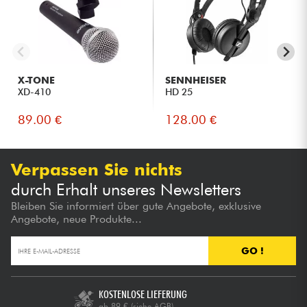
X-TONE
SENNHEISER
XD-410
HD 25
89.00 €
128.00 €
Verpassen Sie nichts
durch Erhalt unseres Newsletters
Bleiben Sie informiert über gute Angebote, exklusive
Angebote, neue Produkte...
GO !
KOSTENLOSE LIEFERUNG
ab 89 €
(siehe AGB)