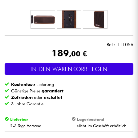
Kopfhörer
Mikros
DJ
Ref : 111056
189
,00 €
Live-Sound
IN DEN WARENKORB LEGEN
Licht
Kostenlose
Lieferung
Drums
Günstige Preise
garantiert
Zufrieden
oder
erstattet
3 Jahre Garantie
Blasinstrumente
Lieferbar
Lagerbestand
Violinen & Quartett
2-3 Tage Versand
Nicht im Geschäft erhältlich
Kinder