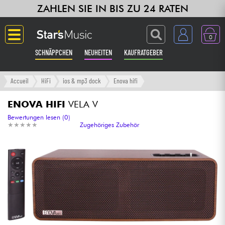
ZAHLEN SIE IN BIS ZU 24 RATEN
0
SCHNÄPPCHEN
NEUHEITEN
KAUFRATGEBER
Langue
Accueil
HiFi
ios & mp3 dock
Enova hifi
Gitarre & Bass
ENOVA HIFI
VELA V
Bewertungen lesen (0)
★
★
★
★
★
★
★
★
★
★
Zugehöriges Zubehör
Verstärker & Effekte
Klaviere & Piano
Synths & samplers
Studio