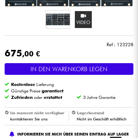
Kopfhörer
VIDEO
Mikros
DJ
Ref : 123228
675
,00 €
Live-Sound
IN DEN WARENKORB LEGEN
Licht
Kostenlose
Lieferung
Drums
Günstige Preise
garantiert
Zufrieden
oder
erstattet
3 Jahre Garantie
Blasinstrumente
Im moment nicht verfügbar
Lagerbestand
kontaktieren Sie uns
Nicht im Geschäft erhältlich
Violinen & Quartett
INFORMIEREN SIE MICH ÜBER SEINEN EINTRAG AUF LAGER
Kinder