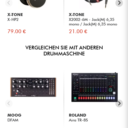
leistungsstarken, skalierbaren Schlagzeugsounds suchen.
Live-Performer, die ihre Rhythmen in Echtzeit manipulieren
X-TONE
X-TONE
möchten.
X-HP2
X2002-6M - Jack(M) 6,35
Sounddesigner, die an der Erstellung experimenteller
mono / Jack(M) 6,35 mono
Percussion-Texturen interessiert sind.
S...
79.00 €
21.00 €
Liebhaber der TR-808- und TR-909-Sounds, die sich einen
flexibleren und kreativeren Ansatz in einer modularen
Umgebung wünschen.
VERGLEICHEN SIE MIT ANDEREN
DRUMMASCHINE
MOOG
ROLAND
DFAM
Aira TR-8S