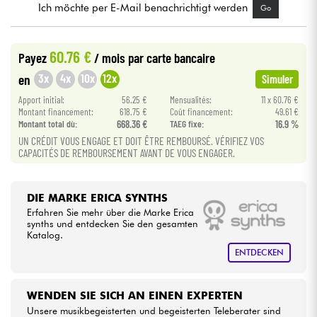
Ich möchte per E-Mail benachrichtigt werden
Go
Kabel & Zubehöre
60.76 €
Payez
/ mois
par carte bancaire
HiFi
3x
4x
10x
12x
en
Simuler
Apport initial:
56.25 €
Mensualités:
11 x 60.76 €
Bundle
Montant financement:
618.75 €
Coût financement:
49.61 €
Montant total dù:
668.36 €
TAEG fixe:
16.9 %
UN CRÉDIT VOUS ENGAGE ET DOIT ÊTRE REMBOURSÉ. VÉRIFIEZ VOS
Sehen Sie sich unsere Marken an
CAPACITÉS DE REMBOURSEMENT AVANT DE VOUS ENGAGER.
DIE MARKE ERICA SYNTHS
Erfahren Sie mehr über die Marke Erica
synths und entdecken Sie den gesamten
Katalog.
ENTDECKEN
WENDEN SIE SICH AN EINEN EXPERTEN
Unsere musikbegeisterten und begeisterten Teleberater sind