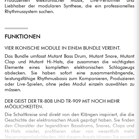
Produzenten elektronischer Musik, Live-Performer und
Liebhaber der modularen Synthese, die ein professionelles
Rhythmussystem suchen.
FUNKTIONEN
VIER IKONISCHE MODULE IN EINEM BUNDLE VEREINT.
Das Bundle umfasst Mutant Bass Drum, Mutant Snare, Mutant
Clap und Mutant Hi-Hats, die zusammen die wichtigsten
Elemente eines kompletten elektronischen Schlagzeugs
abdecken. Sie haben sofort eine zusammenhängende,
leistungsfähige Rhythmusbasis zum Komponieren, Produzieren
oder Live-Spielen, ohne jedes Modul einzeln auswählen zu
müssen.
DER GEIST DER TR-808 UND TR-909 MIT NOCH MEHR
MÖGLICHKEITEN.
Die Schaltkreise sind direkt von den Klängen inspiriert, die die
Geschichte der elektronischen Musik geprägt haben. Sie finden
den Charakter der legendären Bassdrums, Snares, Claps und
Hi-Hats wieder, profitieren aber von wesentlich mehr
Steuerungsmöglichkeiten. Mit diesem Ansatz können Sie sowohl