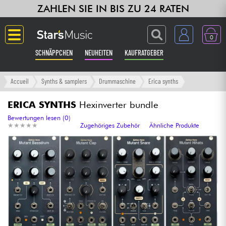
ZAHLEN SIE IN BIS ZU 24 RATEN
0
SCHNÄPPCHEN
NEUHEITEN
KAUFRATGEBER
Langue
Accueil
Synths & samplers
Drummaschine
Erica synths
Gitarre & Bass
ERICA SYNTHS
Hexinverter bundle
Bewertungen lesen (0)
★
★
★
★
★
★
★
★
★
★
Zugehöriges Zubehör
Ähnliche Produkte
Verstärker & Effekte
Klaviere & Piano
Synths & samplers
Studio