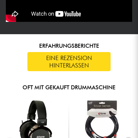
WAS UNS GEFÄLLT / WAS WIR WISSEN SOLLTEN
Komplettes Bundle mit vier der renommiertesten analogen
Schlagzeugmodule im Eurorack-Format.
Von der TR-808 und TR-909 inspirierte Sounds mit weitaus
größerer Flexibilität.
Zahlreiche Modulationsmöglichkeiten dank erweiterter CV-
ERFAHRUNGSBERICHTE
Regler.
Integrierte Drive- und Distortion-Schaltungen zur
EINE REZENSION
Bereicherung der rhythmischen Texturen.
HINTERLASSEN
Modernisiertes Design von Erica Synths mit rauscharmen
Komponenten.
Ideale Lösung für den Aufbau einer kompletten,
OFT MIT GEKAUFT DRUMMASCHINE
modularen Rhythmusgruppe, die skalierbar ist.
FÜR WEN IST DAS PRODUKT BESTIMMT?
An Eurorack-Nutzer, die ein komplettes analoges
Schlagzeug in ihrem modularen System haben möchten.
Produzenten elektronischer Musik, die nach