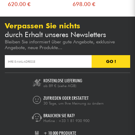
620.00 €
698.00 €
Verpassen Sie nichts
durch Erhalt unseres Newsletters
Bleiben Sie informiert über gute Angebote, exklusive
Angebote, neue Produkte...
GO !
KOSTENLOSE LIEFERUNG
ab 89 €
(siehe AGB)
ZUFRIEDEN ODER ERSTATTET
30 Tage, um Ihre Meinung zu ändern
BRAUCHEN SIE RAT?
Hotline :
+33 1 81 930 900
+ 10.000 PRODUKTE