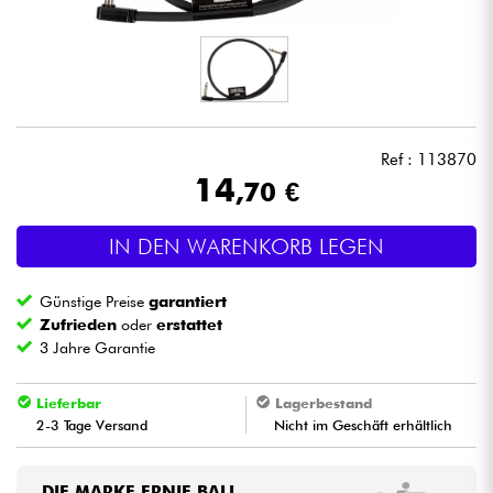
Kopfhörer
Mikros
DJ
Ref : 113870
14
,70 €
Live-Sound
IN DEN WARENKORB LEGEN
Licht
Günstige Preise
garantiert
Drums
Zufrieden
oder
erstattet
3 Jahre Garantie
Blasinstrumente
Lieferbar
Lagerbestand
2-3 Tage Versand
Nicht im Geschäft erhältlich
Violinen & Quartett
Kinder
DIE MARKE ERNIE BALL