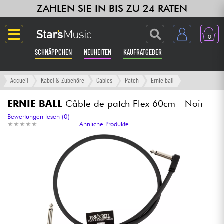
ZAHLEN SIE IN BIS ZU 24 RATEN
0
SCHNÄPPCHEN
NEUHEITEN
KAUFRATGEBER
Langue
Accueil
Kabel & Zubehöre
Cables
Patch
Ernie ball
Gitarre & Bass
ERNIE BALL
Câble de patch Flex 60cm - Noir
Bewertungen lesen (0)
★
★
★
★
★
★
★
★
★
★
Ähnliche Produkte
Verstärker & Effekte
Klaviere & Piano
Synths & samplers
Studio