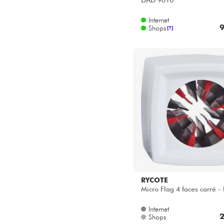
DAD 9010
Internet
9
Shops
[?]
RYCOTE
Micro Flag 4 faces carré -
Internet
2
Shops