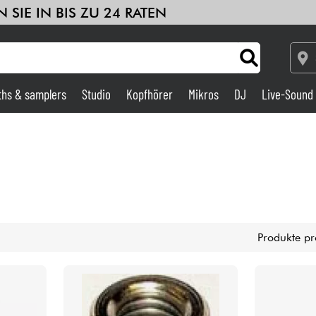
 SIE IN BIS ZU 24 RATEN
ths & samplers
Studio
Kopfhörer
Mikros
DJ
Live-Sound
Verstärker & Effekte
Studio
DJ
Produkte pr
Drums
Kinder