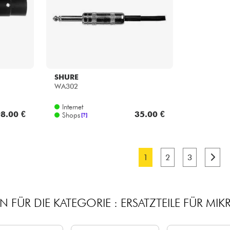
SHURE
WA302
Internet
8.00 €
35.00 €
Shops
[?]
1
2
3
 FÜR DIE KATEGORIE : ERSATZTEILE FÜR M