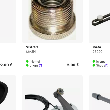
Bundle
Sehen Sie sich unsere Marken an
STAGG
K&M
MA3H
23550
Internet
Internet
9.00 €
2.00 €
Shops
Shops
[?]
[?]