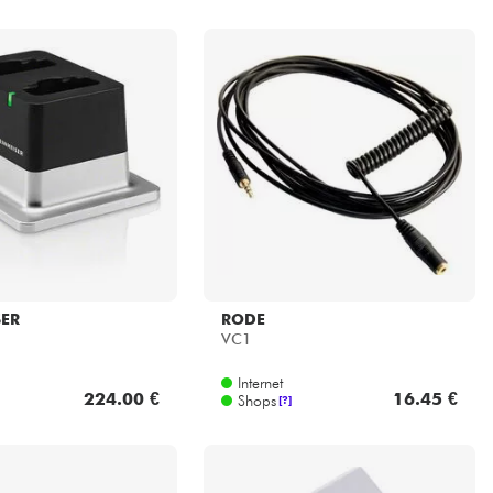
SER
RODE
VC1
Internet
224.00 €
16.45 €
Shops
[?]