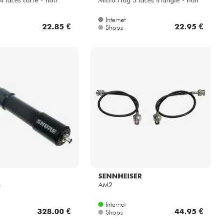
4 faces carré - noir
Micro Flag 3 faces triangle - noir
Internet
22.85 €
22.95 €
Shops
SENNHEISER
B
AM2
Internet
328.00 €
44.95 €
Shops