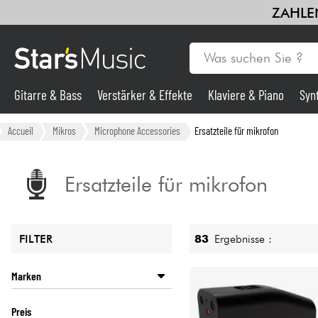
ZAHLEN
Gitarre & Bass
Verstärker & Effekte
Klaviere & Piano
Syn
Gitarre & Bass
Accueil
Mikros
Microphone Accessories
Ersatzteile für mikrofon
Synths & samplers
Ersatzteile für mikrofon
Mikros
83
Ergebnisse :
FILTER
Licht
Marken
Violinen & Quartett
ADAM HALL
Preis
AKG