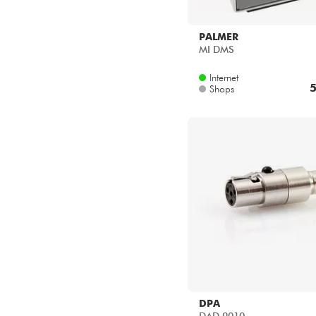
PALMER
MI DMS
Internet
5
Shops
DPA