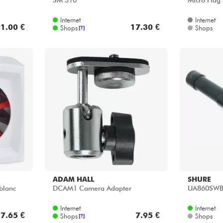
SM 310
Micro Flag 
Internet
Internet
1.00 €
17.30 €
Shops
Shops
[?]
ADAM HALL
SHURE
 blanc
DCAM1 Camera Adapter
UA860SW
Internet
Internet
7.65 €
7.95 €
Shops
Shops
[?]