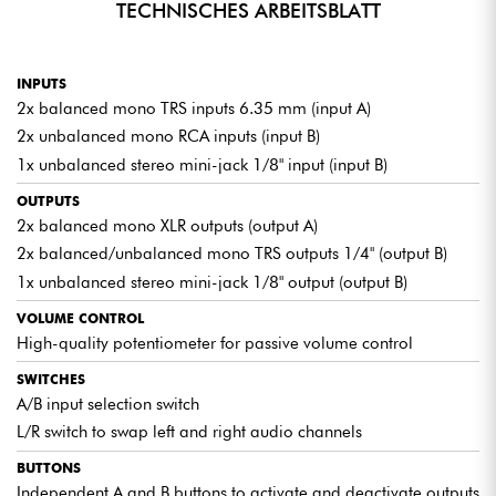
TECHNISCHES ARBEITSBLATT
INPUTS
2x balanced mono TRS inputs 6.35 mm (input A)
2x unbalanced mono RCA inputs (input B)
1x unbalanced stereo mini-jack 1/8" input (input B)
OUTPUTS
2x balanced mono XLR outputs (output A)
2x balanced/unbalanced mono TRS outputs 1/4" (output B)
1x unbalanced stereo mini-jack 1/8" output (output B)
VOLUME CONTROL
High-quality potentiometer for passive volume control
SWITCHES
A/B input selection switch
L/R switch to swap left and right audio channels
BUTTONS
Independent A and B buttons to activate and deactivate outputs