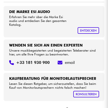
•
Star
'
S
Music
LILLE
Kabel & Zubehöre
DIE MARKE ESI AUDIO
•
Erfahren Sie mehr über die Marke Esi
Star
'
S
Music
LYON
audio und entdecken Sie den gesamten
HiFi
Katalog.
ENTDECKEN
Bundle
WENDEN SIE SICH AN EINEN EXPERTEN
Sehen Sie sich unsere Marken an
Unsere musikbegeisterten und begeisterten Teleberater sind
hier, um alle Ihre Fragen zu beantworten.
+33 181 930 900
email
KAUFBERATUNG FÜR MONITORLAUTSPRECHER
Lesen Sie diesen Ratgeber, um sicherzustellen, dass Sie beim
Kauf von Monitorlautsprechern nichts falsch machen!
KONSULTIEREN