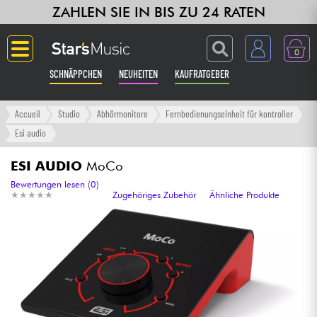
ZAHLEN SIE IN BIS ZU 24 RATEN
0
SCHNÄPPCHEN
NEUHEITEN
KAUFRATGEBER
Langue
Accueil
Studio
Abhörmonitore
Fernbedienungseinheit für kontroller
Esi audio
Gitarre & Bass
ESI AUDIO
MoCo
Verstärker & Effekte
Bewertungen lesen (0)
★
★
★
★
★
★
★
★
★
★
Zugehöriges Zubehör
Ähnliche Produkte
Klaviere & Piano
Synths & samplers
Studio