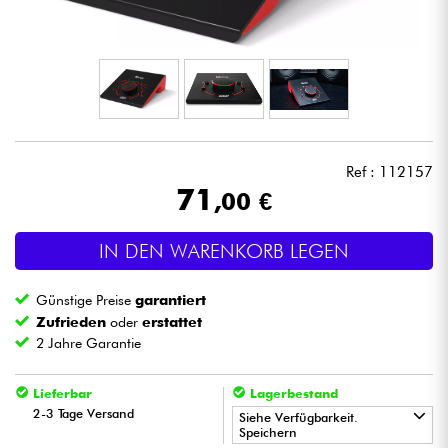
Kopfhörer
Mikros
DJ
Ref : 112157
Live-Sound
71
,00 €
Licht
IN DEN WARENKORB LEGEN
Drums
Günstige Preise
garantiert
Zufrieden
oder
erstattet
Blasinstrumente
2 Jahre Garantie
Violinen & Quartett
Lieferbar
Lagerbestand
2-3 Tage Versand
Siehe Verfügbarkeit.
Speichern
Kinder