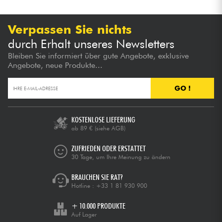
Verpassen Sie nichts
durch Erhalt unseres Newsletters
Bleiben Sie informiert über gute Angebote, exklusive
Angebote, neue Produkte...
GO !
KOSTENLOSE LIEFERUNG
ab 89 €
(siehe AGB)
ZUFRIEDEN ODER ERSTATTET
30 Tage, um Ihre Meinung zu ändern
BRAUCHEN SIE RAT?
Hotline :
+33 1 81 930 900
+ 10.000 PRODUKTE
Auf Lager