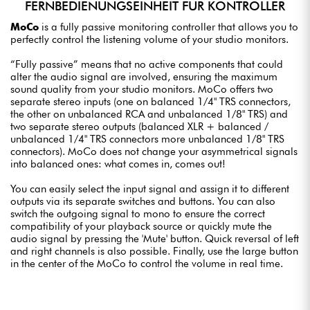
FERNBEDIENUNGSEINHEIT FÜR KONTROLLER
MoCo
is a fully passive monitoring controller that allows you to
perfectly control the listening volume of your studio monitors.
“Fully passive” means that no active components that could
alter the audio signal are involved, ensuring the maximum
sound quality from your studio monitors. MoCo offers two
separate stereo inputs (one on balanced 1/4" TRS connectors,
the other on unbalanced RCA and unbalanced 1/8" TRS) and
two separate stereo outputs (balanced XLR + balanced /
unbalanced 1/4" TRS connectors more unbalanced 1/8" TRS
connectors). MoCo does not change your asymmetrical signals
into balanced ones: what comes in, comes out!
You can easily select the input signal and assign it to different
outputs via its separate switches and buttons. You can also
switch the outgoing signal to mono to ensure the correct
compatibility of your playback source or quickly mute the
audio signal by pressing the 'Mute' button. Quick reversal of left
and right channels is also possible. Finally, use the large button
in the center of the MoCo to control the volume in real time.