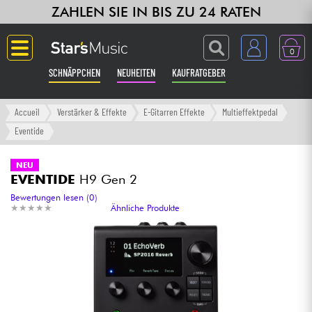
ZAHLEN SIE IN BIS ZU 24 RATEN
0
SCHNÄPPCHEN
NEUHEITEN
KAUFRATGEBER
Langue
Accueil
Verstärker & Effekte
E-Gitarren Effekte
Multieffektpedal
Eventide
Gitarre & Bass
NEU
EVENTIDE
H9 Gen 2
Verstärker & Effekte
Bewertungen lesen (0)
★
★
★
★
★
★
★
★
★
★
Ähnliche Produkte
Klaviere & Piano
Synths & samplers
Studio