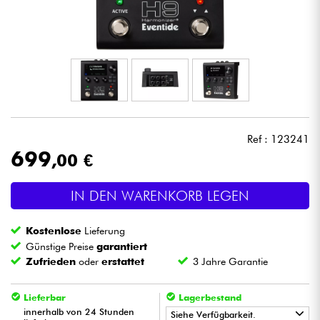
Kopfhörer
Mikros
DJ
Live-Sound
Ref : 123241
699
,00 €
Licht
IN DEN WARENKORB LEGEN
Drums
Kostenlose
Lieferung
Blasinstrumente
Günstige Preise
garantiert
Zufrieden
oder
erstattet
3 Jahre Garantie
Violinen & Quartett
Lieferbar
Lagerbestand
innerhalb von 24 Stunden
Siehe Verfügbarkeit.
Kinder