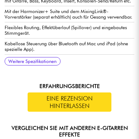
mit Gitarre, Bass, Keyboard, Insert, Konsolen-Send/Return etc.
Mit der Harmonizer+ Suite und dem MixingLink®-
Vorverstärker (separat erhältlich) auch für Gesang verwendbar.
Flexibles Routing, Effektüberlauf (Spillover) und eingebautes
Stimmgerät.
Kabellose Steuerung über Bluetooth auf Mac und iPad (ohne
spezielle App).
USB-C-Anschluss für Updates und Bearbeitung.
MIDI In und Out/Thru über zwei 5-polige DIN-Buchsen.
Eingänge für Aux-Schalter und Expressionspedal (2 x 6,35 mm
Stromversorgung: Netzadapter 12 V / 1 A im Lieferumfang
Abmessungen: 140 x 125 x 65 mm
Gewicht: 600 g
Weitere Spezifikationen
Klinke).
enthalten.
ERFAHRUNGSBERICHTE
EINE REZENSION
HINTERLASSEN
VERGLEICHEN SIE MIT ANDEREN E-GITARREN
EFFEKTE