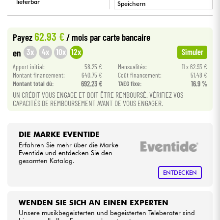
lieferbar
Speichern
•
Kabel & Zubehöre
LA PÉDALE BY
Star
'
S
Music
62.93 €
Payez
/ mois
par carte bancaire
•
Star
'
S
Music
BORDEAUX
HiFi
3x
4x
10x
12x
en
Simuler
•
Apport initial:
58.25 €
Mensualités:
11 x 62.93 €
Star
'
S
Music
BRUXELLES
Montant financement:
640.75 €
Coût financement:
51.48 €
Bundle
Montant total dù:
692.23 €
TAEG fixe:
16.9 %
•
Star
'
S
Music
LILLE
UN CRÉDIT VOUS ENGAGE ET DOIT ÊTRE REMBOURSÉ. VÉRIFIEZ VOS
Sehen Sie sich unsere Marken an
CAPACITÉS DE REMBOURSEMENT AVANT DE VOUS ENGAGER.
•
Star
'
S
Music
LYON
•
DIE MARKE EVENTIDE
Star
'
S
Music
PARIS
Erfahren Sie mehr über die Marke
Eventide und entdecken Sie den
•
Star
'
S
Music
TOULOUSE
gesamten Katalog.
ENTDECKEN
WENDEN SIE SICH AN EINEN EXPERTEN
Unsere musikbegeisterten und begeisterten Teleberater sind