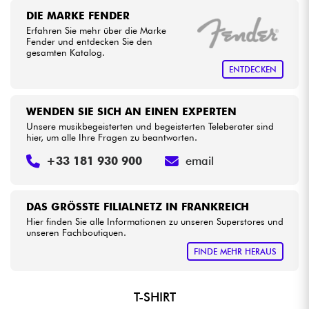
•
Star
'
S
Music
LILLE
DIE MARKE FENDER
Erfahren Sie mehr über die Marke
Kabel & Zubehöre
Fender und entdecken Sie den
gesamten Katalog.
HiFi
ENTDECKEN
Bundle
WENDEN SIE SICH AN EINEN EXPERTEN
Unsere musikbegeisterten und begeisterten Teleberater sind
hier, um alle Ihre Fragen zu beantworten.
Sehen Sie sich unsere Marken an
+33 181 930 900
email
DAS GRÖSSTE FILIALNETZ IN FRANKREICH
Hier finden Sie alle Informationen zu unseren Superstores und
unseren Fachboutiquen.
FINDE MEHR HERAUS
T-SHIRT