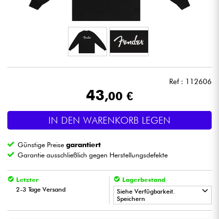
Kopfhörer
Mikros
DJ
Ref : 112606
Live-Sound
43
,00 €
Licht
IN DEN WARENKORB LEGEN
Drums
Günstige Preise
garantiert
Garantie ausschließlich gegen Herstellungsdefekte
Blasinstrumente
Letzter
Lagerbestand
2-3 Tage Versand
Violinen & Quartett
Siehe Verfügbarkeit.
Speichern
Kinder