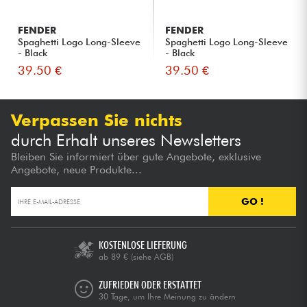
FENDER
FENDER
Spaghetti Logo Long-Sleeve
Spaghetti Logo Long-Sleeve
- Black
- Black
39.50 €
39.50 €
Verpassen Sie nichts
durch Erhalt unseres Newsletters
Bleiben Sie informiert über gute Angebote, exklusive
Angebote, neue Produkte...
GO !
KOSTENLOSE LIEFERUNG
ab 89 €
(siehe AGB)
ZUFRIEDEN ODER ERSTATTET
30 Tage, um Ihre Meinung zu ändern