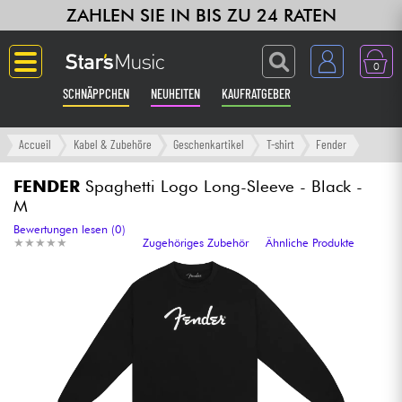
ZAHLEN SIE IN BIS ZU 24 RATEN
0
SCHNÄPPCHEN
NEUHEITEN
KAUFRATGEBER
Langue
Accueil
Kabel & Zubehöre
Geschenkartikel
T-shirt
Fender
Gitarre & Bass
FENDER
Spaghetti Logo Long-Sleeve - Black -
M
Verstärker & Effekte
Bewertungen lesen (0)
★
★
★
★
★
★
★
★
★
★
Zugehöriges Zubehör
Ähnliche Produkte
Klaviere & Piano
Synths & samplers
Studio