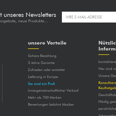
t unseres Newsletters
 Angebote, neue Produkte...
unsere Vorteile
Nützli
Inform
Sichere Bezahlung
kontaktier
3 Jahre Garantie
Wer sind wi
Zufrieden oder erstattet
Unsere Ges
Lieferung in Europe
Konsultier
Sie sind ein Profi
Kaufratge
Innergemeinschaftlicher Verkauf
Geschäfts
Mehr als 700 Marken
Häufig gest
Bewertungen belohnt Musiker
persönlich
Jobangebo