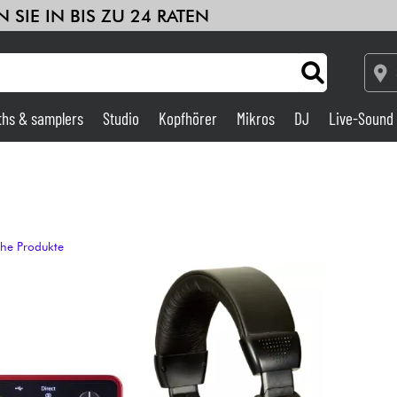
 SIE IN BIS ZU 24 RATEN
ths & samplers
Studio
Kopfhörer
Mikros
DJ
Live-Sound
le
Sehen Sie sich unsere Marken an
Verstärker & Effekte
Studio
che Produkte
DJ
Drums
Kinder