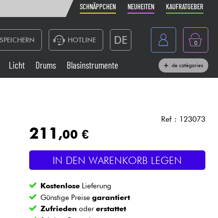
SCHNÄPPCHEN
NEUHEITEN
KAUFRATGEBER
DE
SPEICHERN
HOTLINE
0
France
Licht
Drums
Blasinstrumente
de catégories
Belgique
Klaviere & Piano
België
Kopfhörer
España
Ref : 123073
211
,00 €
Nederland
Live-Sound
English
IN DEN WARENKORB LEGEN
Blasinstrumente
Kostenlose
Lieferung
Kabel & Zubehöre
Günstige Preise
garantiert
Zufrieden
oder
erstattet