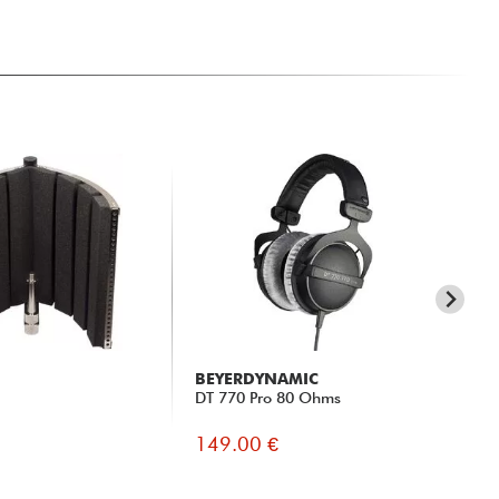
BEYERDYNAMIC
AU
DT 770 Pro 80 Ohms
AT
149.00 €
14