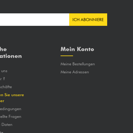
ICH ABONNIERE
che
Mein Konto
ationen
Meine Bestellungen
e uns
Meine Adressen
r ?
chäfte
en Sie unsere
ber
bedingungen
ellte Fragen
e Daten
te