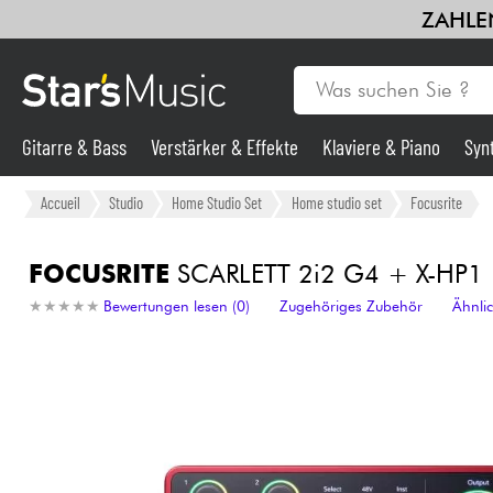
ZAHLEN
Gitarre & Bass
Verstärker & Effekte
Klaviere & Piano
Syn
Violinen & Quartett
Kinder
Kabel & Zubehöre
HiFi
Bund
Gitarre & Bass
Accueil
Studio
Home Studio Set
Home studio set
Focusrite
Synths & samplers
FOCUSRITE
SCARLETT 2i2 G4 + X-HP1
★
★
★
★
★
★
★
★
★
★
Bewertungen lesen (0)
Zugehöriges Zubehör
Ähnli
Mikros
Licht
Violinen & Quartett