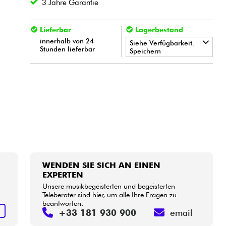
3 Jahre Garantie
Lieferbar
Lagerbestand
innerhalb von 24
Siehe Verfügbarkeit.
Stunden lieferbar
Speichern
•
Star
'
S
Music
BORDEAUX
•
Star
'
S
Music
BRUGES
•
Star
'
S
Music
BRUXELLES
•
Star
'
S
Music
LILLE
•
Star
'
S
Music
LYON
WENDEN SIE SICH AN EINEN
EXPERTEN
•
Unsere musikbegeisterten und begeisterten
Star
'
S
Music
PARIS
Teleberater sind hier, um alle Ihre Fragen zu
beantworten.
•
Star
'
S
Music
TOULOUSE
S
+33 181 930 900
email