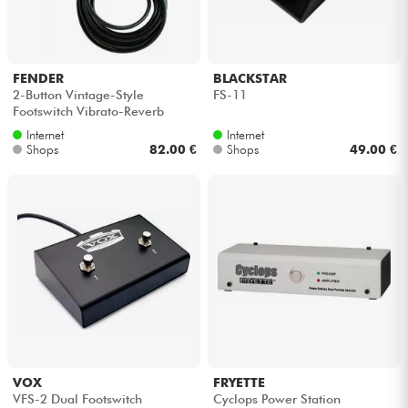
Kopfhörer
Mikros
FENDER
BLACKSTAR
2-Button Vintage-Style
FS-11
Footswitch Vibrato-Reverb
DJ
(1/4inc. Jack)
Internet
Internet
Shops
82.00 €
Shops
49.00 €
Live-Sound
Licht
Drums
Blasinstrumente
Violinen & Quartett
VOX
FRYETTE
VFS-2 Dual Footswitch
Cyclops Power Station
Kinder