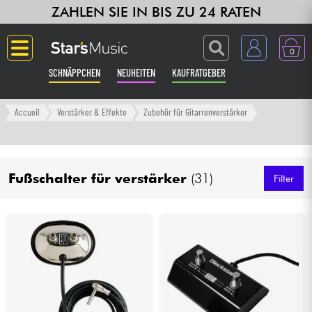
ZAHLEN SIE IN BIS ZU 24 RATEN
0
SCHNÄPPCHEN
NEUHEITEN
KAUFRATGEBER
Langue
Accueil
Verstärker & Effekte
Zubehör für Gitarrenverstärker
Gitarre & Bass
Fußschalter für verstärker
(31)
Verstärker & Effekte
Filter
Klaviere & Piano
Synths & samplers
Studio