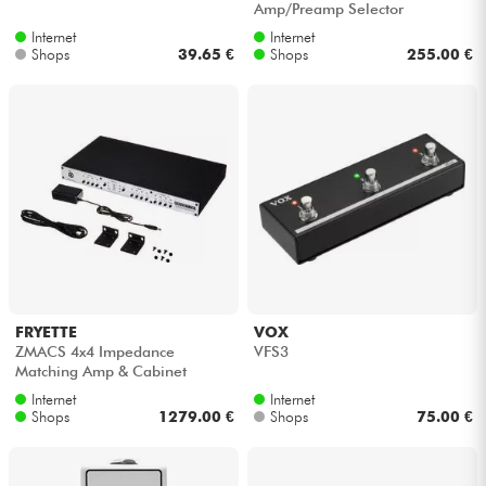
Amp/Preamp Selector
Internet
Internet
Kabel & Zubehöre
Shops
39.65 €
Shops
255.00 €
HiFi
Bundle
Sehen Sie sich unsere Marken an
FRYETTE
VOX
ZMACS 4x4 Impedance
VFS3
Matching Amp & Cabinet
Selector
Internet
Internet
Shops
1279.00 €
Shops
75.00 €