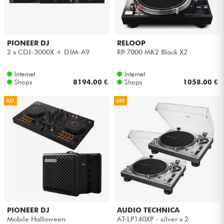
Kopfhörer
Mikros
PIONEER DJ
RELOOP
2 x CDJ-3000X + DJM-A9
RP-7000 MK2 Black X2
DJ
Internet
Internet
Shops
8194.00 €
Shops
1058.00 €
Live-Sound
SET
SET
Licht
Drums
Blasinstrumente
Violinen & Quartett
PIONEER DJ
AUDIO TECHNICA
Mobile Halloween
AT-LP140XP - silver x 2
Kinder