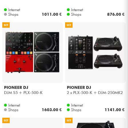
Internet
Internet
Kabel & Zubehöre
Shops
1011.00 €
Shops
876.00 €
SET
SET
HiFi
Bundle
Sehen Sie sich unsere Marken an
PIONEER DJ
PIONEER DJ
DJM S5 + PLX-500-K
2 x PLX-500-K + DJM-250MK2
Internet
Internet
Shops
1603.00 €
Shops
1141.00 €
SET
SET