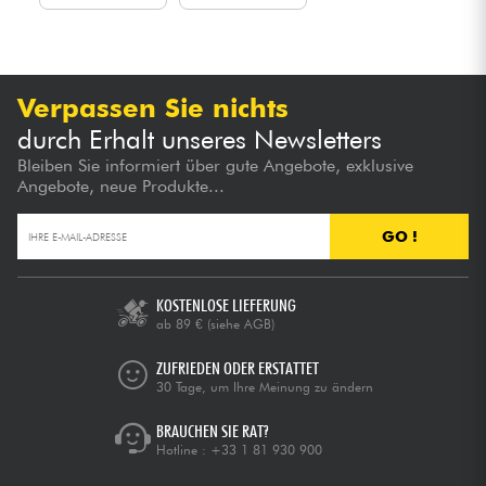
Verpassen Sie nichts
durch Erhalt unseres Newsletters
Bleiben Sie informiert über gute Angebote, exklusive
Angebote, neue Produkte...
GO !
KOSTENLOSE LIEFERUNG
ab 89 €
(siehe AGB)
ZUFRIEDEN ODER ERSTATTET
30 Tage, um Ihre Meinung zu ändern
BRAUCHEN SIE RAT?
Hotline :
+33 1 81 930 900