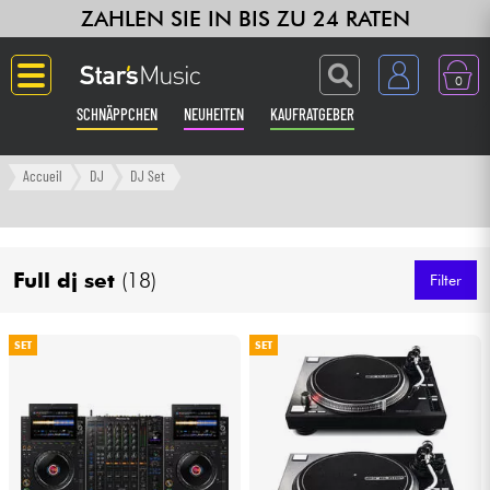
ZAHLEN SIE IN BIS ZU 24 RATEN
0
SCHNÄPPCHEN
NEUHEITEN
KAUFRATGEBER
Langue
Accueil
DJ
DJ Set
Gitarre & Bass
Full dj set
(18)
Verstärker & Effekte
Filter
Klaviere & Piano
SET
SET
Synths & samplers
Studio