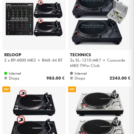
RELOOP
TECHNICS
2 x RP-4000 MK2 + RMX-44 BT
2x SL-1210 MK7 + Concorde
MKII TWin Club
Internet
Internet
Shops
983.00 €
Shops
2243.00 €
SET
SET