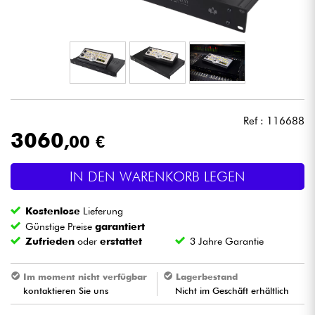
Kopfhörer
Mikros
DJ
Ref : 116688
Live-Sound
3060
,00 €
Licht
IN DEN WARENKORB LEGEN
Drums
Kostenlose
Lieferung
Günstige Preise
garantiert
Blasinstrumente
Zufrieden
oder
erstattet
3 Jahre Garantie
Violinen & Quartett
Im moment nicht verfügbar
Lagerbestand
kontaktieren Sie uns
Nicht im Geschäft erhältlich
Kinder