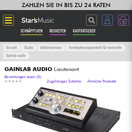
ZAHLEN SIE IN BIS ZU 24 RATEN
0
SCHNÄPPCHEN
NEUHEITEN
KAUFRATGEBER
Langue
Accueil
Studio
Abhörmonitore
Fernbedienungseinheit für kontroller
Gainlab audio
Gitarre & Bass
GAINLAB AUDIO
Lieutenant
Verstärker & Effekte
Bewertungen lesen (0)
★
★
★
★
★
★
★
★
★
★
Zugehöriges Zubehör
Ähnliche Produkte
Klaviere & Piano
Synths & samplers
Studio