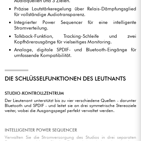
Audioquellen und 3 Zielen.
Präzise Lautstärkeregelung über Relais-Dämpfungsglied
für vollständige Audiotransparenz.
Integrierter Power Sequencer für eine intelligente
Stromverteilung.
Talkback-Funktion, Tracking-Schleife und zwei
Kopfhörerausgänge für vielseitiges Monitoring.
Analoge, digitale SPDIF- und Bluetooth-Eingänge für
umfassende Kompatibilität.
DIE SCHLÜSSELFUNKTIONEN DES LEUTNANTS
STUDIO-KONTROLLZENTRUM
Der Lieutenant unterstützt bis zu vier verschiedene Quellen - darunter
Bluetooth und SPDIF - und leitet sie an drei symmetrische Stereoziele
weiter, wobei die Ausgangspegel perfekt verwaltet werden.
INTELLIGENTER POWER SEQUENCER
Verwalten Sie die Stromversorgung des Studios in drei separaten