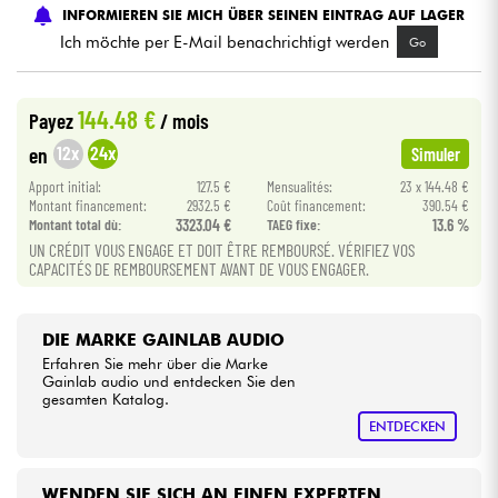
INFORMIEREN SIE MICH ÜBER SEINEN EINTRAG AUF LAGER
Ich möchte per E-Mail benachrichtigt werden
Go
Kabel & Zubehöre
144.48 €
HiFi
Payez
/ mois
12x
24x
en
Simuler
Bundle
Apport initial:
127.5 €
Mensualités:
23 x 144.48 €
Montant financement:
2932.5 €
Coût financement:
390.54 €
Sehen Sie sich unsere Marken an
Montant total dù:
3323.04 €
TAEG fixe:
13.6 %
UN CRÉDIT VOUS ENGAGE ET DOIT ÊTRE REMBOURSÉ. VÉRIFIEZ VOS
CAPACITÉS DE REMBOURSEMENT AVANT DE VOUS ENGAGER.
DIE MARKE GAINLAB AUDIO
Erfahren Sie mehr über die Marke
Gainlab audio und entdecken Sie den
gesamten Katalog.
ENTDECKEN
WENDEN SIE SICH AN EINEN EXPERTEN