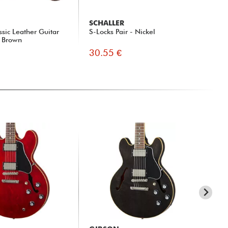
SCHALLER
D'
ssic Leather Guitar
S-Locks Pair - Nickel
PW-
k Brown
Clo
30.55 €
9.