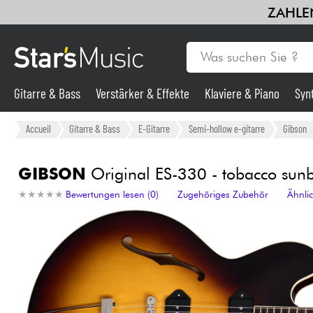
ZAHLEN
Gitarre & Bass
Verstärker & Effekte
Klaviere & Piano
Syn
Gitarre & Bass
Accueil
Gitarre & Bass
E-Gitarre
Semi-hollow e-gitarre
Gibson
Synths & samplers
GIBSON
Original ES-330 - tobacco sunb
★
★
★
★
★
★
★
★
★
★
Bewertungen lesen (0)
Zugehöriges Zubehör
Ähnli
Mikros
Licht
Violinen & Quartett