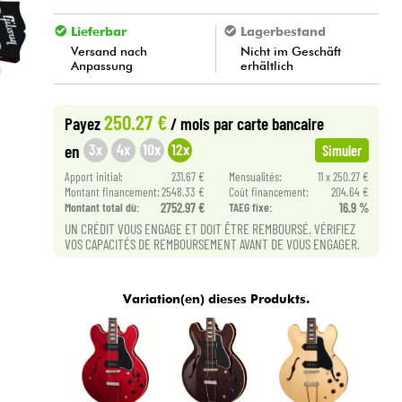
Lieferbar
Lagerbestand
Versand nach
Nicht im Geschäft
Anpassung
erhältlich
250.27 €
Payez
/ mois
par carte bancaire
3x
4x
10x
12x
en
Simuler
Apport initial:
231.67 €
Mensualités:
11 x 250.27 €
Montant financement:
2548.33 €
Coût financement:
204.64 €
Montant total dù:
2752.97 €
TAEG fixe:
16.9 %
UN CRÉDIT VOUS ENGAGE ET DOIT ÊTRE REMBOURSÉ. VÉRIFIEZ
VOS CAPACITÉS DE REMBOURSEMENT AVANT DE VOUS ENGAGER.
Variation(en) dieses Produkts.