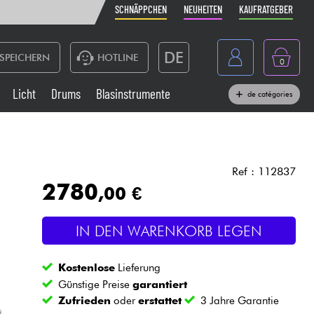
SCHNÄPPCHEN
NEUHEITEN
KAUFRATGEBER
DE
SPEICHERN
HOTLINE
0
France
Licht
Drums
Blasinstrumente
de catégories
Belgique
Klaviere & Piano
België
Kopfhörer
España
Ref : 112837
2780
,00 €
Nederland
Live-Sound
English
IN DEN WARENKORB LEGEN
Blasinstrumente
Kostenlose
Lieferung
Kabel & Zubehöre
Günstige Preise
garantiert
Zufrieden
oder
erstattet
3 Jahre Garantie