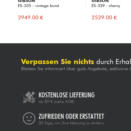
GIBSON
GIBSON
ES-335 - vintage burst
ES-339 - cherry
2949.00 €
2529.00 €
Verpassen Sie nichts
durch Erhal
Bleiben Sie informiert über gute Angebote, exklusive
KOSTENLOSE LIEFERUNG
ab 89 €
(siehe AGB)
ZUFRIEDEN ODER ERSTATTET
30 Tage, um Ihre Meinung zu ändern