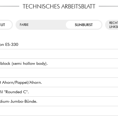
TECHNISCHES ARBEITSBLATT
RECH
CUT
SUNBURST
FARBE
LINK
on ES-330
lblock (semi hollow body).
rt Ahorn/Pappel/Ahorn.
fil "Rounded C".
 Medium-Jumbo-Bünde.