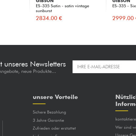
GIBSON
GIBSON
ES-335 Satin - satin vintage
ES-335 - Six
sunburst
2834.00 €
2999.00 
t unseres Newsletters
 Angebote, neue Produkte...
unsere Vorteile
Nützli
Inform
Sichere Bezahlung
kontaktier
3 Jahre Garantie
Wer sind wi
Zufrieden oder erstattet
Unsere Ges