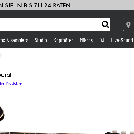
 SIE IN BIS ZU 24 RATEN
ths & samplers
Studio
Kopfhörer
Mikros
DJ
Live-Sound
Verstärker & Effekte
Studio
urst
che Produkte
DJ
Drums
Kinder