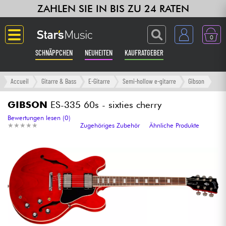
ZAHLEN SIE IN BIS ZU 24 RATEN
0
SCHNÄPPCHEN
NEUHEITEN
KAUFRATGEBER
Langue
Accueil
Gitarre & Bass
E-Gitarre
Semi-hollow e-gitarre
Gibson
Gitarre & Bass
GIBSON
ES-335 60s - sixties cherry
Bewertungen lesen (0)
★
★
★
★
★
★
★
★
★
★
Zugehöriges Zubehör
Ähnliche Produkte
Verstärker & Effekte
Klaviere & Piano
Synths & samplers
Studio