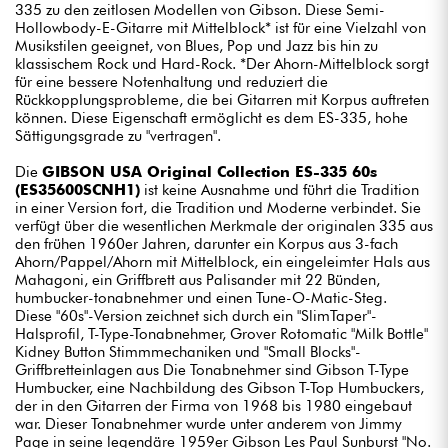
335 zu den zeitlosen Modellen von Gibson. Diese Semi-
Hollowbody-E-Gitarre mit Mittelblock* ist für eine Vielzahl von
Musikstilen geeignet, von Blues, Pop und Jazz bis hin zu
klassischem Rock und Hard-Rock. *Der Ahorn-Mittelblock sorgt
für eine bessere Notenhaltung und reduziert die
Rückkopplungsprobleme, die bei Gitarren mit Korpus auftreten
können. Diese Eigenschaft ermöglicht es dem ES-335, hohe
Sättigungsgrade zu "vertragen".
Die
GIBSON USA Original Collection ES-335 60s
(ES35600SCNH1)
ist keine Ausnahme und führt die Tradition
in einer Version fort, die Tradition und Moderne verbindet. Sie
verfügt über die wesentlichen Merkmale der originalen 335 aus
den frühen 1960er Jahren, darunter ein Korpus aus 3-fach
Ahorn/Pappel/Ahorn mit Mittelblock, ein eingeleimter Hals aus
Mahagoni, ein Griffbrett aus Palisander mit 22 Bünden,
humbucker-tonabnehmer und einen Tune-O-Matic-Steg.
Diese "60s"-Version zeichnet sich durch ein "SlimTaper"-
Halsprofil, T-Type-Tonabnehmer, Grover Rotomatic "Milk Bottle"
Kidney Button Stimmmechaniken und "Small Blocks"-
Griffbretteinlagen aus Die Tonabnehmer sind Gibson T-Type
Humbucker, eine Nachbildung des Gibson T-Top Humbuckers,
der in den Gitarren der Firma von 1968 bis 1980 eingebaut
war. Dieser Tonabnehmer wurde unter anderem von Jimmy
Page in seine legendäre 1959er Gibson Les Paul Sunburst "No.