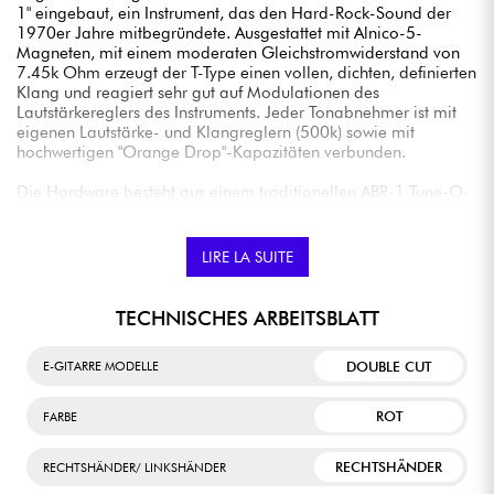
1" eingebaut, ein Instrument, das den Hard-Rock-Sound der
1970er Jahre mitbegründete. Ausgestattet mit Alnico-5-
Magneten, mit einem moderaten Gleichstromwiderstand von
7.45k Ohm erzeugt der T-Type einen vollen, dichten, definierten
Klang und reagiert sehr gut auf Modulationen des
Lautstärkereglers des Instruments. Jeder Tonabnehmer ist mit
eigenen Lautstärke- und Klangreglern (500k) sowie mit
hochwertigen "Orange Drop"-Kapazitäten verbunden.
Die Hardware besteht aus einem traditionellen ABR-1 Tune-O-
Mati Steg, einem Stop Bar Saitenhalter und Grover Rotomatic
"Milk Bottle" Kidney Button Stimmmechaniken.
Pflege
Der
Nitrozellulose-Lack spielt, wie bei den alten Gibsons, eine
LIRE LA SUITE
wichtige Rolle bei der "Atmung" des Instruments, da er porös ist
(die Vibrationen werden nicht durch den Lack erstickt). Diese
Lackierung ist jedoch relativ empfindlich gegenüber dem
TECHNISCHES ARBEITSBLATT
Kontakt mit Kunststoffen und Schaumstoffen einiger Stände
sowie gegenüber bestimmten Reinigungsmitteln, die zu
DOUBLE CUT
E-GITARRE MODELLE
reinigend sind.
ROT
FARBE
RECHTSHÄNDER
RECHTSHÄNDER/ LINKSHÄNDER