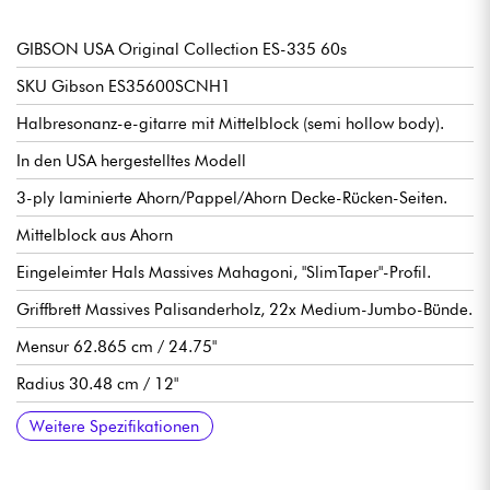
GIBSON USA Original Collection ES-335 60s
SKU Gibson ES35600SCNH1
Halbresonanz-e-gitarre mit Mittelblock (semi hollow body).
In den USA hergestelltes Modell
3-ply laminierte Ahorn/Pappel/Ahorn Decke-Rücken-Seiten.
Mittelblock aus Ahorn
Eingeleimter Hals Massives Mahagoni, "SlimTaper"-Profil.
Griffbrett Massives Palisanderholz, 22x Medium-Jumbo-Bünde.
Mensur 62.865 cm / 24.75"
Radius 30.48 cm / 12"
Halsbreite bis zum Sattel 4.2863 cm / 1.6875"
Breite Hals Bund 5.2375 cm / 2.062"
Halsdicke am Sattel 21.59 mm / .850".
Halsdicke am 12. Bund 24.13 mm / .950"
Humbucker-tonabnehmer Gibson T-Type Alnico 5
1 Volumen pro Pickup
1 Ton pro Pickup
3-Positionen tonabnehmerwahlschalter
Orange Drop-Kapazitäten
Gibson Tune-O-Matic ABR-1 Steg
Cordier Gibson Stop Bar
Stimmmechaniken Grover Rotomatic "Milk Bottle" Kidney Button
Graph Tech-Sattel
Hochglanz Nitrocellulose-Lackierung
Wird mit Gibson Memphis koffer verkauft.
Empfohlene Saitenstärken 10.46, 10.52
Weitere Spezifikationen