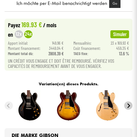
Ich möchte per E-Mail benachrichtigt werden
Go
Kabel & Zubehöre
169.93 €
Payez
/ mois
HiFi
12x
24x
en
Simuler
Apport initial:
149.96 €
Mensualités:
23 x 169.93 €
Bundle
Montant financement:
3449.04 €
Coût financement:
459.35 €
Montant total dù:
3908.39 €
TAEG fixe:
13.6 %
UN CRÉDIT VOUS ENGAGE ET DOIT ÊTRE REMBOURSÉ. VÉRIFIEZ VOS
Sehen Sie sich unsere Marken an
CAPACITÉS DE REMBOURSEMENT AVANT DE VOUS ENGAGER.
Variation(en) dieses Produkts.
DIE MARKE GIBSON