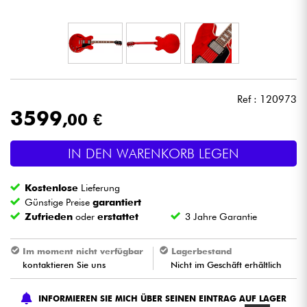
Kopfhörer
Mikros
DJ
Ref : 120973
3599
,00 €
Live-Sound
IN DEN WARENKORB LEGEN
Licht
Kostenlose
Lieferung
Drums
Günstige Preise
garantiert
Zufrieden
oder
erstattet
3 Jahre Garantie
Blasinstrumente
Im moment nicht verfügbar
Lagerbestand
kontaktieren Sie uns
Nicht im Geschäft erhältlich
Violinen & Quartett
INFORMIEREN SIE MICH ÜBER SEINEN EINTRAG AUF LAGER
Kinder