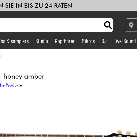
 SIE IN BIS ZU 24 RATEN
ths & samplers
Studio
Kopfhörer
Mikros
DJ
Live-Sound
Verstärker & Effekte
Studio
- honey amber
che Produkte
DJ
Drums
Kinder