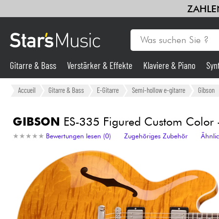
ZAHLEN
Gitarre & Bass
Verstärker & Effekte
Klaviere & Piano
Syn
Gitarre & Bass
Accueil
Gitarre & Bass
E-Gitarre
Semi-hollow e-gitarre
Gibson
Synths & samplers
GIBSON
ES-335 Figured Custom Color 
★
★
★
★
★
★
★
★
★
★
Bewertungen lesen (0)
Zugehöriges Zubehör
Ähnli
Mikros
Licht
Violinen & Quartett