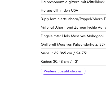
Halbresonanz-e-gitarre mit Mittelblock
Hergestellt in den USA
3-ply laminierte Ahorn/Pappel/Ahorn
Mittelteil Ahorn und Zargen Fichte Adir
Eingeleimter Hals Massives Mahagoni, 
Griffbrett Massives Palisanderholz, 
Mensur 62.865 cm / 24.75"
Radius 30.48 cm / 12"
Halsbreite bis zum Sattel 4.2863 cm / 
Breite Hals Bund 5.2375 cm / 2.062"
Halsdicke am Sattel 21.59 mm / .850".
Halsdicke am 12. Bund 24.13 mm / .9
Humbucker-tonabnehmer Gibson Calibr
1 Volume pro Pickup, 1 Tone pro Picku
Orange Drop-Kapazitäten
Gibson Tune-O-Matic ABR-1 Steg
Gibson Aluminum Stop Bar Saitenhalte
Vintage Deluxe stimmmechaniken w/ Ke
Graph Tech Sattel
Hochglanz Nitrocellulose-Lackierung
Wird mit Gibson Memphis koffer verkau
Empfohlene Saitenstärken 10.46, 10.5
Weitere Spezifikationen