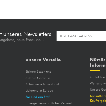
t unseres Newsletters
 Angebote, neue Produkte...
unsere Vorteile
Nützli
Inform
Sichere Bezahlung
kontaktier
3 Jahre Garantie
Wer sind wi
Zufrieden oder erstattet
Unsere Ges
Lieferung in Europe
Konsultier
Sie sind ein Profi
Kaufratge
Innergemeinschaftlicher Verkauf