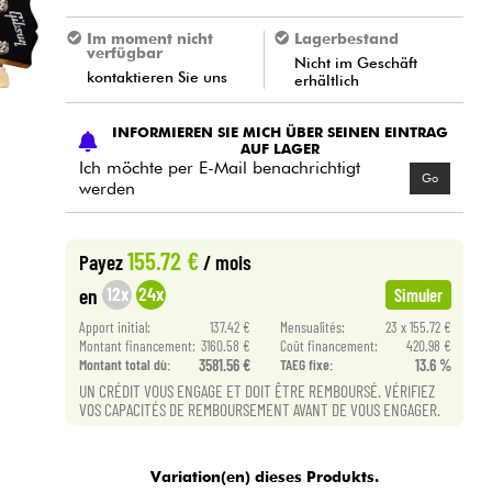
Im moment nicht
Lagerbestand
verfügbar
Nicht im Geschäft
kontaktieren Sie uns
erhältlich
INFORMIEREN SIE MICH ÜBER SEINEN EINTRAG
AUF LAGER
Ich möchte per E-Mail benachrichtigt
Go
werden
155.72 €
Payez
/ mois
12x
24x
en
Simuler
Apport initial:
137.42 €
Mensualités:
23 x 155.72 €
Montant financement:
3160.58 €
Coût financement:
420.98 €
Montant total dù:
3581.56 €
TAEG fixe:
13.6 %
UN CRÉDIT VOUS ENGAGE ET DOIT ÊTRE REMBOURSÉ. VÉRIFIEZ
VOS CAPACITÉS DE REMBOURSEMENT AVANT DE VOUS ENGAGER.
Variation(en) dieses Produkts.