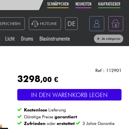
SCHNÄPPCHEN
NEUHEITEN
KAUFRATGEBER
DE
SPEICHERN
HOTLINE
0
France
Licht
Drums
Blasinstrumente
de catégories
Belgique
Klaviere & Piano
België
Kopfhörer
España
Ref : 112901
3298
,00 €
Nederland
Live-Sound
English
IN DEN WARENKORB LEGEN
Blasinstrumente
Kostenlose
Lieferung
Kabel & Zubehöre
Günstige Preise
garantiert
Zufrieden
oder
erstattet
3 Jahre Garantie