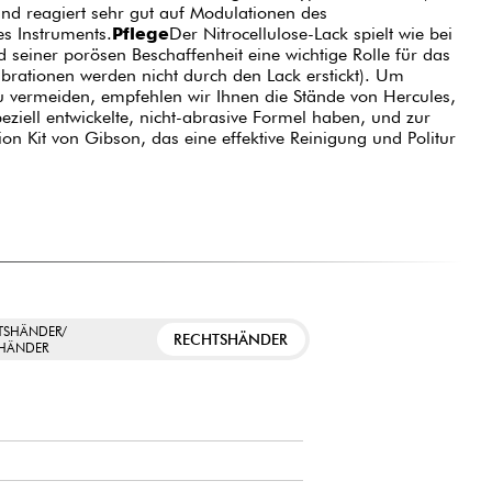
 und reagiert sehr gut auf Modulationen des
es Instruments.
Pflege
Der Nitrocellulose-Lack spielt wie bei
 seiner porösen Beschaffenheit eine wichtige Rolle für das
ibrationen werden nicht durch den Lack erstickt). Um
u vermeiden, empfehlen wir Ihnen die Stände von Hercules,
eziell entwickelte, nicht-abrasive Formel haben, und zur
ion Kit von Gibson, das eine effektive Reinigung und Politur
TSHÄNDER/
RECHTSHÄNDER
SHÄNDER