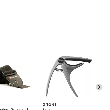
X-TONE
SC
ndard Nylon Black
Capo
S-L