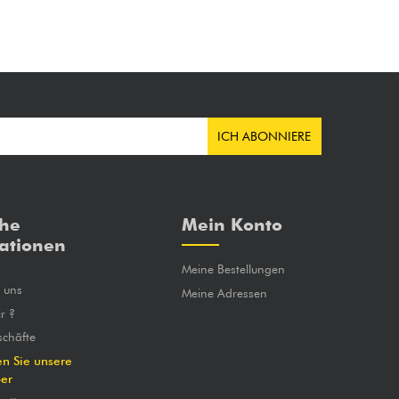
ICH ABONNIERE
che
Mein Konto
ationen
Meine Bestellungen
e uns
Meine Adressen
r ?
chäfte
en Sie unsere
ber