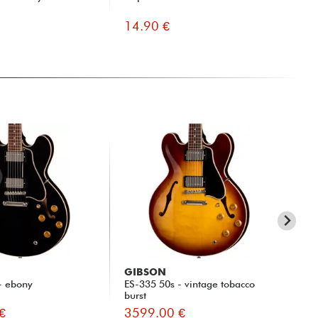
14.90 €
46
GIBSON
GI
- ebony
ES-335 50s - vintage tobacco
ES-
burst
€
3599.00 €
35