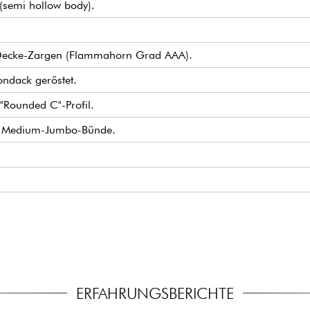
 (semi hollow body).
 Decke-Zargen (Flammahorn Grad AAA).
ondack geröstet.
"Rounded C"-Profil.
22x Medium-Jumbo-Bünde.
1.6875"
50"
ated T-Type Alnico 5
p, 3-Positionen Tonabnehmerwahlschalter.
r
ystone Buttons
ft.
2
ERFAHRUNGSBERICHTE