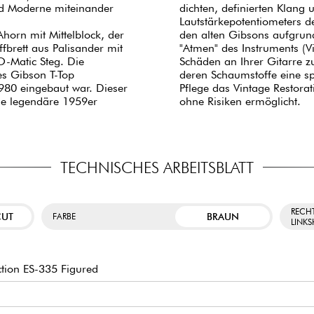
 und Moderne miteinander
dichten, definierten Klang
Lautstärkepotentiometers d
orn mit Mittelblock, der
den alten Gibsons aufgrund
fbrett aus Palisander mit
"Atmen" des Instruments (V
-Matic Steg. Die
Schäden an Ihrer Gitarre z
es Gibson T-Top
deren Schaumstoffe eine sp
980 eingebaut war. Dieser
Pflege das Vintage Restorat
e legendäre 1959er
ohne Risiken ermöglicht.
TECHNISCHES ARBEITSBLATT
RECH
CUT
BRAUN
FARBE
LINK
tion ES-335 Figured