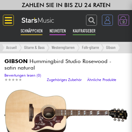
ZAHLEN SIE IN BIS ZU 24 RATEN
0
SCHNÄPPCHEN
NEUHEITEN
KAUFRATGEBER
Langue
Accueil
Gitarre & Bass
Westerngitarren
Folk-gitarre
Gibson
Gitarre & Bass
GIBSON
Hummingbird Studio Rosewood -
satin natural
Verstärker & Effekte
Bewertungen lesen (0)
★
★
★
★
★
★
★
★
★
★
Zugehöriges Zubehör
Ähnliche Produkte
Klaviere & Piano
Synths & samplers
Studio