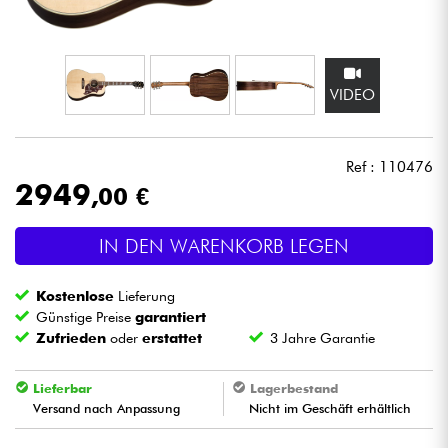
Kopfhörer
Mikros
VIDEO
DJ
Ref : 110476
Live-Sound
2949
,00 €
Licht
IN DEN WARENKORB LEGEN
Drums
Kostenlose
Lieferung
Günstige Preise
garantiert
Blasinstrumente
Zufrieden
oder
erstattet
3 Jahre Garantie
Lieferbar
Lagerbestand
Violinen & Quartett
Versand nach Anpassung
Nicht im Geschäft erhältlich
Kinder