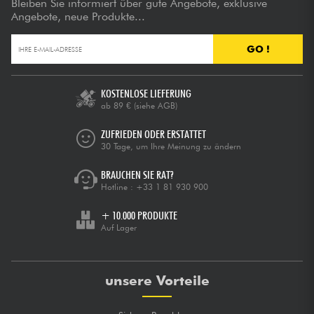
Bleiben Sie informiert über gute Angebote, exklusive
Angebote, neue Produkte...
GO !
KOSTENLOSE LIEFERUNG
ab 89 €
(siehe AGB)
ZUFRIEDEN ODER ERSTATTET
30 Tage, um Ihre Meinung zu ändern
BRAUCHEN SIE RAT?
Hotline :
+33 1 81 930 900
+ 10.000 PRODUKTE
Auf Lager
unsere Vorteile