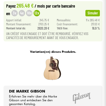
265.48 €
Payez
/ mois
par carte bancaire
Kabel & Zubehöre
3x
4x
10x
12x
en
Simuler
Apport initial:
245.75 €
Mensualités:
11 x 265.48 €
Montant financement:
2703.25 €
Coût financement:
217.03 €
HiFi
Montant total dù:
2920.28 €
TAEG fixe:
16.9 %
UN CRÉDIT VOUS ENGAGE ET DOIT ÊTRE REMBOURSÉ. VÉRIFIEZ VOS
Bundle
CAPACITÉS DE REMBOURSEMENT AVANT DE VOUS ENGAGER.
Sehen Sie sich unsere Marken an
Variation(en) dieses Produkts.
DIE MARKE GIBSON
Erfahren Sie mehr über die Marke
Gibson und entdecken Sie den
gesamten Katalog.