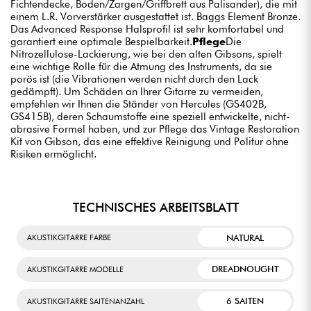
Fichtendecke, Boden/Zargen/Griffbrett aus Palisander), die mit
einem L.R. Vorverstärker ausgestattet ist. Baggs Element Bronze.
Das Advanced Response Halsprofil ist sehr komfortabel und
garantiert eine optimale Bespielbarkeit.
Pflege
Die
Nitrozellulose-Lackierung, wie bei den alten Gibsons, spielt
eine wichtige Rolle für die Atmung des Instruments, da sie
porös ist (die Vibrationen werden nicht durch den Lack
gedämpft). Um Schäden an Ihrer Gitarre zu vermeiden,
empfehlen wir Ihnen die Ständer von Hercules (GS402B,
GS415B), deren Schaumstoffe eine speziell entwickelte, nicht-
abrasive Formel haben, und zur Pflege das Vintage Restoration
Kit von Gibson, das eine effektive Reinigung und Politur ohne
Risiken ermöglicht.
TECHNISCHES ARBEITSBLATT
NATURAL
AKUSTIKGITARRE FARBE
DREADNOUGHT
AKUSTIKGITARRE MODELLE
6 SAITEN
AKUSTIKGITARRE SAITENANZAHL