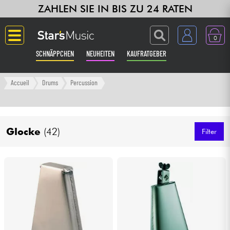
ZAHLEN SIE IN BIS ZU 24 RATEN
0
SCHNÄPPCHEN
NEUHEITEN
KAUFRATGEBER
Langue
Accueil
Drums
Percussion
Gitarre & Bass
Glocke
(42)
Verstärker & Effekte
Filter
Klaviere & Piano
Synths & samplers
Studio