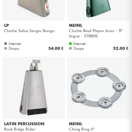
Kopfhörer
Mikros
LP
MEINL
Cloche Salsa Sergio Bongo
Cloche Real Player Acier - 8"
Aigue - STB80S
DJ
Internet
Internet
Shops
54.00 €
Shops
52.00 €
Live-Sound
Licht
Drums
Blasinstrumente
Violinen & Quartett
LATIN PERCUSSION
MEINL
Rock Ridge Rider
Ching Ring 6"
Kinder