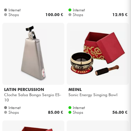
Internet
Internet
Kabel & Zubehöre
Shops
100.00 €
Shops
12.95 €
HiFi
Bundle
Sehen Sie sich unsere Marken an
LATIN PERCUSSION
MEINL
Cloche Salsa Bongo Sergio ES-
Sonic Energy Singing Bowl
10
Internet
Internet
Shops
85.00 €
Shops
56.00 €