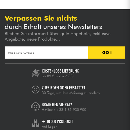
Verpassen Sie nichts
durch Erhalt unseres Newsletters
Bleiben Sie informiert über gute Angebote, exklusive
Angebote, neue Produkte...
GO !
KOSTENLOSE LIEFERUNG
ab 89 €
(siehe AGB)
ZUFRIEDEN ODER ERSTATTET
30 Tage, um Ihre Meinung zu ändern
BRAUCHEN SIE RAT?
Hotline :
+33 1 81 930 900
+ 10.000 PRODUKTE
Auf Lager