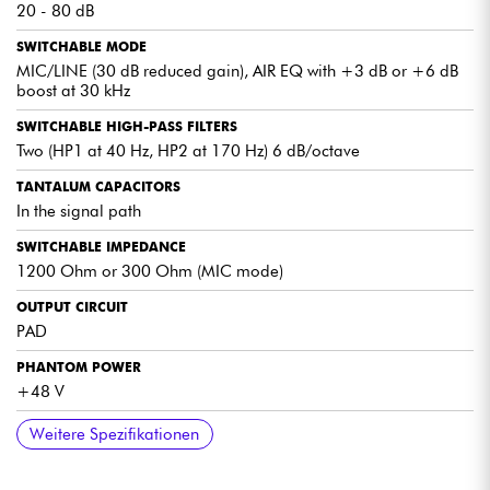
20 - 80 dB
SWITCHABLE MODE
MIC/LINE (30 dB reduced gain), AIR EQ with +3 dB or +6 dB
boost at 30 kHz
SWITCHABLE HIGH-PASS FILTERS
Two (HP1 at 40 Hz, HP2 at 170 Hz) 6 dB/octave
TANTALUM CAPACITORS
In the signal path
SWITCHABLE IMPEDANCE
1200 Ohm or 300 Ohm (MIC mode)
OUTPUT CIRCUIT
PAD
PHANTOM POWER
+48 V
PHASE SWITCH
LED METER
FORMAT
WEIGHT
POWER SUPPLY INCLUDED
Weitere Spezifikationen
Yes
4-stage and power LED
9.5" 1U
approx. 3.5 kg
Includes external power block