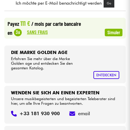
Ich möchte per E-Mail benachrichtigt werden
Go
Kabel & Zubehöre
111 €
Payez
/ mois
par carte bancaire
HiFi
SANS FRAIS
3x
en
Simuler
Bundle
DIE MARKE GOLDEN AGE
Sehen Sie sich unsere Marken an
Erfahren Sie mehr über die Marke
Golden age und entdecken Sie den
gesamten Katalog.
ENTDECKEN
WENDEN SIE SICH AN EINEN EXPERTEN
Unsere musikbegeisterten und begeisterten Teleberater sind
hier, um alle Ihre Fragen zu beantworten.
+33 181 930 900
email