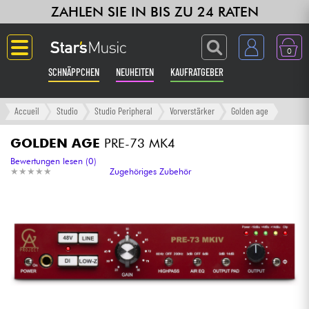
ZAHLEN SIE IN BIS ZU 24 RATEN
0
SCHNÄPPCHEN
NEUHEITEN
KAUFRATGEBER
Langue
Accueil
Studio
Studio Peripheral
Vorverstärker
Golden age
Gitarre & Bass
GOLDEN AGE
PRE-73 MK4
Bewertungen lesen (0)
★
★
★
★
★
★
★
★
★
★
Zugehöriges Zubehör
Verstärker & Effekte
Klaviere & Piano
Synths & samplers
Studio