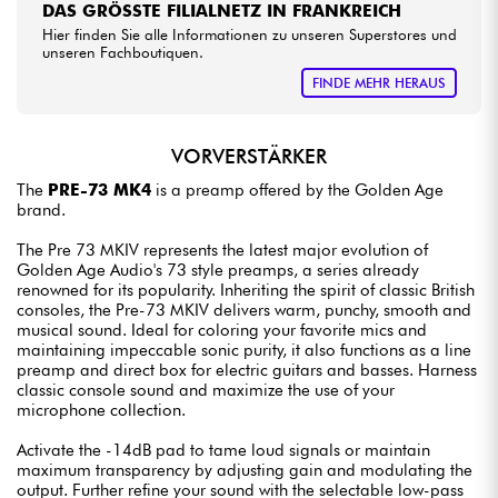
DAS GRÖSSTE FILIALNETZ IN FRANKREICH
Hier finden Sie alle Informationen zu unseren Superstores und
unseren Fachboutiquen.
FINDE MEHR HERAUS
VORVERSTÄRKER
The
PRE-73 MK4
is a preamp offered by the Golden Age
brand.
The Pre 73 MKIV represents the latest major evolution of
Golden Age Audio's 73 style preamps, a series already
renowned for its popularity. Inheriting the spirit of classic British
consoles, the Pre-73 MKIV delivers warm, punchy, smooth and
musical sound. Ideal for coloring your favorite mics and
maintaining impeccable sonic purity, it also functions as a line
preamp and direct box for electric guitars and basses. Harness
classic console sound and maximize the use of your
microphone collection.
Activate the -14dB pad to tame loud signals or maintain
maximum transparency by adjusting gain and modulating the
output. Further refine your sound with the selectable low-pass