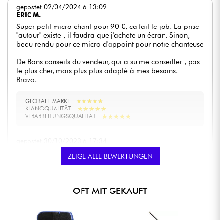
gepostet 02/04/2024 à 13:09
ERIC M.
Super petit micro chant pour 90 €, ca fait le job. La prise
"autour" existe , il faudra que j'achete un écran. Sinon,
beau rendu pour ce micro d'appoint pour notre chanteuse
.
De Bons conseils du vendeur, qui a su me conseiller , pas
le plus cher, mais plus plus adapté à mes besoins.
Bravo.
GLOBALE MARKE
★
★
★
★
★
★
★
★
★
★
★
★
★
★
★
★
★
★
★
★
KLANGQUALITÄT
★
★
★
★
★
★
★
★
★
★
VERARBEITUNGSQUALITÄT
gepostet 30/10/2023 à 17:34
SYLVAIN S.
ZEIGE ALLE BEWERTUNGEN
Passage au magasin Star's Music de Paris vendredi midi
pour trouver un micro pour prise son guitare acoustique
et j'ai été conseillé et orienté sur un choix qui répond,
après essai à la maison, exactement à mes attentes. Non
OFT MIT GEKAUFT
seulement la personne en boutique m'a présenté et testé
plusieurs micros afin de bien mesurer les écarts et moi qui
était parti sur un micro type sm57, je suis plus que