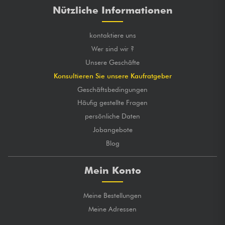
GLOBALE MARKE
★
★
★
★
★
★
★
★
★
★
Nützliche Informationen
gepostet 25/06/2019 à 18:00
kontaktiere uns
JEROME L.
Wer sind wir ?
Excellent matériel , mais prévoir un anti-pop !
Unsere Geschäfte
GLOBALE MARKE
★
★
★
★
★
★
★
★
★
★
Konsultieren Sie unsere Kaufratgeber
Geschäftsbedingungen
Häufig gestellte Fragen
persönliche Daten
Jobangebote
Blog
Mein Konto
Meine Bestellungen
Meine Adressen