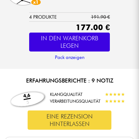
x1
4 PRODUKTE
191.90 €
177.00 €
IN DEN WARENKORB
LEGEN
Pack anzeigen
ERFAHRUNGSBERICHTE : 9 NOTIZ
KLANGQUALITÄT
★
★
★
★
★
★
★
★
★
★
4,6
VERARBEITUNGSQUALITÄT
★
★
★
★
★
★
★
★
★
★
5
EINE REZENSION
HINTERLASSEN