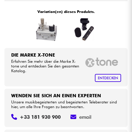
•
Star
'
S
Music
BORDEAUX
Variation(en) dieses Produkts.
Kabel & Zubehöre
•
Star
'
S
Music
BRUGES
HiFi
•
Star
'
S
Music
BRUXELLES
•
Bundle
Star
'
S
Music
LILLE
DIE MARKE X-TONE
•
Sehen Sie sich unsere Marken an
Star
'
S
Music
LYON
Erfahren Sie mehr über die Marke X-
tone und entdecken Sie den gesamten
•
Katalog.
Star
'
S
Music
PARIS
ENTDECKEN
•
Star
'
S
Music
TOULOUSE
WENDEN SIE SICH AN EINEN EXPERTEN
Unsere musikbegeisterten und begeisterten Teleberater sind
hier, um alle Ihre Fragen zu beantworten.
+33 181 930 900
email