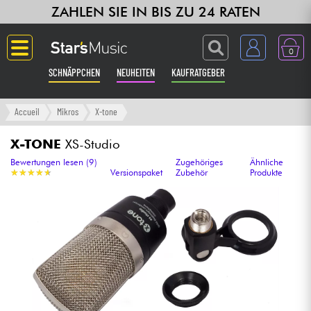
ZAHLEN SIE IN BIS ZU 24 RATEN
0
SCHNÄPPCHEN
NEUHEITEN
KAUFRATGEBER
Langue
Accueil
Mikros
X-tone
Gitarre & Bass
X-TONE
XS-Studio
Bewertungen lesen (9)
Zugehöriges
Ähnliche
★
★
★
★
★
★
★
★
★
★
Versionspaket
Zubehör
Produkte
Verstärker & Effekte
Klaviere & Piano
Synths & samplers
Studio