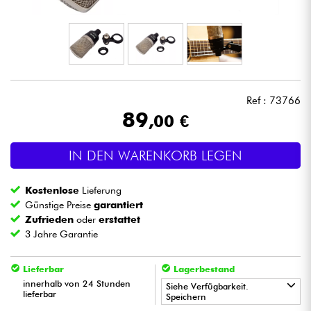
Kopfhörer
Mikros
DJ
Ref : 73766
89
,00 €
Live-Sound
IN DEN WARENKORB LEGEN
Licht
Kostenlose
Lieferung
Drums
Günstige Preise
garantiert
Zufrieden
oder
erstattet
3 Jahre Garantie
Blasinstrumente
Lieferbar
Lagerbestand
Violinen & Quartett
innerhalb von 24 Stunden
Siehe Verfügbarkeit.
lieferbar
Speichern
Kinder