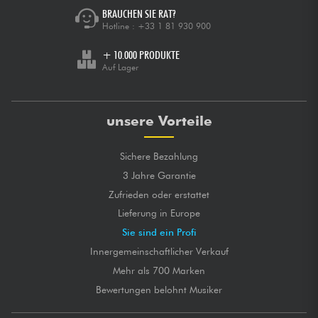
Excellent rapport qualité/prix
BRAUCHEN SIE RAT?
Fait ressortir le timbre naturel de la voix de manière très
Hotline :
+33 1 81 930 900
claire.
+ 10.000 PRODUKTE
Je recommande vivement !
Auf Lager
GLOBALE MARKE
★
★
★
★
★
★
★
★
★
★
★
★
★
★
★
★
★
★
★
★
KLANGQUALITÄT
★
★
★
★
★
★
★
★
★
★
VERARBEITUNGSQUALITÄT
unsere Vorteile
gepostet 03/11/2021 à 09:50
Sichere Bezahlung
NICOLAS R.
3 Jahre Garantie
Excellent rapport qualité prix.
Zufrieden oder erstattet
GLOBALE MARKE
★
★
★
★
★
★
★
★
★
★
Lieferung in Europe
★
★
★
★
★
★
★
★
★
★
KLANGQUALITÄT
Sie sind ein Profi
★
★
★
★
★
★
★
★
★
★
VERARBEITUNGSQUALITÄT
Innergemeinschaftlicher Verkauf
gepostet 02/08/2019 à 08:33
Mehr als 700 Marken
HASSEN G.
Bewertungen belohnt Musiker
Excellnt rpport qualité prix Superbe pour un home studio