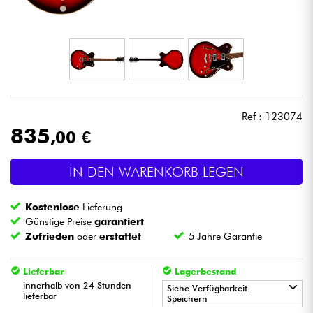
Kopfhörer
Mikros
DJ
Ref : 123074
Live-Sound
835
,00 €
Licht
IN DEN WARENKORB LEGEN
Drums
Kostenlose
Lieferung
Günstige Preise
garantiert
Blasinstrumente
Zufrieden
oder
erstattet
5 Jahre Garantie
Lieferbar
Lagerbestand
Violinen & Quartett
innerhalb von 24 Stunden
Siehe Verfügbarkeit.
lieferbar
Speichern
Kinder