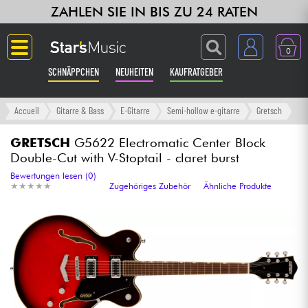
ZAHLEN SIE IN BIS ZU 24 RATEN
0
SCHNÄPPCHEN
NEUHEITEN
KAUFRATGEBER
Langue
Accueil
Gitarre & Bass
E-Gitarre
Semi-hollow e-gitarre
Gretsch
Gitarre & Bass
GRETSCH
G5622 Electromatic Center Block
Double-Cut with V-Stoptail - claret burst
Verstärker & Effekte
Bewertungen lesen (0)
★
★
★
★
★
★
★
★
★
★
Zugehöriges Zubehör
Ähnliche Produkte
Klaviere & Piano
Synths & samplers
Studio