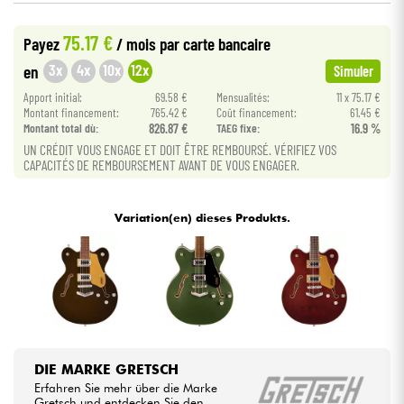
•
Star
'
S
Music
LYON
75.17 €
Payez
/ mois
par carte bancaire
Kabel & Zubehöre
•
Star
'
S
Music
TOULOUSE
3x
4x
10x
12x
en
Simuler
HiFi
Apport initial:
69.58 €
Mensualités:
11 x 75.17 €
Montant financement:
765.42 €
Coût financement:
61.45 €
Montant total dù:
826.87 €
TAEG fixe:
16.9 %
Bundle
UN CRÉDIT VOUS ENGAGE ET DOIT ÊTRE REMBOURSÉ. VÉRIFIEZ VOS
CAPACITÉS DE REMBOURSEMENT AVANT DE VOUS ENGAGER.
Sehen Sie sich unsere Marken an
Variation(en) dieses Produkts.
DIE MARKE GRETSCH
Erfahren Sie mehr über die Marke
Gretsch und entdecken Sie den