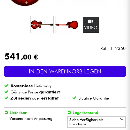
Kopfhörer
Mikros
VIDEO
DJ
Ref : 112360
Live-Sound
541
,00 €
Licht
IN DEN WARENKORB LEGEN
Drums
Kostenlose
Lieferung
Günstige Preise
garantiert
Blasinstrumente
Zufrieden
oder
erstattet
3 Jahre Garantie
Lieferbar
Lagerbestand
Violinen & Quartett
Versand nach Anpassung
Siehe Verfügbarkeit.
Speichern
Kinder