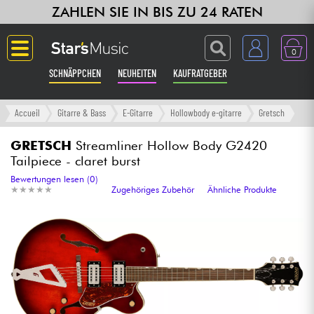
ZAHLEN SIE IN BIS ZU 24 RATEN
0
SCHNÄPPCHEN
NEUHEITEN
KAUFRATGEBER
Langue
Accueil
Gitarre & Bass
E-Gitarre
Hollowbody e-gitarre
Gretsch
Gitarre & Bass
GRETSCH
Streamliner Hollow Body G2420
Tailpiece - claret burst
Verstärker & Effekte
Bewertungen lesen (0)
★
★
★
★
★
★
★
★
★
★
Zugehöriges Zubehör
Ähnliche Produkte
Klaviere & Piano
Synths & samplers
Studio