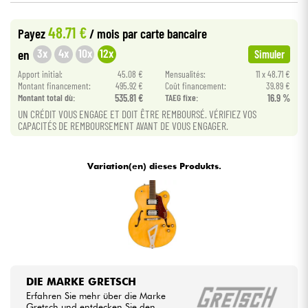
•
Star
'
S
Music
LYON
48.71 €
Payez
/ mois
par carte bancaire
Kabel & Zubehöre
•
Star
'
S
Music
TOULOUSE
3x
4x
10x
12x
en
Simuler
HiFi
Apport initial:
45.08 €
Mensualités:
11 x 48.71 €
Montant financement:
495.92 €
Coût financement:
39.89 €
Montant total dù:
535.81 €
TAEG fixe:
16.9 %
Bundle
UN CRÉDIT VOUS ENGAGE ET DOIT ÊTRE REMBOURSÉ. VÉRIFIEZ VOS
CAPACITÉS DE REMBOURSEMENT AVANT DE VOUS ENGAGER.
Sehen Sie sich unsere Marken an
Variation(en) dieses Produkts.
DIE MARKE GRETSCH
Erfahren Sie mehr über die Marke
Gretsch und entdecken Sie den