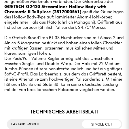
zeitgemäßen Merkmalen verbinden. Der Gitarrenbau der
GRETSCH G2420 Streamliner Hollow Body with
Chromatic II Tailpiece (2817000561)
greift die Grundlagen
des Hollow Body-Typs auf: laminierter Ahorn-Hohlkörper,
eingeleimter Hals aus Nato (ähnlich Mahagoni), Griffbrett aus
Indischer Lorbeer (ähnlich Palisander), 24,75" Mensur.
Die Gretsch Broad'Tron BT-3S Humbucker sind mit Alnico 2 und
Alnico 5 Magneten bestückt und haben einen tollen Charakter
mit kräftigen Bässen, präsenten, musikalischen Mitten und
klaren, samtigen Höhen.
Der Push/Pull-Volume-Regler ermöglicht das Umschalten
zwischen Single- und Double-Wrap. Der Hals mit 22 Medium-
Jumbo-Bünden ist sehr benutzerfreundlich und hat ein griffiges
Soft-C-Profil. Das Lorbeerholz, aus dem das Griffbrett besteht,
ist eine Alternative zum hochwertigen Palisanderholz. Mit einer
höheren Dichte und Stabilität kann seine akustische Leistung
mit der von brasilianischem Palisander verglichen werden.
TECHNISCHES ARBEITSBLATT
SINGLE CUT
E-GITARRE MODELLE