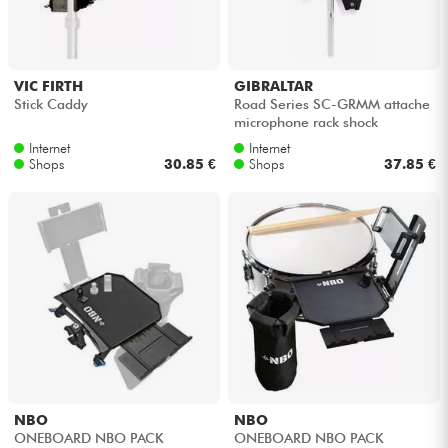
Kopfhörer
Mikros
VIC FIRTH
GIBRALTAR
Stick Caddy
Road Series SC-GRMM attache
microphone rack shock
DJ
Internet
Internet
Shops
30.85 €
Shops
37.85 €
Live-Sound
Licht
Drums
Blasinstrumente
Violinen & Quartett
NBO
NBO
ONEBOARD NBO PACK
ONEBOARD NBO PACK
Kinder