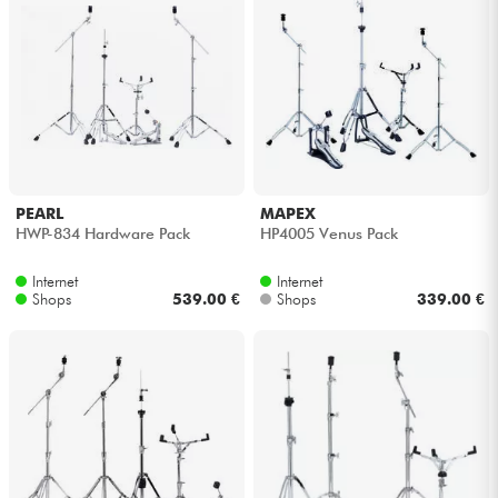
PEARL
MAPEX
HWP-834 Hardware Pack
HP4005 Venus Pack
Internet
Internet
Shops
539.00 €
Shops
339.00 €