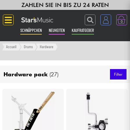
ZAHLEN SIE IN BIS ZU 24 RATEN
0
SCHNÄPPCHEN
NEUHEITEN
KAUFRATGEBER
Langue
Accueil
Drums
Hardware
Gitarre & Bass
Hardware pack
(27)
Verstärker & Effekte
Filter
Klaviere & Piano
Synths & samplers
Studio