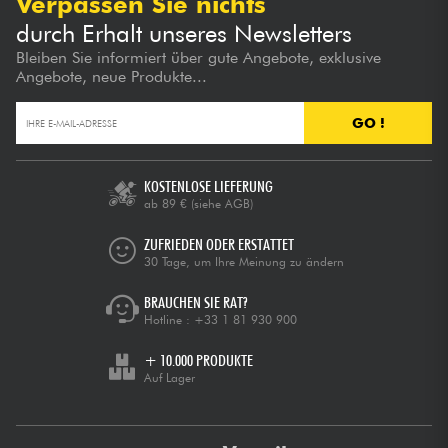
Verpassen Sie nichts
durch Erhalt unseres Newsletters
Bleiben Sie informiert über gute Angebote, exklusive
Angebote, neue Produkte...
GO !
KOSTENLOSE LIEFERUNG
ab 89 €
(siehe AGB)
ZUFRIEDEN ODER ERSTATTET
30 Tage, um Ihre Meinung zu ändern
BRAUCHEN SIE RAT?
Hotline :
+33 1 81 930 900
+ 10.000 PRODUKTE
Auf Lager