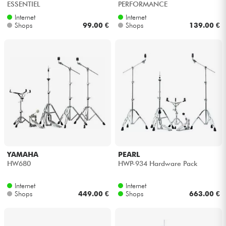
ESSENTIEL
PERFORMANCE
Internet
Internet
Kabel & Zubehöre
Shops
99.00 €
Shops
139.00 €
HiFi
Bundle
Sehen Sie sich unsere Marken an
YAMAHA
PEARL
HW680
HWP-934 Hardware Pack
Internet
Internet
Shops
449.00 €
Shops
663.00 €