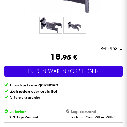
Kopfhörer
Mikros
DJ
Ref : 95814
Live-Sound
18
,95 €
Licht
IN DEN WARENKORB LEGEN
Drums
Günstige Preise
garantiert
Zufrieden
oder
erstattet
Blasinstrumente
3 Jahre Garantie
Violinen & Quartett
Lieferbar
Lagerbestand
2-3 Tage Versand
Nicht im Geschäft erhältlich
Kinder