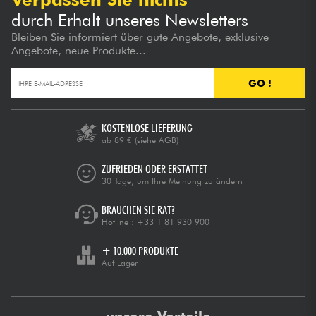
durch Erhalt unseres Newsletters
Bleiben Sie informiert über gute Angebote, exklusive
Angebote, neue Produkte...
GO !
KOSTENLOSE LIEFERUNG
ab 89 €
(siehe AGB)
ZUFRIEDEN ODER ERSTATTET
30 Tage, um Ihre Meinung zu ändern
BRAUCHEN SIE RAT?
Hotline :
+33 1 81 930 900
+ 10.000 PRODUKTE
Auf Lager