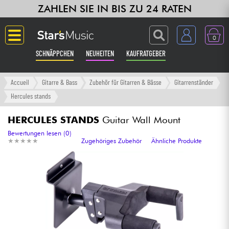
ZAHLEN SIE IN BIS ZU 24 RATEN
0
SCHNÄPPCHEN
NEUHEITEN
KAUFRATGEBER
Langue
Accueil
Gitarre & Bass
Zubehör für Gitarren & Bässe
Gitarrenständer
Hercules stands
Gitarre & Bass
HERCULES STANDS
Guitar Wall Mount
Verstärker & Effekte
Bewertungen lesen (0)
★
★
★
★
★
★
★
★
★
★
Zugehöriges Zubehör
Ähnliche Produkte
Klaviere & Piano
Synths & samplers
Studio