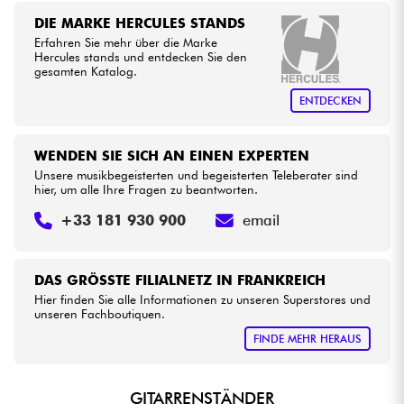
DIE MARKE HERCULES STANDS
Erfahren Sie mehr über die Marke
Kabel & Zubehöre
Hercules stands und entdecken Sie den
gesamten Katalog.
HiFi
ENTDECKEN
Bundle
WENDEN SIE SICH AN EINEN EXPERTEN
Unsere musikbegeisterten und begeisterten Teleberater sind
Sehen Sie sich unsere Marken an
hier, um alle Ihre Fragen zu beantworten.
+33 181 930 900
email
DAS GRÖSSTE FILIALNETZ IN FRANKREICH
Hier finden Sie alle Informationen zu unseren Superstores und
unseren Fachboutiquen.
FINDE MEHR HERAUS
GITARRENSTÄNDER