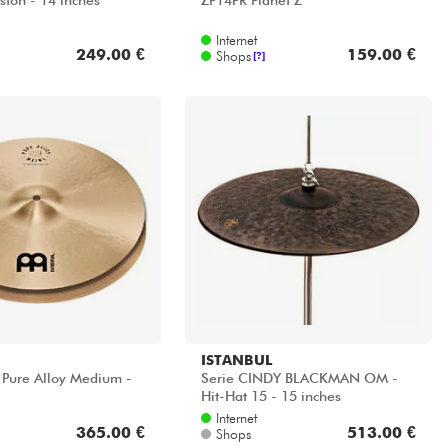
ston - 14 inches
ZP14PR Planet Z
Internet
249.00 €
159.00 €
Shops
[?]
ISTANBUL
 Pure Alloy Medium -
Serie CINDY BLACKMAN OM -
Hit-Hat 15 - 15 inches
Internet
365.00 €
513.00 €
Shops