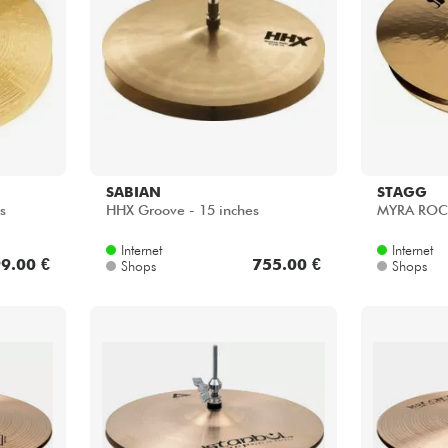
Bundle
Sehen Sie sich unsere Marken an
SABIAN
STAGG
s
HHX Groove - 15 inches
MYRA ROCK
Internet
Internet
9.00 €
755.00 €
Shops
Shops