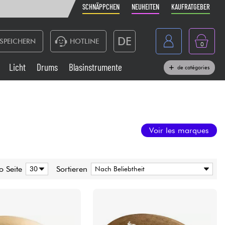
SCHNÄPPCHEN
NEUHEITEN
KAUFRATGEBER
DE
SPEICHERN
HOTLINE
0
France
Licht
Drums
Blasinstrumente
de catégories
Belgique
Klaviere & Piano
België
Kopfhörer
España
Voir les marques
Nederland
Live-Sound
English
o Seite
Sortieren
Blasinstrumente
Kabel & Zubehöre