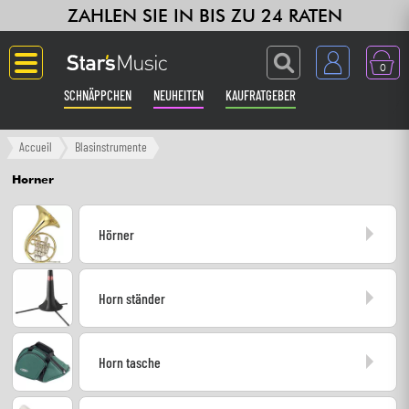
ZAHLEN SIE IN BIS ZU 24 RATEN
0
SCHNÄPPCHEN
NEUHEITEN
KAUFRATGEBER
Langue
Accueil
Blasinstrumente
Horner
Gitarre & Bass
Hörner
Verstärker & Effekte
Klaviere & Piano
Horn ständer
Synths & samplers
Horn tasche
Studio