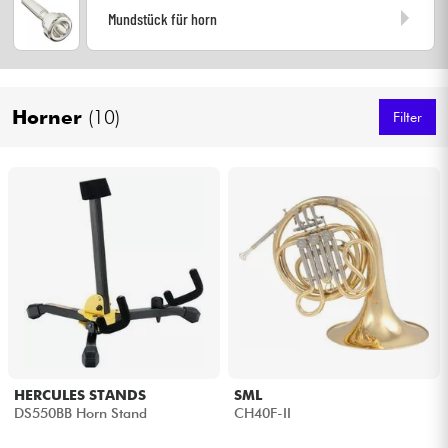
Mundstück für horn
Kopfhörer
Mikros
Horner
(10)
Filter
DJ
Live-Sound
Licht
Drums
Blasinstrumente
Violinen & Quartett
HERCULES STANDS
SML
DS550BB Horn Stand
CH40F-II
Kinder