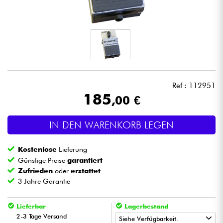
Kopfhörer
Mikros
DJ
Ref : 112951
Live-Sound
185
,00 €
Licht
IN DEN WARENKORB LEGEN
Drums
Kostenlose
Lieferung
Günstige Preise
garantiert
Blasinstrumente
Zufrieden
oder
erstattet
3 Jahre Garantie
Violinen & Quartett
Lieferbar
Lagerbestand
2-3 Tage Versand
Siehe Verfügbarkeit.
Kinder