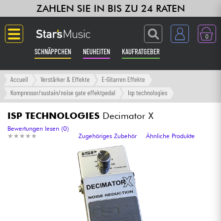
ZAHLEN SIE IN BIS ZU 24 RATEN
0
SCHNÄPPCHEN
NEUHEITEN
KAUFRATGEBER
Langue
Accueil
Verstärker & Effekte
E-Gitarren Effekte
Kompressor/sustain/noise gate effektpedal
Isp technologies
Gitarre & Bass
ISP TECHNOLOGIES
Decimator X
Verstärker & Effekte
Bewertungen lesen (0)
★
★
★
★
★
★
★
★
★
★
Zugehöriges Zubehör
Ähnliche Produkte
Klaviere & Piano
Synths & samplers
Studio