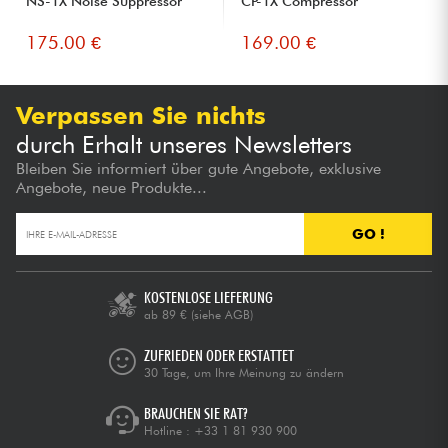
NS-1X Noise Suppressor
CP-1X Compressor
175.00 €
169.00 €
Verpassen Sie nichts
durch Erhalt unseres Newsletters
Bleiben Sie informiert über gute Angebote, exklusive
Angebote, neue Produkte...
GO !
KOSTENLOSE LIEFERUNG
ab 89 €
(siehe AGB)
ZUFRIEDEN ODER ERSTATTET
30 Tage, um Ihre Meinung zu ändern
BRAUCHEN SIE RAT?
Hotline :
+33 1 81 930 900