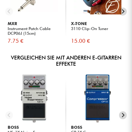
DIE MEINUNGEN VON EXPERTEN
MXR
X-TONE
Instrument Patch Cable
3110 Clip-On Tuner
Ultra-effiziente Geräuschunterdrückung ohne
DCP06J (15cm)
Beeinträchtigung der Klangqualität.
7.75 €
15.00 €
Patentierte adaptive Release-Technologie ideal für jeden
Spielstil.
VERGLEICHEN SIE MIT ANDEREN E-GITARREN
EFFEKTE
BOSS
BOSS