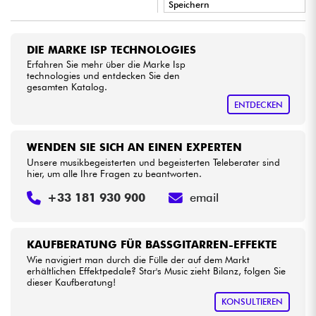
Speichern
•
LA PÉDALE BY
Star
'
S
Music
Kabel & Zubehöre
DIE MARKE ISP TECHNOLOGIES
•
Erfahren Sie mehr über die Marke Isp
Star
'
S
Music
LYON
HiFi
technologies und entdecken Sie den
gesamten Katalog.
•
Star
'
S
Music
PARIS
ENTDECKEN
Bundle
Sehen Sie sich unsere Marken an
WENDEN SIE SICH AN EINEN EXPERTEN
Unsere musikbegeisterten und begeisterten Teleberater sind
hier, um alle Ihre Fragen zu beantworten.
+33 181 930 900
email
KAUFBERATUNG FÜR BASSGITARREN-EFFEKTE
Wie navigiert man durch die Fülle der auf dem Markt
erhältlichen Effektpedale? Star's Music zieht Bilanz, folgen Sie
dieser Kaufberatung!
KONSULTIEREN