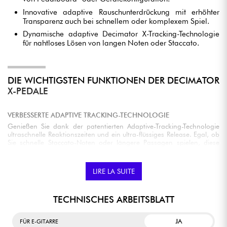
Innovative adaptive Rauschunterdrückung mit erhöhter
Transparenz auch bei schnellem oder komplexem Spiel.
Dynamische adaptive Decimator X-Tracking-Technologie
für nahtloses Lösen von langen Noten oder Staccato.
DIE WICHTIGSTEN FUNKTIONEN DER DECIMATOR
X-PEDALE
VERBESSERTE ADAPTIVE TRACKING-TECHNOLOGIE
Genießen Sie dank der patentierten Adaptive-Tracking-Technologie
ultraschnelle Reaktionszeiten und ein ultra-flüssiges Release. Egal, ob
Sie schnelle Staccato-Noten oder längere Passagen spielen, diese
Technologie sorgt für einen natürlichen Klang ohne Verzerrungen
oder unerwünschte Modulation.
LIRE LA SUITE
VIELSEITIGE ROUTING-OPTIONEN
TECHNISCHES ARBEITSBLATT
Egal, ob Sie eine einfache oder komplexe Pedalboard-Konfiguration
haben, die Decimator X-Pedale lassen sich dank ihrer flexiblen Ein-
und Ausgänge problemlos in Ihr Equipment integrieren und sorgen
JA
FÜR E-GITARRE
so für maximale Kompatibilität und Benutzerfreundlichkeit.