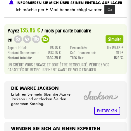
INFORMIEREN SIE MICH ÜBER SEINEN EINTRAG AUF LAGER
Ich möchte per E-Mail benachrichtigt werden
Go
Kabel & Zubehöre
135.85 €
Payez
/ mois
par carte bancaire
HiFi
3x
4x
10x
12x
en
Simuler
Bundle
Apport initial:
125.75 €
Mensualités:
11 x 135.85 €
Montant financement:
1383.25 €
Coût financement:
111.1 €
Montant total dù:
1494.35 €
TAEG fixe:
16.9 %
Sehen Sie sich unsere Marken an
UN CRÉDIT VOUS ENGAGE ET DOIT ÊTRE REMBOURSÉ. VÉRIFIEZ VOS
CAPACITÉS DE REMBOURSEMENT AVANT DE VOUS ENGAGER.
DIE MARKE JACKSON
Erfahren Sie mehr über die Marke
Jackson und entdecken Sie den
gesamten Katalog.
ENTDECKEN
WENDEN SIE SICH AN EINEN EXPERTEN