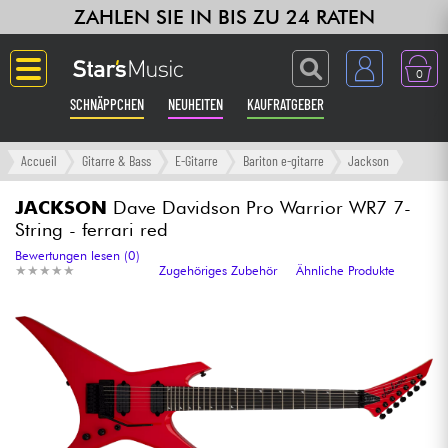
ZAHLEN SIE IN BIS ZU 24 RATEN
0
SCHNÄPPCHEN
NEUHEITEN
KAUFRATGEBER
Langue
Accueil
Gitarre & Bass
E-Gitarre
Bariton e-gitarre
Jackson
Gitarre & Bass
JACKSON
Dave Davidson Pro Warrior WR7 7-
String - ferrari red
Verstärker & Effekte
Bewertungen lesen (0)
★
★
★
★
★
★
★
★
★
★
Zugehöriges Zubehör
Ähnliche Produkte
Klaviere & Piano
Synths & samplers
Studio