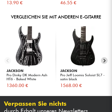
13.90 €
46.55 €
VERGLEICHEN SIE MIT ANDEREN E-GITARRE
JACKSON
JACKSON
Pro Dinky DK Modern Ash
Pro Jeff Loomis Soloist SL7 -
HT6 - Baked White
satin black
1360.00 €
1568.00 €
Verpassen Sie nichts
durch Erhalt unseres Newsletters