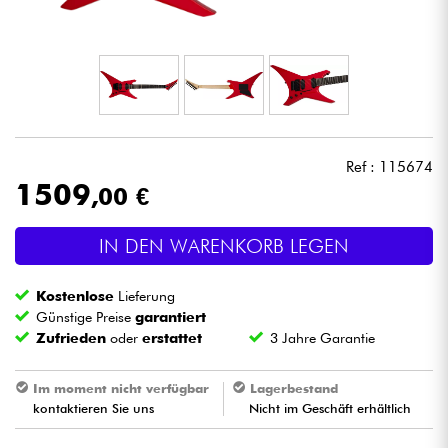
Kopfhörer
Mikros
DJ
Ref : 115674
Live-Sound
1509
,00 €
Licht
IN DEN WARENKORB LEGEN
Drums
Kostenlose
Lieferung
Günstige Preise
garantiert
Blasinstrumente
Zufrieden
oder
erstattet
3 Jahre Garantie
Im moment nicht verfügbar
Lagerbestand
Violinen & Quartett
kontaktieren Sie uns
Nicht im Geschäft erhältlich
Kinder