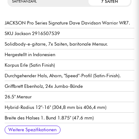
7 SAITEN
SAITENANZAHL
JACKSON Pro Series Signature Dave Davidson Warrior WR7.
SKU Jackson 2916507539
Solidbody-e-gitarre, 7x Saiten, baritonale Mensur.
Hergestellt in Indonesien
Korpus Erle (Satin Finish)
Durchgehender Hals, Ahorn, "Speed"-Profil (Satin-Finish).
Griffbrett Ebenholz, 24x Jumbo-Bünde
26.5" Mensur
Hybrid-Radius 12"-16" (304,8 mm bis 406,4 mm)
Breite des Halses 1. Bund 1.875" (47.6 mm)
Humbucker-tonabnehmer DiMarzio® Occult Classic Steg
DiMarzio® Occult Classic humbucker-tonabnehmer Hals-
Allgemeine Lautstärke
Allgemeiner Ton
Tonabnehmerwahlschalter 3-fach verstellbar
Doppelblock-Vibrato Floyd Rose® 1000 Series 7-String
Jackson® Sealed Die-Cast stimmmechaniken.
Wird mit Jackson® Gig Bag verkauft (p/n 2911512106)
Weitere Spezifikationen
(Keramik-Magnete)
Pickup (Keramikmagnete)
Double-Locking Tremolo (versenkt).