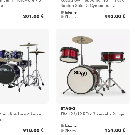
m Set + Hardware - 3
Roadshow Plus Junior 18'' + Pack
eu
Sabian Solar 3 Cymbales - 5
kessel - Bronze metallic
Internet
201.00 €
992.00 €
Shops
STAGG
Manu Katche - 4 kessel
TIM JR3/12 RD - 3 kessel - Rouge
et
Internet
918.00 €
154.00 €
Shops