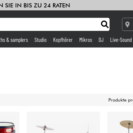
 SIE IN BIS ZU 24 RATEN
ths & samplers
Studio
Kopfhörer
Mikros
DJ
Live-Sound
Verstärker & Effekte
Studio
DJ
Produkte pr
Drums
Kinder