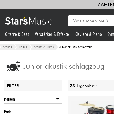
ZAHLEN
Gitarre & Bass
Verstärker & Effekte
Klaviere & Piano
Syn
Gitarre & Bass
Accueil
Drums
Acoustic Drums
Junior akustik schlagzeug
Synths & samplers
Junior akustik schlagzeug
Mikros
23
Ergebnisse :
FILTER
Licht
Marken
Violinen & Quartett
GRETSCH
Preis
MAPEX