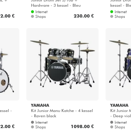
HE +
Junior Drum Set 3/16B +
Junior Dru
Hardware - 3 kessel - Bleu
kessel - Bl
Internet
Internet
2.00 €
230.00 €
Shops
Shops
YAMAHA
YAMAHA
essel -
Kit Junior Manu Katche - 4 kessel
Kit Junior 
- Raven black
- Deep viol
Internet
Internet
2.00 €
1098.00 €
Shops
Shops