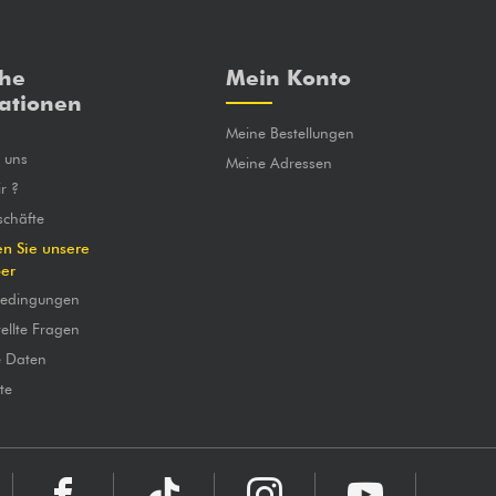
che
Mein Konto
ationen
Meine Bestellungen
e uns
Meine Adressen
r ?
chäfte
en Sie unsere
ber
bedingungen
ellte Fragen
e Daten
te