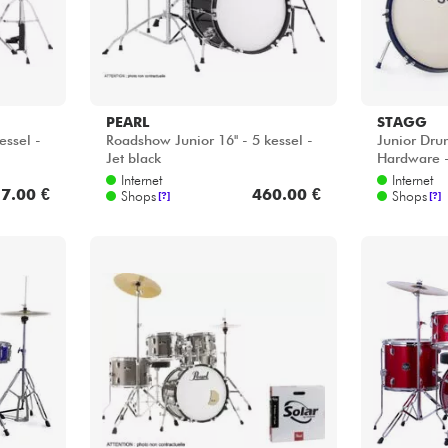
PEARL
STAGG
essel -
Roadshow Junior 16'' - 5 kessel -
Junior Dru
Jet black
Hardware -
Internet
Internet
7.00 €
460.00 €
Shops
Shops
[?]
[?]