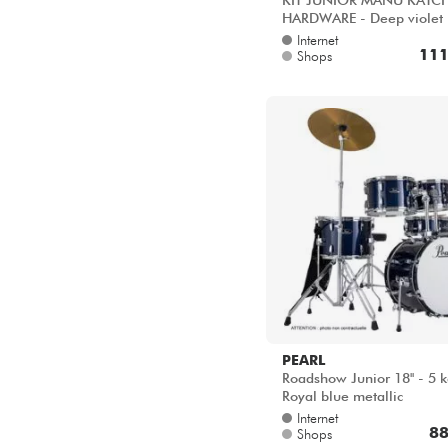
KIT JUNIOR MANU KATC
HARDWARE - Deep violet
Internet
111
Shops
PEARL
Roadshow Junior 18'' - 5 k
Royal blue metallic
Internet
88
Shops