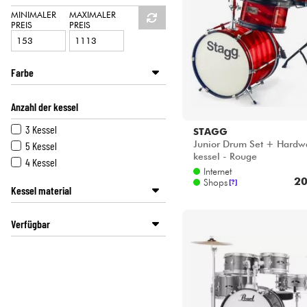
HiFi
PDP
MINIMALER
MAXIMALER
PREIS
PREIS
PEARL
STAGG
YAMAHA
Farbe
Grau
Anzahl der kessel
Grün
Blau
3 Kessel
STAGG
Lila
Junior Drum Set + Hardwa
5 Kessel
kessel - Rouge
Braun
4 Kessel
Internet
Rot
20
Shops
[?]
Kessel material
Schwarz
Kalk
Verfügbar
Birke
Pappel
Disponible en ligne
Mahagoni
Star's Music Bordeaux
Star's Music Bruxelles