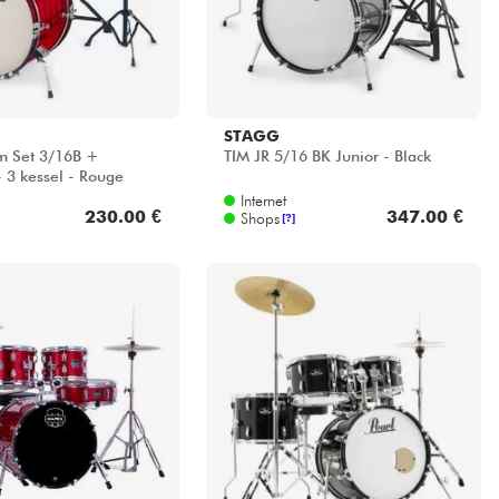
STAGG
m Set 3/16B +
TIM JR 5/16 BK Junior - Black
 3 kessel - Rouge
Internet
230.00 €
347.00 €
Shops
[?]