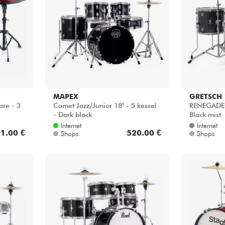
Bundle
Sehen Sie sich unsere Marken an
MAPEX
GRETSCH
re - 3
Comet Jazz/Junior 18'' - 5 kessel
RENEGADE 
- Dark black
Black mist
Internet
Internet
1.00 €
520.00 €
Shops
Shops