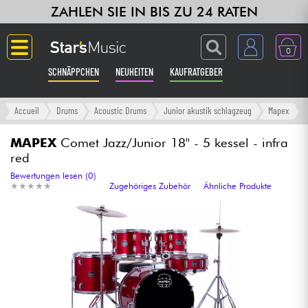
ZAHLEN SIE IN BIS ZU 24 RATEN
0
SCHNÄPPCHEN
NEUHEITEN
KAUFRATGEBER
Langue
Accueil
Drums
Acoustic Drums
Junior akustik schlagzeug
Mapex
Gitarre & Bass
MAPEX
Comet Jazz/Junior 18'' - 5 kessel - infra
red
Verstärker & Effekte
Bewertungen lesen (0)
★
★
★
★
★
★
★
★
★
★
Zugehöriges Zubehör
Ähnliche Produkte
Klaviere & Piano
Synths & samplers
Studio