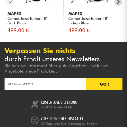
MAPEX
MAPEX
Comet Jazz/Junior 18'' -
Comet Jazz/Junior 18'' -
Dark Black
Indigo Blue
499.00 €
499.00 €
Verpassen Sie nichts
durch Erhalt unseres Newsletters
Bleiben Sie informiert über gute Angebote, exklusive
Angebote, neue Produkte...
GO !
KOSTENLOSE LIEFERUNG
ab 89 €
(siehe AGB)
ZUFRIEDEN ODER ERSTATTET
30 Tage, um Ihre Meinung zu ändern