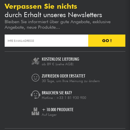
Verpassen Sie nichts
durch Erhalt unseres Newsletters
Bleiben Sie informiert über gute Angebote, exklusive
Angebote, neue Produkte...
GO !
KOSTENLOSE LIEFERUNG
ab 89 €
(siehe AGB)
ZUFRIEDEN ODER ERSTATTET
30 Tage, um Ihre Meinung zu ändern
BRAUCHEN SIE RAT?
Hotline :
+33 1 81 930 900
+ 10.000 PRODUKTE
Auf Lager