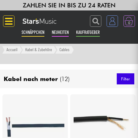
ZAHLEN SIE IN BIS ZU 24 RATEN
0
SCHNÄPPCHEN
NEUHEITEN
KAUFRATGEBER
Langue
Accueil
Kabel & Zubehöre
Cables
Gitarre & Bass
Kabel nach meter
(12)
Verstärker & Effekte
Filter
Klaviere & Piano
Synths & samplers
Studio