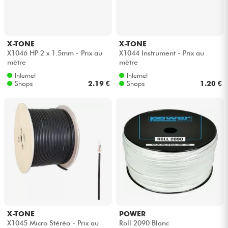
Kopfhörer
Mikros
X-TONE
X-TONE
X1046 HP 2 x 1.5mm - Prix au
X1044 Instrument - Prix au
mètre
mètre
DJ
Internet
Internet
Shops
2.19 €
Shops
1.20 €
Live-Sound
Licht
Drums
Blasinstrumente
Violinen & Quartett
X-TONE
POWER
X1045 Micro Stéréo - Prix au
Roll 2090 Blanc
Kinder