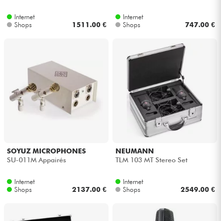
Internet
Internet
Kabel & Zubehöre
Shops
1511.00 €
Shops
747.00 €
HiFi
Bundle
Sehen Sie sich unsere Marken an
SOYUZ MICROPHONES
NEUMANN
SU-011M Appairés
TLM 103 MT Stereo Set
Internet
Internet
Shops
2137.00 €
Shops
2549.00 €