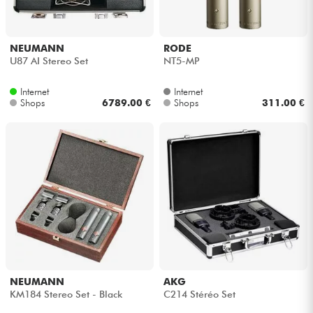
NEUMANN
RODE
U87 AI Stereo Set
NT5-MP
Internet
Internet
Shops
6789.00 €
Shops
311.00 €
NEUMANN
AKG
KM184 Stereo Set - Black
C214 Stéréo Set