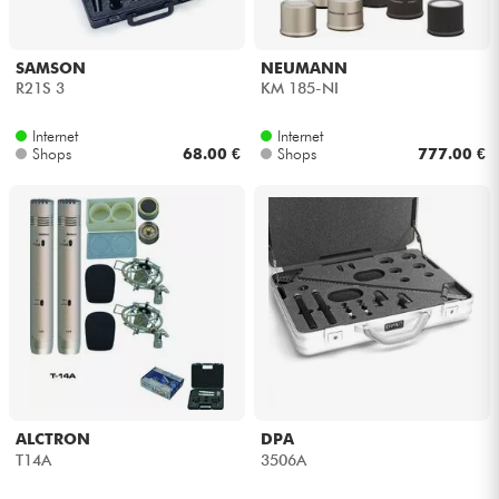
SAMSON
NEUMANN
R21S 3
KM 185-NI
Internet
Internet
Shops
68.00 €
Shops
777.00 €
ALCTRON
DPA
T14A
3506A