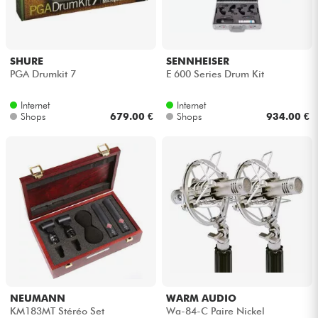
Kopfhörer
Mikros
SHURE
SENNHEISER
PGA Drumkit 7
E 600 Series Drum Kit
DJ
Internet
Internet
Shops
679.00 €
Shops
934.00 €
Live-Sound
Licht
Drums
Blasinstrumente
Violinen & Quartett
NEUMANN
WARM AUDIO
KM183MT Stéréo Set
Wa-84-C Paire Nickel
Kinder