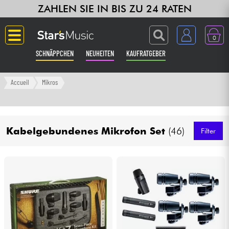
ZAHLEN SIE IN BIS ZU 24 RATEN
0
SCHNÄPPCHEN
NEUHEITEN
KAUFRATGEBER
Langue
Accueil
Mikros
Gitarre & Bass
Kabelgebundenes Mikrofon Set
(46)
Verstärker & Effekte
Filter
Klaviere & Piano
Synths & samplers
Studio