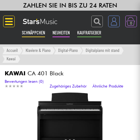
ZAHLEN SIE IN BIS ZU 24 RATEN
0
SCHNÄPPCHEN
NEUHEITEN
KAUFRATGEBER
Langue
Accueil
Klaviere & Piano
Digital-Piano
Digitalpiano mit stand
Kawai
Gitarre & Bass
KAWAI
CA 401 Black
Verstärker & Effekte
Bewertungen lesen (0)
★
★
★
★
★
★
★
★
★
★
Zugehöriges Zubehör
Ähnliche Produkte
Klaviere & Piano
Synths & samplers
Studio