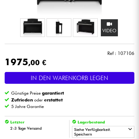
Kopfhörer
Mikros
VIDEO
DJ
Ref : 107106
Live-Sound
1975
,00 €
Licht
IN DEN WARENKORB LEGEN
Drums
Günstige Preise
garantiert
Zufrieden
oder
erstattet
Blasinstrumente
5 Jahre Garantie
Violinen & Quartett
Letzter
Lagerbestand
2-3 Tage Versand
Siehe Verfügbarkeit.
Speichern
Kinder