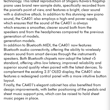
technology. This latest reproduction of Shigeru Kawai's flagship
piano uses brand new sample data, specifically recorded from
the pianist's point of view, and features a bright, clear sound
with a distinctive attack. In addition to this stunning new piano
sound, the CA401 also employs a high-end power supply,
which ensures that the sound of the CA401 is always
which ensures a smoother, clearer sound both from the
speakers and from the headphones compared to the previous
generation of models.
generation models.
In addition to Bluetooth MIDI, the CA401 now features
Bluetooth audio connectivity, offering the ability to wirelessly
stream sound from smart devices through the instrument's
speakers. Both Bluetooth chipsets now adopt the latest v5
standard, offering ultra-low latency, improved reliability and
superior sound quality when paired with the latest devices. To
complement the existing 2.5" OLED display, the CA401 also
features a redesigned control panel with a more intuitive button
layout.
Finally, the CA401's elegant cabinet has also benefited from
design improvements, with better positioning of the pedals and
sheet music support pins, which can be raised to hold sheet
music pages in place.