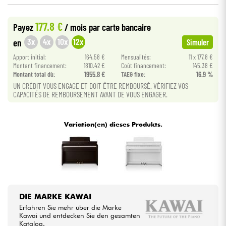
•
Star
'
S
Music
LYON
177.8 €
Kabel & Zubehöre
Payez
/ mois
par carte bancaire
3x
4x
10x
12x
en
Simuler
HiFi
Apport initial:
164.58 €
Mensualités:
11 x 177.8 €
Montant financement:
1810.42 €
Coût financement:
145.38 €
Montant total dù:
1955.8 €
TAEG fixe:
16.9 %
Bundle
UN CRÉDIT VOUS ENGAGE ET DOIT ÊTRE REMBOURSÉ. VÉRIFIEZ VOS
CAPACITÉS DE REMBOURSEMENT AVANT DE VOUS ENGAGER.
Sehen Sie sich unsere Marken an
Variation(en) dieses Produkts.
DIE MARKE KAWAI
Erfahren Sie mehr über die Marke
Kawai und entdecken Sie den gesamten
Katalog.