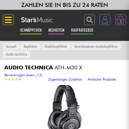
ZAHLEN SIE IN BIS ZU 24 RATEN
0
SCHNÄPPCHEN
NEUHEITEN
KAUFRATGEBER
Langue
Accueil
Kopfhörer
Studiokopfhörer
Geschlossener studiokopfhörer
Audio technica
Gitarre & Bass
AUDIO TECHNICA
ATH-M30 X
Verstärker & Effekte
Bewertungen lesen (12)
★
★
★
★
★
★
★
★
★
★
Zugehöriges Zubehör
Ähnliche Produkte
Klaviere & Piano
Synths & samplers
Studio