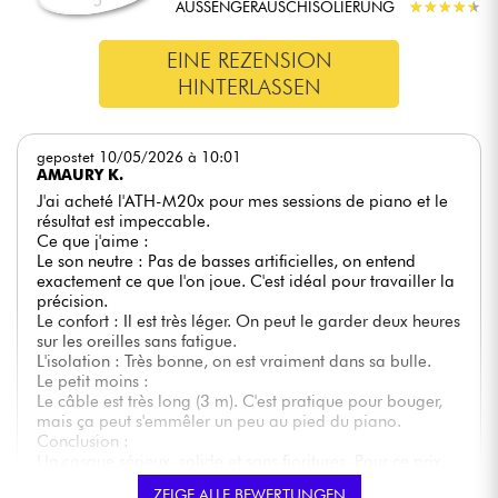
AUSSENGERÄUSCHISOLIERUNG
★
★
★
★
★
★
★
★
★
★
EINE REZENSION
HINTERLASSEN
gepostet 10/05/2026 à 10:01
AMAURY K.
J'ai acheté l'ATH-M20x pour mes sessions de piano et le
résultat est impeccable.
Ce que j'aime :
Le son neutre : Pas de basses artificielles, on entend
exactement ce que l'on joue. C'est idéal pour travailler la
précision.
Le confort : Il est très léger. On peut le garder deux heures
sur les oreilles sans fatigue.
L'isolation : Très bonne, on est vraiment dans sa bulle.
Le petit moins :
Le câble est très long (3 m). C'est pratique pour bouger,
mais ça peut s'emmêler un peu au pied du piano.
Conclusion :
Un casque sérieux, solide et sans fioritures. Pour ce prix,
la qualité de fabrication Audio-Technica est bien là. Je
ZEIGE ALLE BEWERTUNGEN