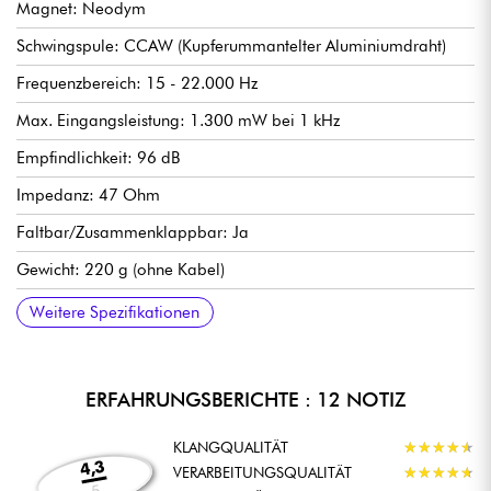
Magnet: Neodym
Schwingspule: CCAW (Kupferummantelter Aluminiumdraht)
Frequenzbereich: 15 - 22.000 Hz
Max. Eingangsleistung: 1.300 mW bei 1 kHz
Empfindlichkeit: 96 dB
Impedanz: 47 Ohm
Faltbar/Zusammenklappbar: Ja
Gewicht: 220 g (ohne Kabel)
Kabel - Abnehmbar: Nein
Kabel: 3,0 m mit einseitiger Kabelführung
Anschlussstecker: Stereo-Miniklinkenstecker 3,5 mm
Beiliegendes Zubehör: 6,3 mm Adapter, Tragetasche
Weitere Spezifikationen
ERFAHRUNGSBERICHTE : 12 NOTIZ
KLANGQUALITÄT
★
★
★
★
★
★
★
★
★
★
4,3
VERARBEITUNGSQUALITÄT
★
★
★
★
★
★
★
★
★
★
5