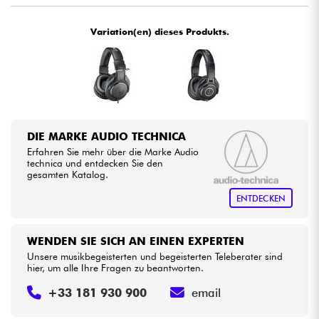
•
Star
'
S
Music
BRUXELLES
Variation(en) dieses Produkts.
Kabel & Zubehöre
•
Star
'
S
Music
LYON
HiFi
•
Star
'
S
Music
PARIS
Bundle
•
Star
'
S
Music
TOULOUSE
DIE MARKE AUDIO TECHNICA
Sehen Sie sich unsere Marken an
Erfahren Sie mehr über die Marke Audio
technica und entdecken Sie den
gesamten Katalog.
ENTDECKEN
WENDEN SIE SICH AN EINEN EXPERTEN
Unsere musikbegeisterten und begeisterten Teleberater sind
hier, um alle Ihre Fragen zu beantworten.
+33 181 930 900
email