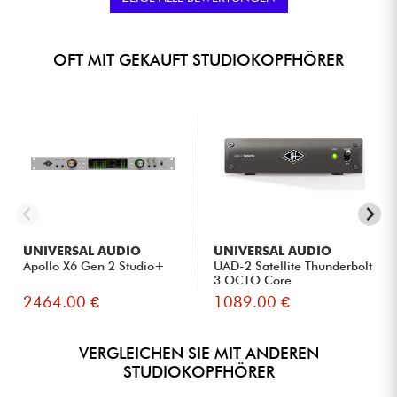
recommande !
GLOBALE MARKE
★
★
★
★
★
★
★
★
★
★
★
★
★
★
★
★
★
★
★
★
KLANGQUALITÄT
OFT MIT GEKAUFT STUDIOKOPFHÖRER
★
★
★
★
★
★
★
★
★
★
VERARBEITUNGSQUALITÄT
★
★
★
★
★
★
★
★
★
★
AUSSENGERÄUSCHISOLIERUNG
gepostet 14/02/2025 à 07:35
ALAIN B.
Zertifizierter Kauf
Je suis très satisfait. Les voix sont très claires, on entend
tous les détailles.
GLOBALE MARKE
★
★
★
★
★
★
★
★
★
★
★
★
★
★
★
★
★
★
★
★
KLANGQUALITÄT
UNIVERSAL AUDIO
UNIVERSAL AUDIO
★
★
★
★
★
★
★
★
★
★
VERARBEITUNGSQUALITÄT
Apollo X6 Gen 2 Studio+
UAD-2 Satellite Thunderbolt
★
★
★
★
★
★
★
★
★
★
AUSSENGERÄUSCHISOLIERUNG
3 OCTO Core
2464.00 €
1089.00 €
gepostet 30/11/2023 à 16:00
CLAUDINE S.
Produit a recommander super son
VERGLEICHEN SIE MIT ANDEREN
STUDIOKOPFHÖRER
GLOBALE MARKE
★
★
★
★
★
★
★
★
★
★