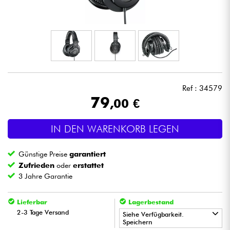
Kopfhörer
Mikros
DJ
Ref : 34579
Live-Sound
79
,00 €
Licht
IN DEN WARENKORB LEGEN
Drums
Günstige Preise
garantiert
Zufrieden
oder
erstattet
Blasinstrumente
3 Jahre Garantie
Violinen & Quartett
Lieferbar
Lagerbestand
2-3 Tage Versand
Siehe Verfügbarkeit.
Speichern
Kinder